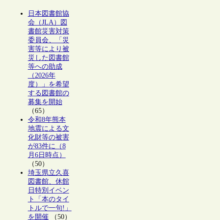
日本図書館協
会（JLA）図
書館災害対策
委員会、「災
害等により被
災した図書館
等への助成
（2026年
度）」を希望
する図書館の
募集を開始
（65）
令和8年熊本
地震による文
化財等の被害
が83件に（8
月6日時点）
（50）
埼玉県立久喜
図書館、休館
日特別イベン
ト「本のタイ
トルで一句!」
を開催
（50）