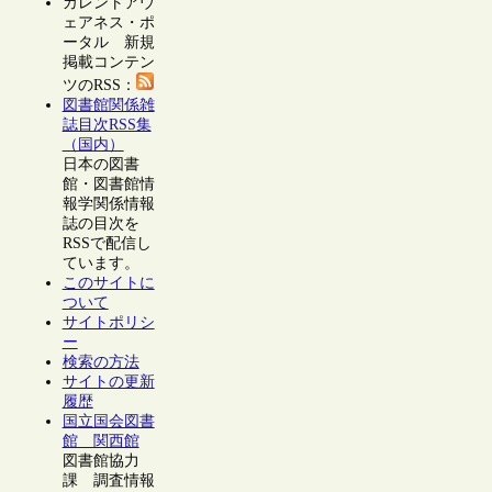
カレントアウ
ェアネス・ポ
ータル 新規
掲載コンテン
ツのRSS：
図書館関係雑
誌目次RSS集
（国内）
日本の図書
館・図書館情
報学関係情報
誌の目次を
RSSで配信し
ています。
このサイトに
ついて
サイトポリシ
ー
検索の方法
サイトの更新
履歴
国立国会図書
館 関西館
図書館協力
課 調査情報