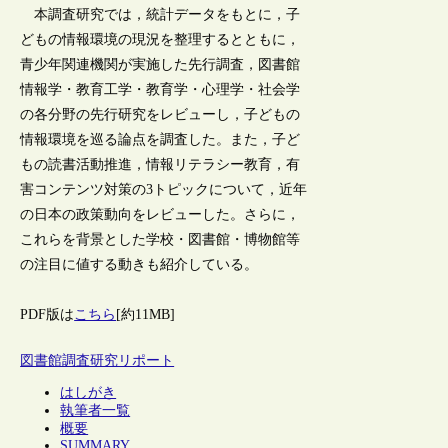
本調査研究では，統計データをもとに，子
どもの情報環境の現況を整理するとともに，
青少年関連機関が実施した先行調査，図書館
情報学・教育工学・教育学・心理学・社会学
の各分野の先行研究をレビューし，子どもの
情報環境を巡る論点を調査した。また，子ど
もの読書活動推進，情報リテラシー教育，有
害コンテンツ対策の3トピックについて，近年
の日本の政策動向をレビューした。さらに，
これらを背景とした学校・図書館・博物館等
の注目に値する動きも紹介している。
PDF版は
こちら
[約11MB]
図書館調査研究リポート
はしがき
執筆者一覧
概要
SUMMARY