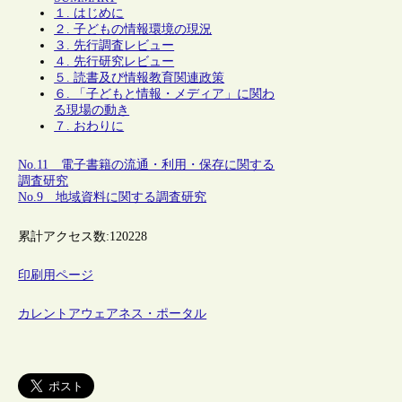
１. はじめに
２. 子どもの情報環境の現況
３. 先行調査レビュー
４. 先行研究レビュー
５. 読書及び情報教育関連政策
６. 「子どもと情報・メディア」に関わ
る現場の動き
７. おわりに
No.11 電子書籍の流通・利用・保存に関する
調査研究
No.9 地域資料に関する調査研究
累計アクセス数:
120228
印刷用ページ
カレントアウェアネス・ポータル