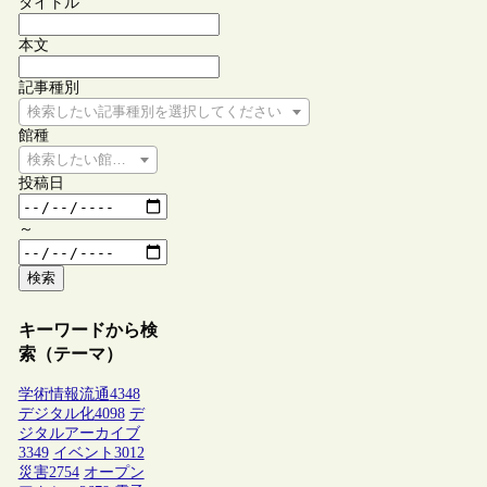
タイトル
本文
記事種別
検索したい記事種別を選択してください
館種
検索したい館種を選択してください
投稿日
～
検索
キーワードから検
索（テーマ）
学術情報流通
4348
デジタル化
4098
デ
ジタルアーカイブ
3349
イベント
3012
災害
2754
オープン