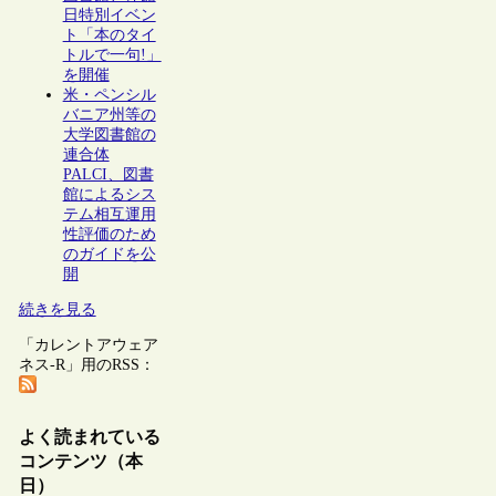
日特別イベン
ト「本のタイ
トルで一句!」
を開催
米・ペンシル
バニア州等の
大学図書館の
連合体
PALCI、図書
館によるシス
テム相互運用
性評価のため
のガイドを公
開
続きを見る
「カレントアウェア
ネス-R」用のRSS：
よく読まれている
コンテンツ（本
日）