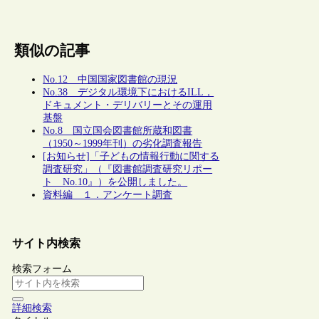
類似の記事
No.12 中国国家図書館の現況
No.38 デジタル環境下におけるILL，
ドキュメント・デリバリーとその運用
基盤
No.8 国立国会図書館所蔵和図書
（1950～1999年刊）の劣化調査報告
[お知らせ]「子どもの情報行動に関する
調査研究」（『図書館調査研究リポー
ト No.10』）を公開しました。
資料編 １．アンケート調査
サイト内検索
検索フォーム
詳細検索