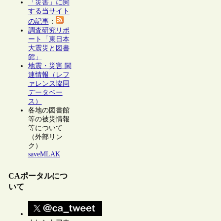
「災害」に関
する当サイト
の記事
：
調査研究リポ
ート「東日本
大震災と図書
館」
地震・災害 関
連情報（レフ
ァレンス協同
データベー
ス）
各地の図書館
等の被災情報
等について
（外部リン
ク）
saveMLAK
CAポータルにつ
いて