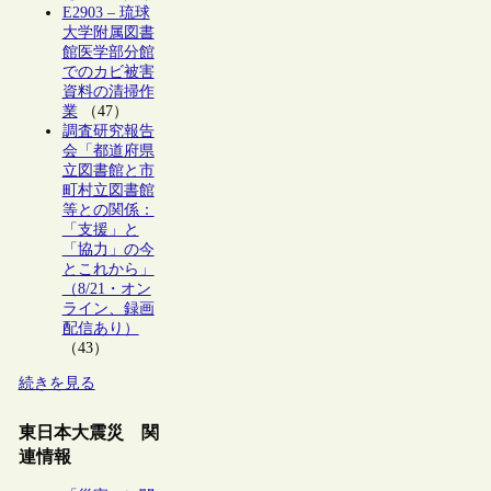
E2903 – 琉球
大学附属図書
館医学部分館
でのカビ被害
資料の清掃作
業
（47）
調査研究報告
会「都道府県
立図書館と市
町村立図書館
等との関係：
「支援」と
「協力」の今
とこれから」
（8/21・オン
ライン、録画
配信あり）
（43）
続きを見る
東日本大震災 関
連情報