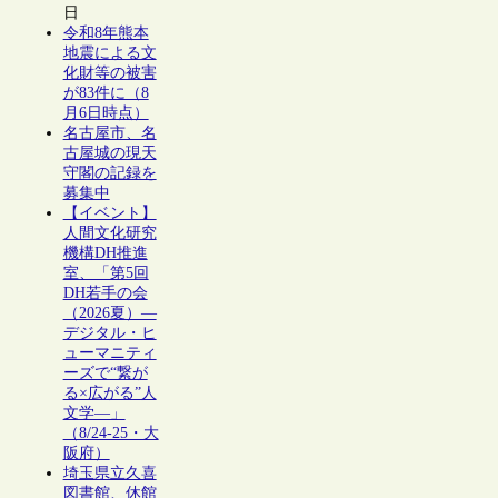
日
令和8年熊本
地震による文
化財等の被害
が83件に（8
月6日時点）
名古屋市、名
古屋城の現天
守閣の記録を
募集中
【イベント】
人間文化研究
機構DH推進
室、「第5回
DH若手の会
（2026夏）―
デジタル・ヒ
ューマニティ
ーズで“繋が
る×広がる”人
文学―」
（8/24-25・大
阪府）
埼玉県立久喜
図書館、休館