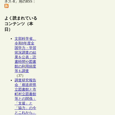
ネス-R」用のRSS：
よく読まれている
コンテンツ（本
日）
文部科学省、
令和8年度全
国学力・学習
状況調査の結
果を公表：読
書時間や図書
館の利用頻度
等も調査
（37）
調査研究報告
会「都道府県
立図書館と市
町村立図書館
等との関係：
「支援」と
「協力」の今
とこれから」