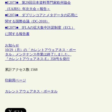
■E2073■ 第29回日本資料専門家欧州協会
（EAJRS）年次大会＜報告＞
■E2074■ ダブリンコアとメタデータの応用に
関する国際会議（DC-2018）
■E2075■ IFLAの拡大集中許諾制度（ECL）
に関する報告書
お知らせ
10/29（月）の「カレントアウェアネス・ポー
タル」メンテナンス作業は終了しました。
『カレントアウェアネス-E』358号を発行
累計アクセス数:
1568
印刷用ページ
カレントアウェアネス・ポータル