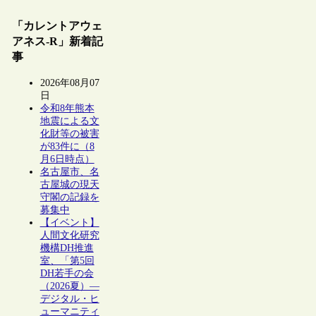
「カレントアウェ
アネス-R」新着記
事
2026年08月07
日
令和8年熊本
地震による文
化財等の被害
が83件に（8
月6日時点）
名古屋市、名
古屋城の現天
守閣の記録を
募集中
【イベント】
人間文化研究
機構DH推進
室、「第5回
DH若手の会
（2026夏）―
デジタル・ヒ
ューマニティ