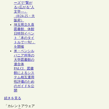
ーズで“繋が
る×広がる”人
文学―」
（8/24-25・大
阪府）
埼玉県立久喜
図書館、休館
日特別イベン
ト「本のタイ
トルで一句!」
を開催
米・ペンシル
バニア州等の
大学図書館の
連合体
PALCI、図書
館によるシス
テム相互運用
性評価のため
のガイドを公
開
続きを見る
「カレントアウェア