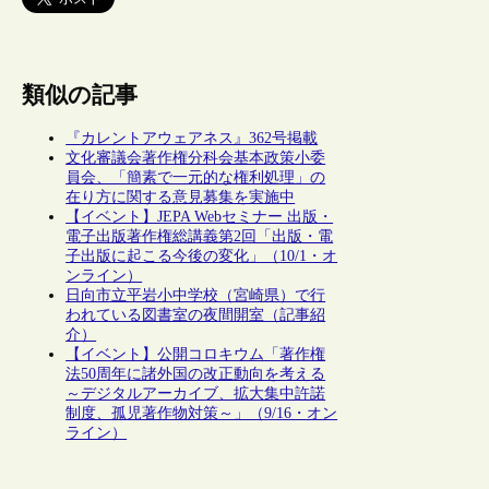
類似の記事
『カレントアウェアネス』362号掲載
文化審議会著作権分科会基本政策小委
員会、「簡素で一元的な権利処理」の
在り方に関する意見募集を実施中
【イベント】JEPA Webセミナー 出版・
電子出版著作権総講義第2回「出版・電
子出版に起こる今後の変化」（10/1・オ
ンライン）
日向市立平岩小中学校（宮崎県）で行
われている図書室の夜間開室（記事紹
介）
【イベント】公開コロキウム「著作権
法50周年に諸外国の改正動向を考える
～デジタルアーカイブ、拡大集中許諾
制度、孤児著作物対策～」（9/16・オン
ライン）