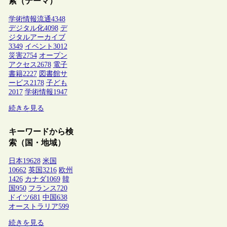
索（テーマ）
学術情報流通
4348
デジタル化
4098
デ
ジタルアーカイブ
3349
イベント
3012
災害
2754
オープン
アクセス
2678
電子
書籍
2227
図書館サ
ービス
2178
子ども
2017
学術情報
1947
続きを見る
キーワードから検
索（国・地域）
日本
19628
米国
10662
英国
3216
欧州
1426
カナダ
1069
韓
国
950
フランス
720
ドイツ
681
中国
638
オーストラリア
599
続きを見る