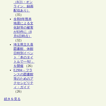
（8/21・オン
ライン、録画
配信あり）
（35）
令和8年熊本
地震による文
化財等の被害
が83件に（8
月6日時点）
（32）
埼玉県立久喜
図書館、休館
日特別イベン
ト「本のタイ
トルで一句!」
を開催
（26）
E2904 – フラ
ンスの図書館
等のためのア
クセシビリテ
ィ・ガイド
（26）
続きを見る