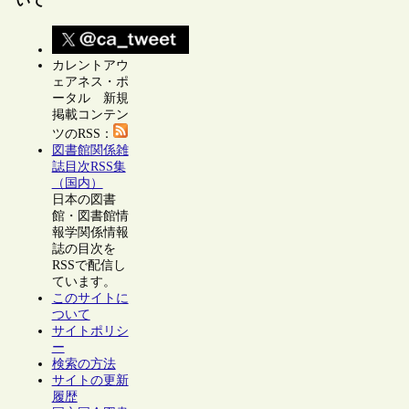
いて
カレントアウ
ェアネス・ポ
ータル 新規
掲載コンテン
ツのRSS：
図書館関係雑
誌目次RSS集
（国内）
日本の図書
館・図書館情
報学関係情報
誌の目次を
RSSで配信し
ています。
このサイトに
ついて
サイトポリシ
ー
検索の方法
サイトの更新
履歴