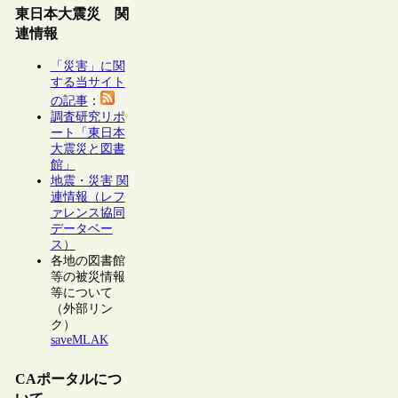
東日本大震災 関
連情報
「災害」に関
する当サイト
の記事
：
調査研究リポ
ート「東日本
大震災と図書
館」
地震・災害 関
連情報（レフ
ァレンス協同
データベー
ス）
各地の図書館
等の被災情報
等について
（外部リン
ク）
saveMLAK
CAポータルにつ