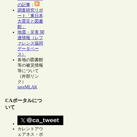
の記事
：
調査研究リポ
ート「東日本
大震災と図書
館」
地震・災害 関
連情報（レフ
ァレンス協同
データベー
ス）
各地の図書館
等の被災情報
等について
（外部リン
ク）
saveMLAK
CAポータルにつ
いて
カレントアウ
ェアネス・ポ