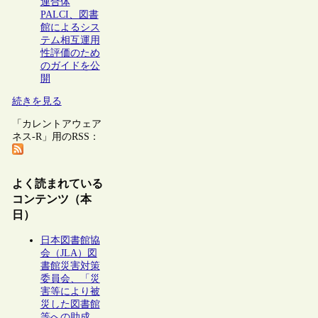
連合体
PALCI、図書
館によるシス
テム相互運用
性評価のため
のガイドを公
開
続きを見る
「カレントアウェア
ネス-R」用のRSS：
よく読まれている
コンテンツ（本
日）
日本図書館協
会（JLA）図
書館災害対策
委員会、「災
害等により被
災した図書館
等への助成