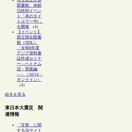
埼玉県立久喜
図書館、休館
日特別イベン
ト「本のタイ
トルで一句!」
を開催
（4）
【イベント】
国立国会図書
館（NDL）
「令和8年度
アジア資料書
誌作成セミナ
ー―ベトナム
語・実践編
―」（10/14・
オンライン）
（4）
続きを見る
東日本大震災 関
連情報
「災害」に関
する当サイト