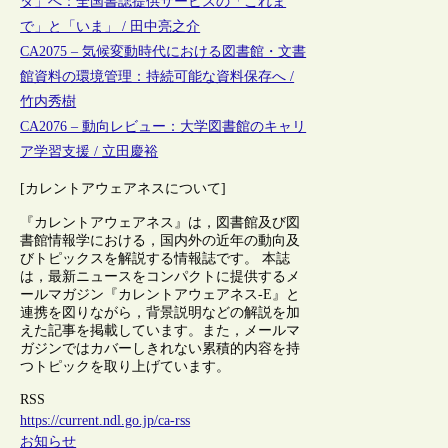
タ」へ：全国書誌提供サービスの「これま
で」と「いま」 / 田中亮之介
CA2075 – 気候変動時代における図書館・文書
館資料の環境管理：持続可能な資料保存へ /
竹内秀樹
CA2076 – 動向レビュー：大学図書館のキャリ
ア学習支援 / 立田慶裕
[カレントアウェアネスについて]
『カレントアウェアネス』は，図書館及び図
書館情報学における，国内外の近年の動向及
びトピックスを解説する情報誌です。 本誌
は，最新ニュースをコンパクトに提供するメ
ールマガジン『カレントアウェアネス-E』と
連携を図りながら，背景説明などの解説を加
えた記事を掲載しています。また，メールマ
ガジンではカバーしきれない累積的内容を持
つトピックを取り上げています。
RSS
https://current.ndl.go.jp/ca-rss
お知らせ