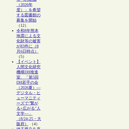
（2026年
度）」を希望
する図書館の
募集を開始
（12）
令和8年熊本
地震による文
化財等の被害
が83件に（8
月6日時点）
（5）
【イベント】
人間文化研究
機構DH推進
室、「第5回
DH若手の会
（2026夏）―
デジタル・ヒ
ューマニティ
ーズで“繋が
る×広がる”人
文学―」
（8/24-25・大
阪府）
（4）