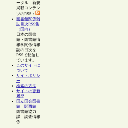
ータル 新規
掲載コンテン
ツのRSS：
図書館関係雑
誌目次RSS集
（国内）
日本の図書
館・図書館情
報学関係情報
誌の目次を
RSSで配信し
ています。
このサイトに
ついて
サイトポリシ
ー
検索の方法
サイトの更新
履歴
国立国会図書
館 関西館
図書館協力
課 調査情報
係