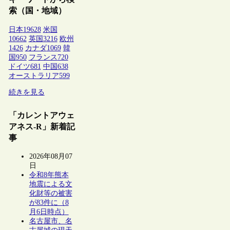
索（国・地域）
日本
19628
米国
10662
英国
3216
欧州
1426
カナダ
1069
韓
国
950
フランス
720
ドイツ
681
中国
638
オーストラリア
599
続きを見る
「カレントアウェ
アネス-R」新着記
事
2026年08月07
日
令和8年熊本
地震による文
化財等の被害
が83件に（8
月6日時点）
名古屋市、名