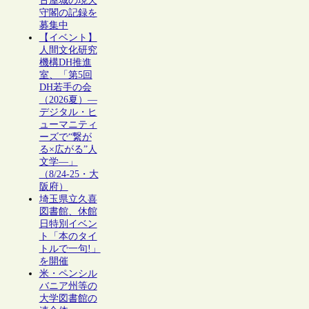
古屋城の現天
守閣の記録を
募集中
【イベント】
人間文化研究
機構DH推進
室、「第5回
DH若手の会
（2026夏）―
デジタル・ヒ
ューマニティ
ーズで“繋が
る×広がる”人
文学―」
（8/24-25・大
阪府）
埼玉県立久喜
図書館、休館
日特別イベン
ト「本のタイ
トルで一句!」
を開催
米・ペンシル
バニア州等の
大学図書館の