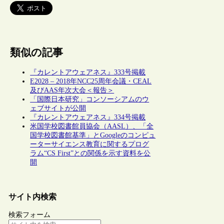
類似の記事
『カレントアウェアネス』333号掲載
E2028 – 2018年NCC25周年会議・CEAL
及びAAS年次大会＜報告＞
「国際日本研究」コンソーシアムのウ
ェブサイトが公開
『カレントアウェアネス』334号掲載
米国学校図書館員協会（AASL）、「全
国学校図書館基準」とGoogleのコンピュ
ーターサイエンス教育に関するプログ
ラム“CS First”との関係を示す資料を公
開
サイト内検索
検索フォーム