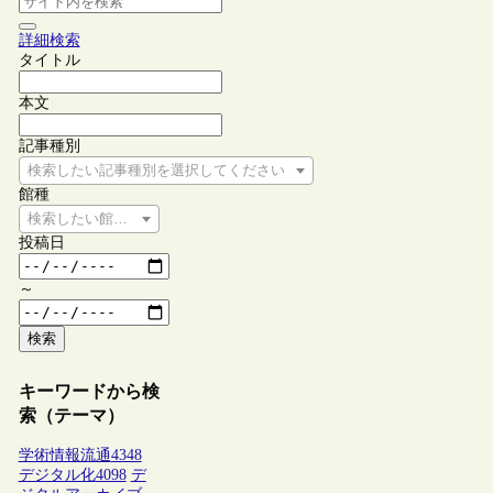
詳細検索
タイトル
本文
記事種別
検索したい記事種別を選択してください
館種
検索したい館種を選択してください
投稿日
～
検索
キーワードから検
索（テーマ）
学術情報流通
4348
デジタル化
4098
デ