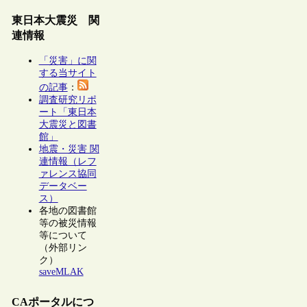
東日本大震災 関
連情報
「災害」に関
する当サイト
の記事
：
調査研究リポ
ート「東日本
大震災と図書
館」
地震・災害 関
連情報（レフ
ァレンス協同
データベー
ス）
各地の図書館
等の被災情報
等について
（外部リン
ク）
saveMLAK
CAポータルにつ