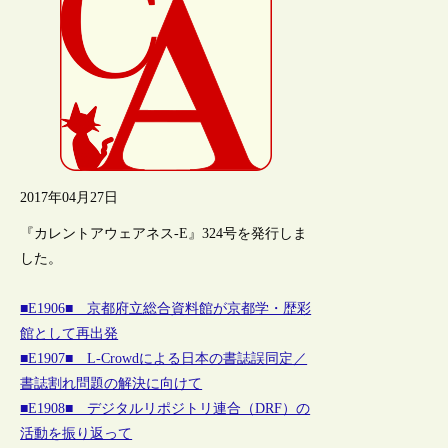
2017年04月27日
『カレントアウェアネス-E』324号を発行しま
した。
■E1906■ 京都府立総合資料館が京都学・歴彩
館として再出発
■E1907■ L-Crowdによる日本の書誌誤同定／
書誌割れ問題の解決に向けて
■E1908■ デジタルリポジトリ連合（DRF）の
活動を振り返って