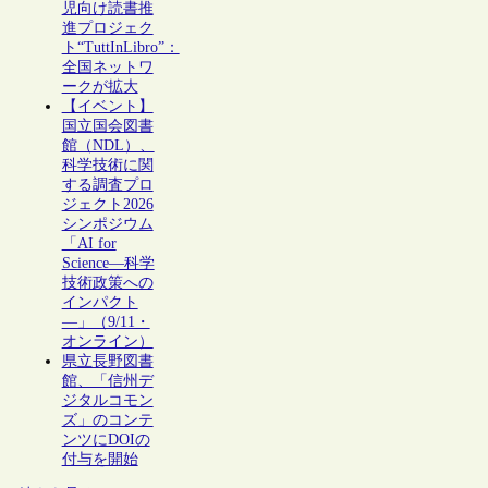
児向け読書推
進プロジェク
ト“TuttInLibro”：
全国ネットワ
ークが拡大
【イベント】
国立国会図書
館（NDL）、
科学技術に関
する調査プロ
ジェクト2026
シンポジウム
「AI for
Science―科学
技術政策への
インパクト
―」（9/11・
オンライン）
県立長野図書
館、「信州デ
ジタルコモン
ズ」のコンテ
ンツにDOIの
付与を開始