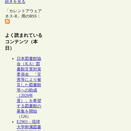
続きを見る
「カレントアウェア
ネス-R」用のRSS：
よく読まれている
コンテンツ（本
日）
日本図書館協
会（JLA）図
書館災害対策
委員会、「災
害等により被
災した図書館
等への助成
（2026年
度）」を希望
する図書館の
募集を開始
（126）
E2903 – 琉球
大学附属図書