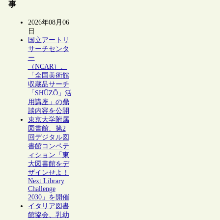
事
2026年08月06
日
国立アートリ
サーチセンタ
ー
（NCAR）、
「全国美術館
収蔵品サーチ
「SHŪZŌ」活
用講座」の鼎
談内容を公開
東京大学附属
図書館、第2
回デジタル図
書館コンペテ
ィション「東
大図書館をデ
ザインせよ！
Next Library
Challenge
2030」を開催
イタリア図書
館協会、乳幼