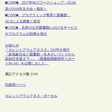
■E1909■ 2017年NCCワークショップ・CEAL
及びAAS年次大会＜報告＞
■E1910■ プログラミング教育と図書館：
ALAによる調査と提言
■E1911■ 北米の公共図書館におけるサービス
やプログラムの効果を測る
お知らせ
『カレントアウェアネス-E』323号を発行
『超高齢社会と図書館～生きがいづくりから
認知症支援まで～』（図書館調査研究リポー
トNo.16）を公開しました。
累計アクセス数:
2110
印刷用ページ
カレントアウェアネス・ポータル