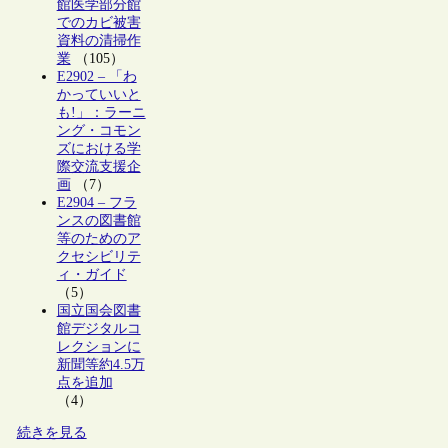
館医学部分館
でのカビ被害
資料の清掃作
業
（105）
E2902 – 「わ
かっていいと
も!」：ラーニ
ング・コモン
ズにおける学
際交流支援企
画
（7）
E2904 – フラ
ンスの図書館
等のためのア
クセシビリテ
ィ・ガイド
（5）
国立国会図書
館デジタルコ
レクションに
新聞等約4.5万
点を追加
（4）
続きを見る