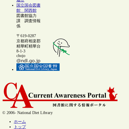
履歴
国立国会図書
館 関西館
図書館協力
課 調査情報
係
〒619-0287
京都府相楽郡
精華町精華台
8-1-3
chojo
© 2006- National Diet Library
ホーム
トップ