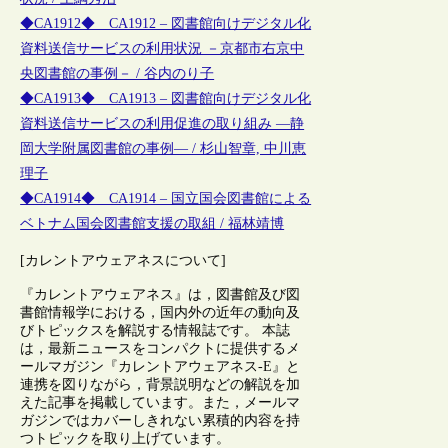
◆CA1912◆ CA1912 – 図書館向けデジタル化
資料送信サービスの利用状況 －京都市右京中
央図書館の事例－ / 谷内のり子
◆CA1913◆ CA1913 – 図書館向けデジタル化
資料送信サービスの利用促進の取り組み ―静
岡大学附属図書館の事例― / 杉山智章, 中川恵
理子
◆CA1914◆ CA1914 – 国立国会図書館による
ベトナム国会図書館支援の取組 / 福林靖博
[カレントアウェアネスについて]
『カレントアウェアネス』は，図書館及び図
書館情報学における，国内外の近年の動向及
びトピックスを解説する情報誌です。 本誌
は，最新ニュースをコンパクトに提供するメ
ールマガジン『カレントアウェアネス-E』と
連携を図りながら，背景説明などの解説を加
えた記事を掲載しています。また，メールマ
ガジンではカバーしきれない累積的内容を持
つトピックを取り上げています。