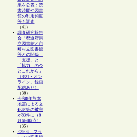
果を公表：読
書時間や図書
館の利用頻度
等も調査
（41）
調査研究報告
会「都道府県
立図書館と市
町村立図書館
等との関係：
「支援」と
「協力」の今
とこれから」
（8/21・オン
ライン、録画
配信あり）
（38）
令和8年熊本
地震による文
化財等の被害
が83件に（8
月6日時点）
（35）
E2904 – フラ