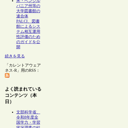
米・ペンシル
バニア州等の
大学図書館の
連合体
PALCI、図書
館によるシス
テム相互運用
性評価のため
のガイドを公
開
続きを見る
「カレントアウェア
ネス-R」用のRSS：
よく読まれている
コンテンツ（本
日）
文部科学省、
令和8年度全
国学力・学習
状況調査の結