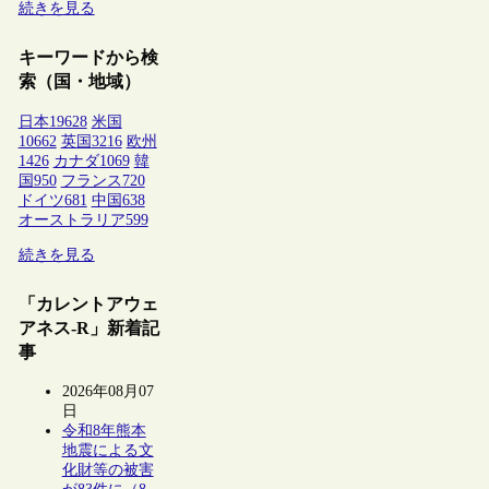
続きを見る
キーワードから検
索（国・地域）
日本
19628
米国
10662
英国
3216
欧州
1426
カナダ
1069
韓
国
950
フランス
720
ドイツ
681
中国
638
オーストラリア
599
続きを見る
「カレントアウェ
アネス-R」新着記
事
2026年08月07
日
令和8年熊本
地震による文
化財等の被害