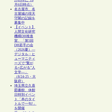
が83件に（8
月6日時点）
名古屋市、名
古屋城の現天
守閣の記録を
募集中
【イベント】
人間文化研究
機構DH推進
室、「第5回
DH若手の会
（2026夏）―
デジタル・ヒ
ューマニティ
ーズで“繋が
る×広がる”人
文学―」
（8/24-25・大
阪府）
埼玉県立久喜
図書館、休館
日特別イベン
ト「本のタイ
トルで一句!」
を開催