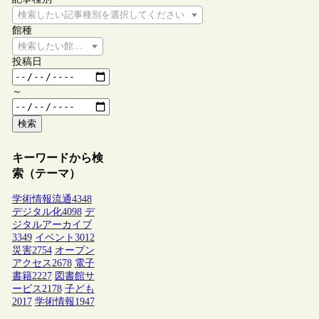
検索したい記事種別を選択してください
館種
検索したい館種を選択してください
投稿日
～
検索
キーワードから検
索（テーマ）
学術情報流通
4348
デジタル化
4098
デ
ジタルアーカイブ
3349
イベント
3012
災害
2754
オープン
アクセス
2678
電子
書籍
2227
図書館サ
ービス
2178
子ども
2017
学術情報
1947