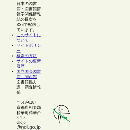
日本の図書
館・図書館情
報学関係情報
誌の目次を
RSSで配信し
ています。
このサイトに
ついて
サイトポリシ
ー
検索の方法
サイトの更新
履歴
国立国会図書
館 関西館
図書館協力
課 調査情報
係
〒619-0287
京都府相楽郡
精華町精華台
8-1-3
chojo