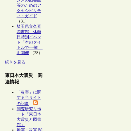
ンスの図書館
等のためのア
クセシビリテ
ィ・ガイド
（31）
埼玉県立久喜
図書館、休館
日特別イベン
ト「本のタイ
トルで一句!」
を開催
（28）
続きを見る
東日本大震災 関
連情報
「災害」に関
する当サイト
の記事
：
調査研究リポ
ート「東日本
大震災と図書
館」
地震・災害 関