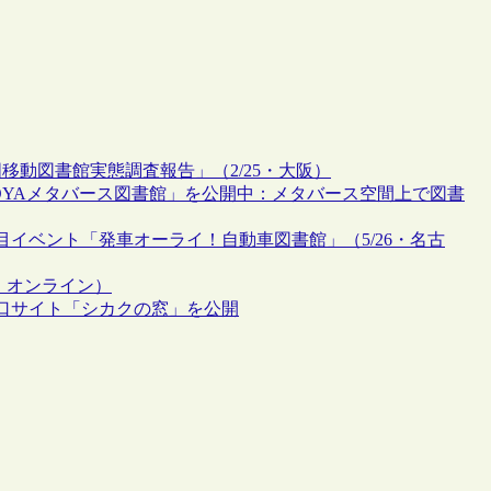
移動図書館実態調査報告」（2/25・大阪）
GOYAメタバース図書館」を公開中：メタバース空間上で図書
イベント「発車オーライ！自動車図書館」（5/26・名古
県、オンライン）
口サイト「シカクの窓」を公開