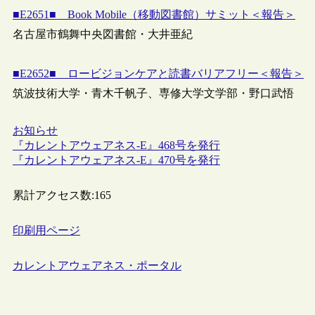
■E2651■ Book Mobile（移動図書館）サミット＜報告＞
名古屋市鶴舞中央図書館・大井亜紀
■E2652■ ロービジョンケアと読書バリアフリー＜報告＞
筑波技術大学・青木千帆子、専修大学文学部・野口武悟
お知らせ
『カレントアウェアネス-E』468号を発行
『カレントアウェアネス-E』470号を発行
累計アクセス数:
165
印刷用ページ
カレントアウェアネス・ポータル