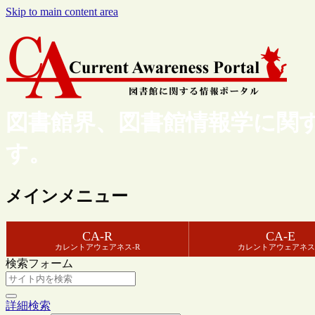
Skip to main content area
図書館界、図書館情報学に関
す。
メインメニュー
CA-R
CA-E
カレントアウェアネス-R
カレントアウェアネス
検索フォーム
詳細検索