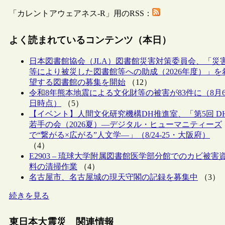
「カレントアウェアネス-R」用のRSS：
よく読まれているコンテンツ（本日）
日本図書館協会（JLA）図書館災害対策委員会、「災
等により被災した図書館等への助成（2026年度）」を
望する図書館の募集を開始
（12）
令和8年熊本地震による文化財等の被害が83件に（8月
日時点）
（5）
【イベント】人間文化研究機構DH推進室、「第5回 D
若手の会（2026夏）―デジタル・ヒューマニティーズ
で“繋がる×広がる”人文学―」（8/24-25・大阪府）
（4）
E2903 – 琉球大学附属図書館医学部分館でのカビ被害
料の清掃作業
（4）
名古屋市、名古屋城の現天守閣の記録を募集中
（3）
続きを見る
東日本大震災 関連情報