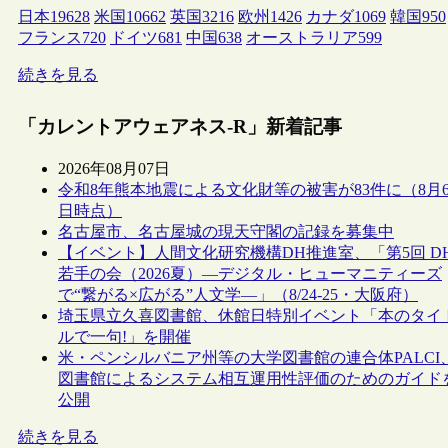
日本
19628
米国
10662
英国
3216
欧州
1426
カナダ
1069
韓国
950
フランス
720
ドイツ
681
中国
638
オーストラリア
599
続きを見る
「カレントアウェアネス-R」新着記事
2026年08月07日
令和8年熊本地震による文化財等の被害が83件に（8月
日時点）
名古屋市、名古屋城の現天守閣の記録を募集中
【イベント】人間文化研究機構DH推進室、「第5回 D
若手の会（2026夏）―デジタル・ヒューマニティーズ
で“繋がる×広がる”人文学―」（8/24-25・大阪府）
埼玉県立久喜図書館、休館日特別イベント「本のタイ
ルで一句!」を開催
米・ペンシルバニア州等の大学図書館の連合体PALCI
図書館によるシステム相互運用性評価のためのガイド
公開
続きを見る