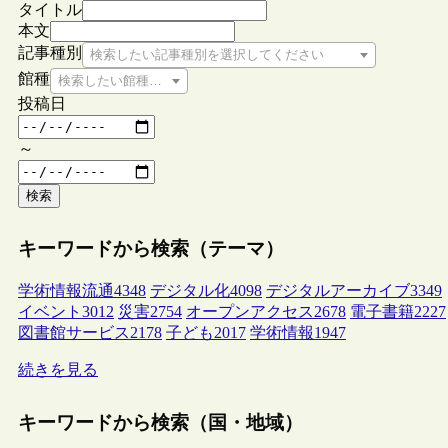
タイトル
本文
記事種別
検索したい記事種別を選択してください
館種
検索したい館種を選択してください
投稿日
～
検索
キーワードから検索（テーマ）
学術情報流通
4348
デジタル化
4098
デジタルアーカイブ
3349
イベント
3012
災害
2754
オープンアクセス
2678
電子書籍
2227
図書館サービス
2178
子ども
2017
学術情報
1947
続きを見る
キーワードから検索（国・地域）