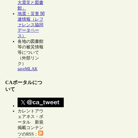
大震災と図書
館」
地震・災害 関
連情報（レフ
ァレンス協同
データベー
ス）
各地の図書館
等の被災情報
等について
（外部リン
ク）
saveMLAK
CAポータルにつ
いて
カレントアウ
ェアネス・ポ
ータル 新規
掲載コンテン
ツのRSS：