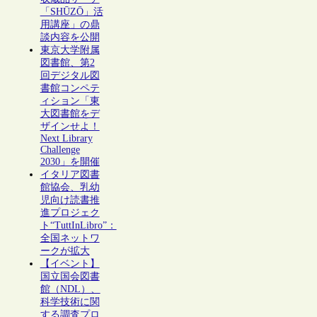
「SHŪZŌ」活
用講座」の鼎
談内容を公開
東京大学附属
図書館、第2
回デジタル図
書館コンペテ
ィション「東
大図書館をデ
ザインせよ！
Next Library
Challenge
2030」を開催
イタリア図書
館協会、乳幼
児向け読書推
進プロジェク
ト“TuttInLibro”：
全国ネットワ
ークが拡大
【イベント】
国立国会図書
館（NDL）、
科学技術に関
する調査プロ