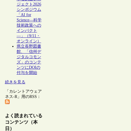
ジェクト2026
シンポジウム
「AI for
Science―科学
技術政策への
インパクト
―」（9/11・
オンライン）
県立長野図書
館、「信州デ
ジタルコモン
ズ」のコンテ
ンツにDOIの
付与を開始
続きを見る
「カレントアウェア
ネス-R」用のRSS：
よく読まれている
コンテンツ（本
日）