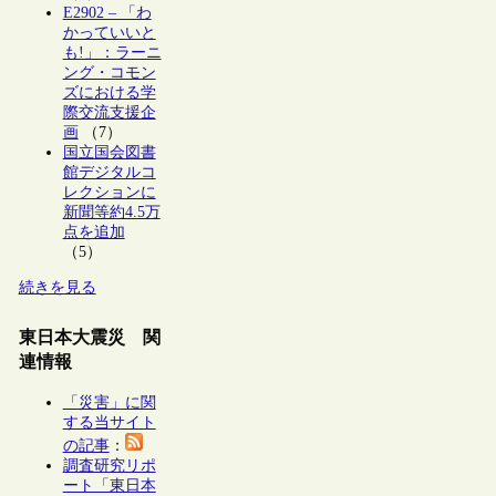
E2902 – 「わ
かっていいと
も!」：ラーニ
ング・コモン
ズにおける学
際交流支援企
画
（7）
国立国会図書
館デジタルコ
レクションに
新聞等約4.5万
点を追加
（5）
続きを見る
東日本大震災 関
連情報
「災害」に関
する当サイト
の記事
：
調査研究リポ
ート「東日本