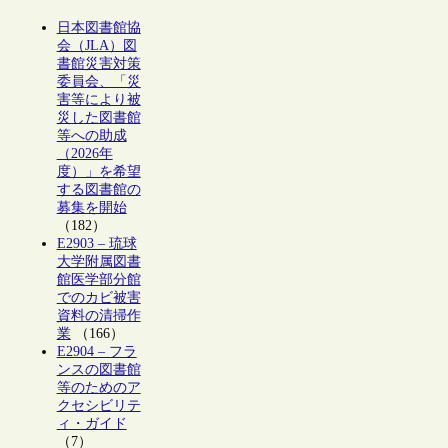
日本図書館協
会（JLA）図
書館災害対策
委員会、「災
害等により被
災した図書館
等への助成
（2026年
度）」を希望
する図書館の
募集を開始
（182）
E2903 – 琉球
大学附属図書
館医学部分館
でのカビ被害
資料の清掃作
業
（166）
E2904 – フラ
ンスの図書館
等のためのア
クセシビリテ
ィ・ガイド
（7）