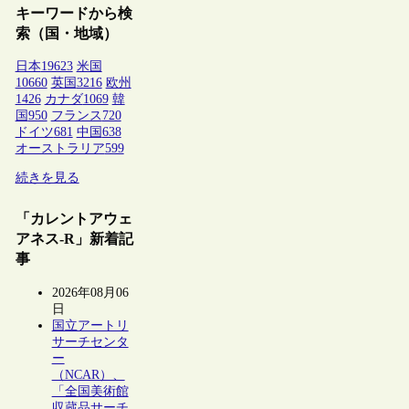
キーワードから検
索（国・地域）
日本
19623
米国
10660
英国
3216
欧州
1426
カナダ
1069
韓
国
950
フランス
720
ドイツ
681
中国
638
オーストラリア
599
続きを見る
「カレントアウェ
アネス-R」新着記
事
2026年08月06
日
国立アートリ
サーチセンタ
ー
（NCAR）、
「全国美術館
収蔵品サーチ