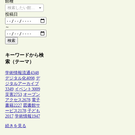
館種
検索したい館種を選択してください
投稿日
～
検索
キーワードから検
索（テーマ）
学術情報流通
4348
デジタル化
4098
デ
ジタルアーカイブ
3349
イベント
3009
災害
2753
オープン
アクセス
2678
電子
書籍
2227
図書館サ
ービス
2178
子ども
2017
学術情報
1947
続きを見る