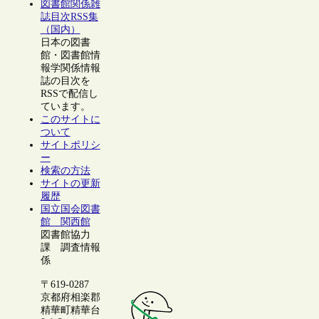
図書館関係雑
誌目次RSS集
（国内）
日本の図書
館・図書館情
報学関係情報
誌の目次を
RSSで配信し
ています。
このサイトに
ついて
サイトポリシ
ー
検索の方法
サイトの更新
履歴
国立国会図書
館 関西館
図書館協力
課 調査情報
係
〒619-0287
京都府相楽郡
精華町精華台