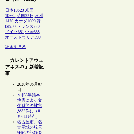
日本
19628
米国
10662
英国
3216
欧州
1426
カナダ
1069
韓
国
950
フランス
720
ドイツ
681
中国
638
オーストラリア
599
続きを見る
「カレントアウェ
アネス-R」新着記
事
2026年08月07
日
令和8年熊本
地震による文
化財等の被害
が83件に（8
月6日時点）
名古屋市、名
古屋城の現天
守閣の記録を