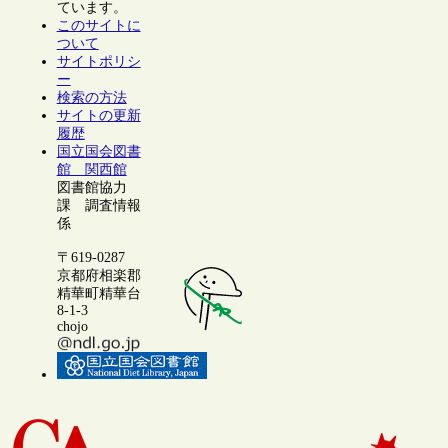
ています。
このサイトに
ついて
サイトポリシ
ー
検索の方法
サイトの更新
履歴
国立国会図書
館 関西館
図書館協力
課 調査情報
係
〒619-0287
京都府相楽郡
精華町精華台
8-1-3
chojo