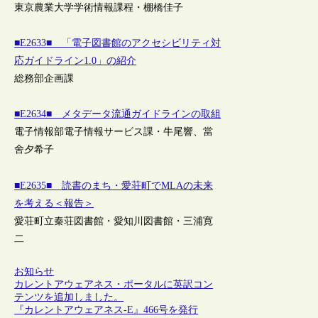
東京農業大学学術情報課程・棚橋佳子
■E2633■ 「電子図書館のアクセシビリティ対
応ガイドライン1.0」の紹介
総務部企画課
■E2634■ メタデータ流通ガイドラインの取組
電子情報部電子情報サービス課・牛尾響、當
舍夕希子
■E2635■ 読書のまち・愛荘町でMLAの未来
を考える＜報告＞
愛荘町立秦荘図書館・愛知川図書館・三浦寛
二
お知らせ
カレントアウェアネス・ポータルに英訳コン
テンツを追加しました。
『カレントアウェアネス-E』466号を発行