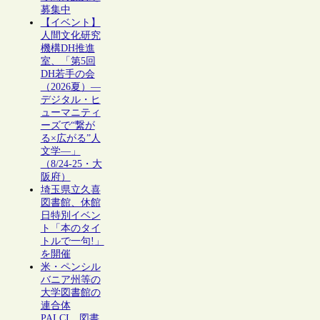
募集中
【イベント】
人間文化研究
機構DH推進
室、「第5回
DH若手の会
（2026夏）―
デジタル・ヒ
ューマニティ
ーズで“繋が
る×広がる”人
文学―」
（8/24-25・大
阪府）
埼玉県立久喜
図書館、休館
日特別イベン
ト「本のタイ
トルで一句!」
を開催
米・ペンシル
バニア州等の
大学図書館の
連合体
PALCI、図書