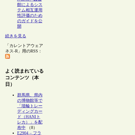
館によるシス
テム相互運用
性評価のため
のガイドを公
開
続きを見る
「カレントアウェア
ネス-R」用のRSS：
よく読まれている
コンテンツ（本
日）
群馬県、県内
の博物館等で
「埴輪トレー
ディングカー
ド（HANIト
レカ）」を配
布中
（8）
E2904 – フラ