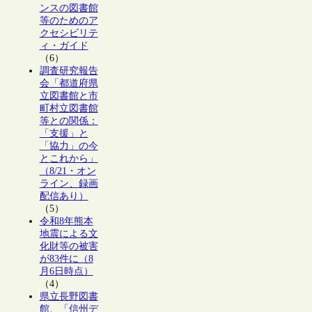
ンスの図書館
等のためのア
クセシビリテ
ィ・ガイド
（6）
調査研究報告
会「都道府県
立図書館と市
町村立図書館
等との関係：
「支援」と
「協力」の今
とこれから」
（8/21・オン
ライン、録画
配信あり）
（5）
令和8年熊本
地震による文
化財等の被害
が83件に（8
月6日時点）
（4）
県立長野図書
館、「信州デ