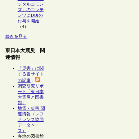
ジタルコモン
ズ」のコンテ
ンツにDOIの
付与を開始
（4）
続きを見る
東日本大震災 関
連情報
「災害」に関
する当サイト
の記事
：
調査研究リポ
ート「東日本
大震災と図書
館」
地震・災害 関
連情報（レフ
ァレンス協同
データベー
ス）
各地の図書館