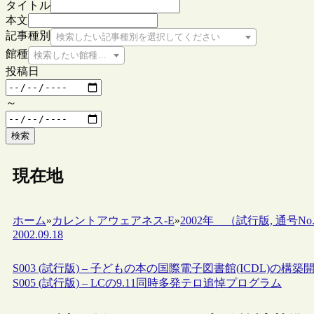
タイトル
本文
記事種別
検索したい記事種別を選択してください
館種
検索したい館種を選択してください
投稿日
～
検索
現在地
ホーム
»
カレントアウェアネス-E
»
2002年 （試行版, 通号No.1-N
2002.09.18
S003 (試行版) – 子どもの本の国際電子図書館(ICDL)の構
S005 (試行版) – LCの9.11同時多発テロ追悼プログラム