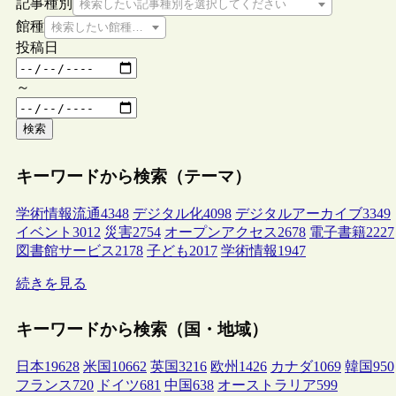
記事種別
検索したい記事種別を選択してください
館種
検索したい館種を選択してください
投稿日
～
検索
キーワードから検索（テーマ）
学術情報流通
4348
デジタル化
4098
デジタルアーカイブ
3349
イベント
3012
災害
2754
オープンアクセス
2678
電子書籍
2227
図書館サービス
2178
子ども
2017
学術情報
1947
続きを見る
キーワードから検索（国・地域）
日本
19628
米国
10662
英国
3216
欧州
1426
カナダ
1069
韓国
950
フランス
720
ドイツ
681
中国
638
オーストラリア
599