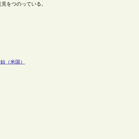
る意見をつのっている。
築開始（米国）