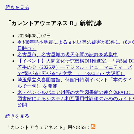
続きを見る
「カレントアウェアネス-R」新着記事
2026年08月07日
令和8年熊本地震による文化財等の被害が83件に（8月
日時点）
名古屋市、名古屋城の現天守閣の記録を募集中
【イベント】人間文化研究機構DH推進室、「第5回 D
若手の会（2026夏）―デジタル・ヒューマニティーズ
で“繋がる×広がる”人文学―」（8/24-25・大阪府）
埼玉県立久喜図書館、休館日特別イベント「本のタイ
ルで一句!」を開催
米・ペンシルバニア州等の大学図書館の連合体PALCI
図書館によるシステム相互運用性評価のためのガイド
公開
続きを見る
「カレントアウェアネス-R」用のRSS：