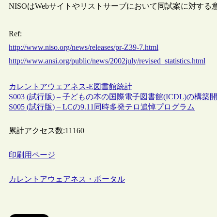
NISOはWebサイトやリストサーブにおいて同試案に対す
Ref:
http://www.niso.org/news/releases/pr-Z39-7.html
http://www.ansi.org/public/news/2002july/revised_statistics.html
カレントアウェアネス-E
図書館統計
S003 (試行版) – 子どもの本の国際電子図書館(ICDL)の構
S005 (試行版) – LCの9.11同時多発テロ追悼プログラム
累計アクセス数:
11160
印刷用ページ
カレントアウェアネス・ポータル