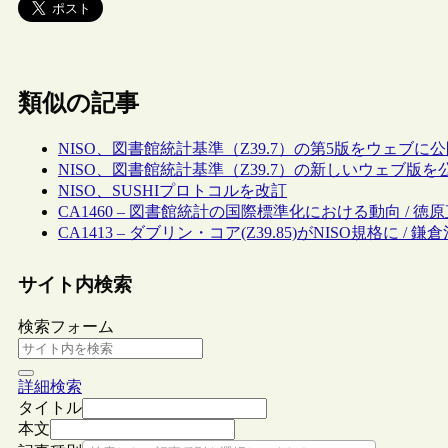
類似の記事
NISO、図書館統計基準（Z39.7）の第5版をウェブに
NISO、図書館統計基準（Z39.7）の新しいウェブ版を
NISO、SUSHIプロトコルを改訂
CA1460 – 図書館統計の国際標準化における動向 / 徳
CA1413 – ダブリン・コア(Z39.85)がNISO規格に / 鎌
サイト内検索
検索フォーム
詳細検索
タイトル
本文