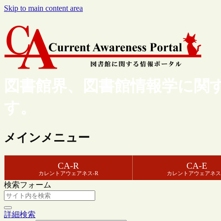
Skip to main content area
図書館界、図書館情報学に関
す。
メインメニュー
CA-R
CA-E
カレントアウェアネス-R
カレントアウェアネス
検索フォーム
詳細検索