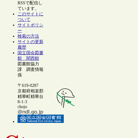
RSSで配信し
ています。
このサイトに
ついて
サイトポリシ
ー
検索の方法
サイトの更新
履歴
国立国会図書
館 関西館
図書館協力
課 調査情報
係
〒619-0287
京都府相楽郡
精華町精華台
8-1-3
chojo