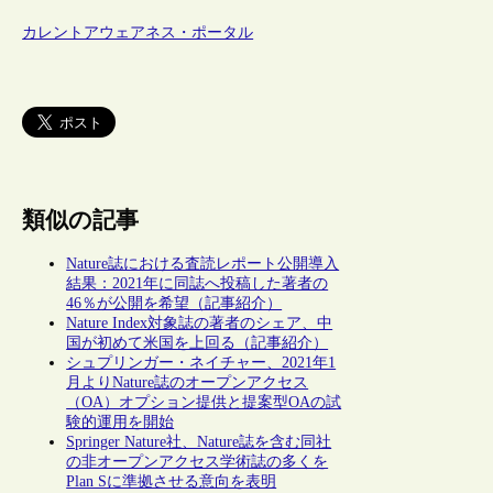
カレントアウェアネス・ポータル
類似の記事
Nature誌における査読レポート公開導入
結果：2021年に同誌へ投稿した著者の
46％が公開を希望（記事紹介）
Nature Index対象誌の著者のシェア、中
国が初めて米国を上回る（記事紹介）
シュプリンガー・ネイチャー、2021年1
月よりNature誌のオープンアクセス
（OA）オプション提供と提案型OAの試
験的運用を開始
Springer Nature社、Nature誌を含む同社
の非オープンアクセス学術誌の多くを
Plan Sに準拠させる意向を表明