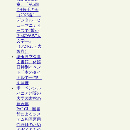
室、「第5回
DH若手の会
（2026夏）―
デジタル・ヒ
ューマニティ
ーズで“繋が
る×広がる”人
文学―」
（8/24-25・大
阪府）
埼玉県立久喜
図書館、休館
日特別イベン
ト「本のタイ
トルで一句!」
を開催
米・ペンシル
バニア州等の
大学図書館の
連合体
PALCI、図書
館によるシス
テム相互運用
性評価のため
のガイドを公