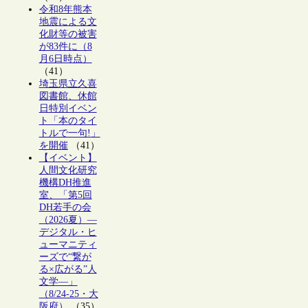
令和8年熊本
地震による文
化財等の被害
が83件に（8
月6日時点）
（41）
埼玉県立久喜
図書館、休館
日特別イベン
ト「本のタイ
トルで一句!」
を開催
（41）
【イベント】
人間文化研究
機構DH推進
室、「第5回
DH若手の会
（2026夏）―
デジタル・ヒ
ューマニティ
ーズで“繋が
る×広がる”人
文学―」
（8/24-25・大
阪府）
（35）