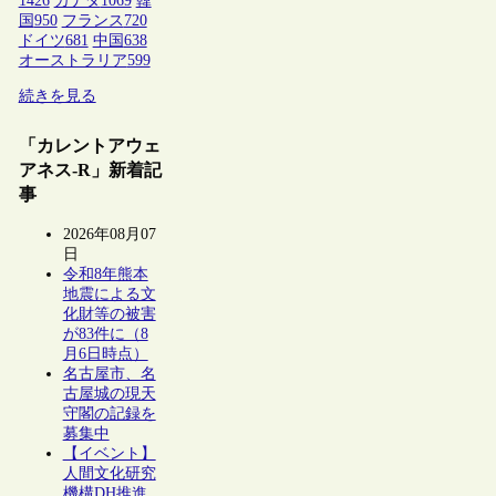
1426
カナダ
1069
韓
国
950
フランス
720
ドイツ
681
中国
638
オーストラリア
599
続きを見る
「カレントアウェ
アネス-R」新着記
事
2026年08月07
日
令和8年熊本
地震による文
化財等の被害
が83件に（8
月6日時点）
名古屋市、名
古屋城の現天
守閣の記録を
募集中
【イベント】
人間文化研究
機構DH推進