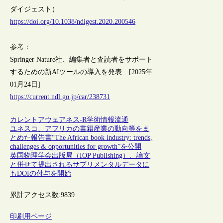
ダイジェスト）
https://doi.org/10.1038/ndigest.2020.200546
参考：
Springer Nature社、編集者と査読者をサポート
するための新AIツールの導入を発表 [2025年
01月24日]
https://current.ndl.go.jp/car/238731
カレントアウェアネス-R
学術情報流通
ユネスコ、アフリカの書籍産業の動向等をま
とめた報告書“The African book industry: trends,
challenges & opportunities for growth”を公開
英国物理学会出版局（IOP Publishing）、論文
と併せて提出されるサプリメンタルデータに
もDOIの付与を開始
累計アクセス数:
9839
印刷用ページ