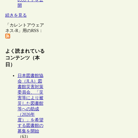
開
続きを見る
「カレントアウェア
ネス-R」用のRSS：
よく読まれている
コンテンツ（本
日）
日本図書館協
会（JLA）図
書館災害対策
委員会、「災
害等により被
災した図書館
等への助成
（2026年
度）」を希望
する図書館の
募集を開始
（63）