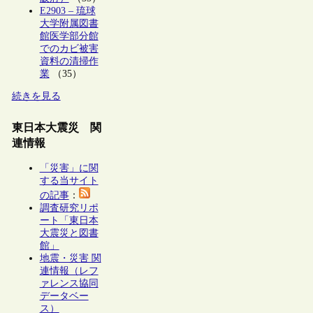
E2903 – 琉球
大学附属図書
館医学部分館
でのカビ被害
資料の清掃作
業
（35）
続きを見る
東日本大震災 関
連情報
「災害」に関
する当サイト
の記事
：
調査研究リポ
ート「東日本
大震災と図書
館」
地震・災害 関
連情報（レフ
ァレンス協同
データベー
ス）