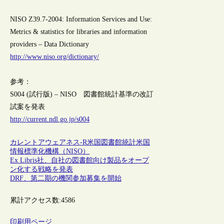
NISO Z39.7-2004: Information Services and Use:
Metrics & statistics for libraries and information
providers – Data Dictionary
http://www.niso.org/dictionary/
参考：
S004 (試行版) – NISO 図書館統計基準の改訂
試案を発表
http://current.ndl.go.jp/s004
カレントアウェアネス-R
米国
図書館統計
米国
情報標準化機構（NISO）
Ex Libris社、自社の図書館向け製品をオープ
ン化する戦略を発表
DRF、第二期の機関参加募集を開始
累計アクセス数:
4586
印刷用ページ