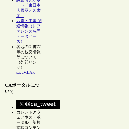
調査研究リポ
ート「東日本
大震災と図書
館」
地震・災害 関
連情報（レフ
ァレンス協同
データベー
ス）
各地の図書館
等の被災情報
等について
（外部リン
ク）
saveMLAK
CAポータルにつ
いて
カレントアウ
ェアネス・ポ
ータル 新規
掲載コンテン