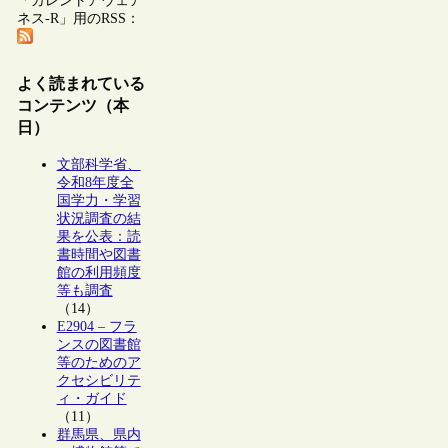
「カレントアウェア
ネス-R」用のRSS：
よく読まれている
コンテンツ（本
日）
文部科学省、
令和8年度全
国学力・学習
状況調査の結
果を公表：読
書時間や図書
館の利用頻度
等も調査
（14）
E2904 – フラ
ンスの図書館
等のためのア
クセシビリテ
ィ・ガイド
（11）
群馬県、県内