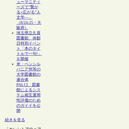
ューマニティ
ーズで“繋が
る×広がる”人
文学―」
（8/24-25・大
阪府）
埼玉県立久喜
図書館、休館
日特別イベン
ト「本のタイ
トルで一句!」
を開催
米・ペンシル
バニア州等の
大学図書館の
連合体
PALCI、図書
館によるシス
テム相互運用
性評価のため
のガイドを公
開
続きを見る