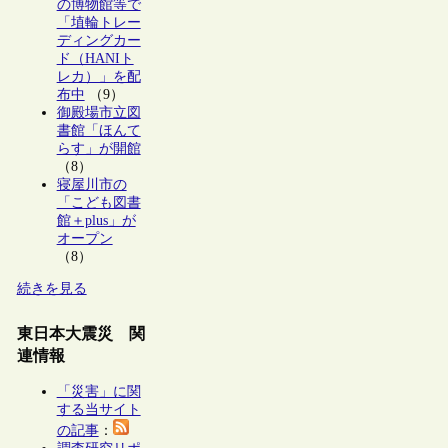
の博物館等で
「埴輪トレー
ディングカー
ド（HANIト
レカ）」を配
布中
（9）
御殿場市立図
書館「ほんて
らす」が開館
（8）
寝屋川市の
「こども図書
館＋plus」が
オープン
（8）
続きを見る
東日本大震災 関
連情報
「災害」に関
する当サイト
の記事
：