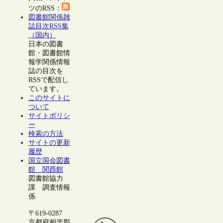
ツのRSS：
図書館関係雑
誌目次RSS集
（国内）
日本の図書
館・図書館情
報学関係情報
誌の目次を
RSSで配信し
ています。
このサイトに
ついて
サイトポリシ
ー
検索の方法
サイトの更新
履歴
国立国会図書
館 関西館
図書館協力
課 調査情報
係
〒619-0287
京都府相楽郡