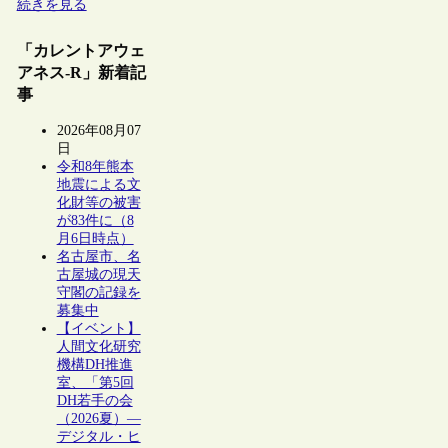
続きを見る
「カレントアウェ
アネス-R」新着記
事
2026年08月07
日
令和8年熊本
地震による文
化財等の被害
が83件に（8
月6日時点）
名古屋市、名
古屋城の現天
守閣の記録を
募集中
【イベント】
人間文化研究
機構DH推進
室、「第5回
DH若手の会
（2026夏）―
デジタル・ヒ