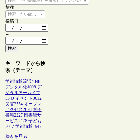
検索したい記事種別を選択してください
館種
検索したい館種を選択してください
投稿日
～
検索
キーワードから検
索（テーマ）
学術情報流通
4348
デジタル化
4098
デ
ジタルアーカイブ
3349
イベント
3012
災害
2754
オープン
アクセス
2678
電子
書籍
2227
図書館サ
ービス
2178
子ども
2017
学術情報
1947
続きを見る