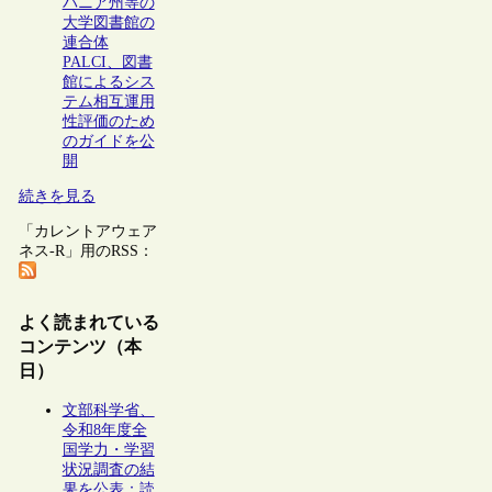
バニア州等の
大学図書館の
連合体
PALCI、図書
館によるシス
テム相互運用
性評価のため
のガイドを公
開
続きを見る
「カレントアウェア
ネス-R」用のRSS：
よく読まれている
コンテンツ（本
日）
文部科学省、
令和8年度全
国学力・学習
状況調査の結
果を公表：読