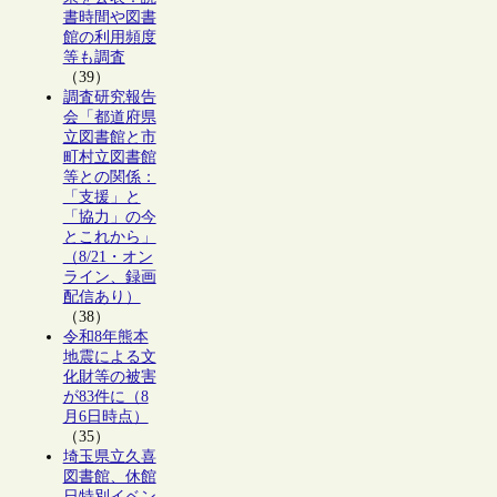
書時間や図書
館の利用頻度
等も調査
（39）
調査研究報告
会「都道府県
立図書館と市
町村立図書館
等との関係：
「支援」と
「協力」の今
とこれから」
（8/21・オン
ライン、録画
配信あり）
（38）
令和8年熊本
地震による文
化財等の被害
が83件に（8
月6日時点）
（35）
埼玉県立久喜
図書館、休館
日特別イベン