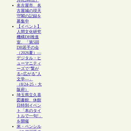
月6日時点）
名古屋市、名
古屋城の現天
守閣の記録を
募集中
【イベント】
人間文化研究
機構DH推進
室、「第5回
DH若手の会
（2026夏）―
デジタル・ヒ
ューマニティ
ーズで“繋が
る×広がる”人
文学―」
（8/24-25・大
阪府）
埼玉県立久喜
図書館、休館
日特別イベン
ト「本のタイ
トルで一句!」
を開催
米・ペンシル