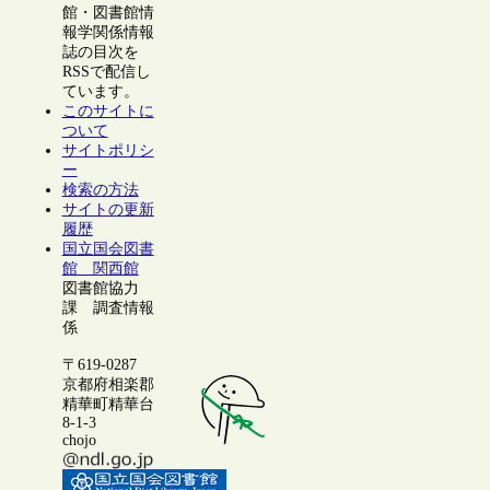
館・図書館情
報学関係情報
誌の目次を
RSSで配信し
ています。
このサイトに
ついて
サイトポリシ
ー
検索の方法
サイトの更新
履歴
国立国会図書
館 関西館
図書館協力
課 調査情報
係
〒619-0287
京都府相楽郡
精華町精華台
8-1-3
chojo