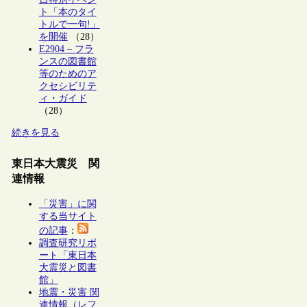
ト「本のタイ
トルで一句!」
を開催
（28）
E2904 – フラ
ンスの図書館
等のためのア
クセシビリテ
ィ・ガイド
（28）
続きを見る
東日本大震災 関
連情報
「災害」に関
する当サイト
の記事
：
調査研究リポ
ート「東日本
大震災と図書
館」
地震・災害 関
連情報（レフ