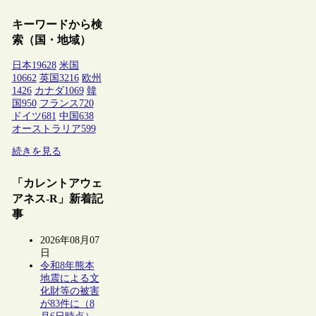
キーワードから検
索（国・地域）
日本
19628
米国
10662
英国
3216
欧州
1426
カナダ
1069
韓
国
950
フランス
720
ドイツ
681
中国
638
オーストラリア
599
続きを見る
「カレントアウェ
アネス-R」新着記
事
2026年08月07
日
令和8年熊本
地震による文
化財等の被害
が83件に（8