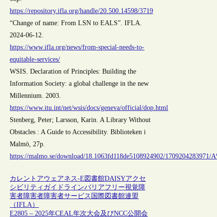
https://repository.ifla.org/handle/20.500.14598/3719
“Change of name: From LSN to EALS”. IFLA.
2024-06-12.
https://www.ifla.org/news/from-special-needs-to-
equitable-services/
WSIS. Declaration of Principles: Building the
Information Society: a global challenge in the new
Millennium. 2003.
https://www.itu.int/net/wsis/docs/geneva/official/dop.html
Stenberg, Peter; Larsson, Karin. A Library Without
Obstacles : A Guide to Accessibility. Biblioteken i
Malmö, 27p.
https://malmo.se/download/18.1063fd118de5108924902/1709204283971
カレントアウェアネス-E
図書館
DAISY
アクセ
シビリティ
ガイドライン
バリアフリー
視覚障
害者
障害者
障害者サービス
国際図書館連盟
（IFLA）
E2805 – 2025年CEAL年次大会及びNCC公開会