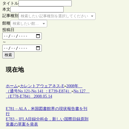
タイトル
本文
記事種別
検索したい記事種別を選択してください
館種
検索したい館種を選択してください
投稿日
～
検索
現在地
ホーム
»
カレントアウェアネス-E
»
2008年
（通号No.121-No.141 ：E739-E874）
»
No.127
（E778-E784） 2008.05.14
E781 – ALA，米国図書館界の現状報告書を刊
行
E783 – IFLA目録分科会，新しい国際目録原則
覚書の草案を発表