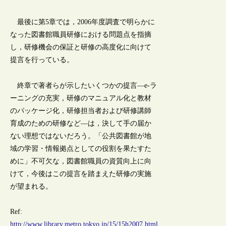
最後に第5章では，2006年度調査で明らかに
なった図書館職員研修における問題点を指摘
し，研修機会の保証と研修の高度化に向けて
提言を行っている。
終章で著者らが示したいくつかの提言―e-ラ
ーニングの充実，研修のマニュアル化と教材
のパッケージ化，研修担当者および研修講師
育成のための研修など―は，決して手の届か
ない理想ではないだろう。「公共図書館が地
域の学習・情報拠点としての役割を果たすた
めに」不可欠な，図書館職員の資質向上に向
けて，今後はこの提言を踏まえた研修の実施
が望まれる。
Ref:
http://www.library.metro.tokyo.jp/15/15h2007.html