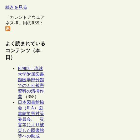
続きを見る
「カレントアウェア
ネス-R」用のRSS：
よく読まれている
コンテンツ（本
日）
E2903 – 琉球
大学附属図書
館医学部分館
でのカビ被害
資料の清掃作
業
（358）
日本図書館協
会（JLA）図
書館災害対策
委員会、「災
害等により被
災した図書館
等への助成