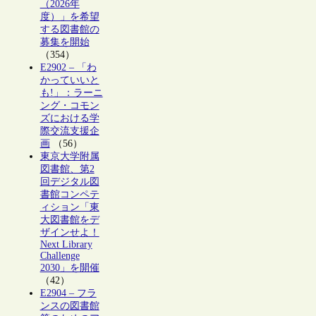
（2026年
度）」を希望
する図書館の
募集を開始
（354）
E2902 – 「わ
かっていいと
も!」：ラーニ
ング・コモン
ズにおける学
際交流支援企
画
（56）
東京大学附属
図書館、第2
回デジタル図
書館コンペテ
ィション「東
大図書館をデ
ザインせよ！
Next Library
Challenge
2030」を開催
（42）
E2904 – フラ
ンスの図書館