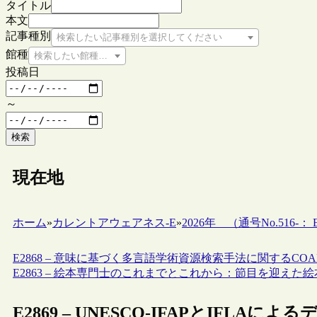
タイトル
本文
記事種別
検索したい記事種別を選択してください
館種
検索したい館種を選択してください
投稿日
～
検索
現在地
ホーム
»
カレントアウェアネス-E
»
2026年 （通号No.516-： E
E2868 – 意味に基づく多言語学術資源検索手法に関するCO
E2863 – 絵本専門士のこれまでとこれから：節目を迎え
E2869 – UNESCO-IFAPとIF