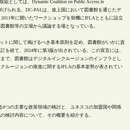
mic Coalition on Public Access in
例として挙げられる。DC-PALは、途上国において図書館を通じたデ
2011年に開いたワークショップを契機にIFLAとともに設立
共図書館等の立場から議論する場となっている。
ネットに関して掲げるべき基本原則を定め、図書館がいかに貢
訂を経て、2024年に第3版が出されている。この宣言には、
供まで、図書館はデジタルインクルージョンのインフラとし
クルージョンの推進に関するIFLAの基本姿勢が表されてい
る6つの主要な政策領域の検討と、ユネスコの加盟国や関係
域の検討内容について、その概要を紹介する。