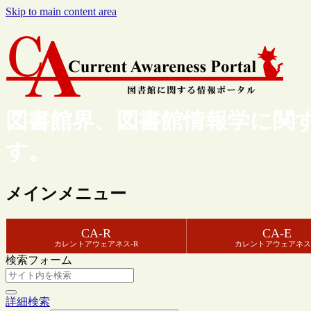
Skip to main content area
図書館界、図書館情報学に関
す。
メインメニュー
CA-R
CA-E
カレントアウェアネス-R
カレントアウェアネス
検索フォーム
詳細検索