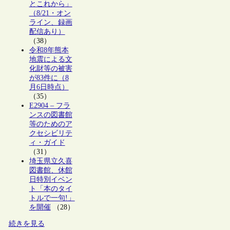
とこれから」
（8/21・オン
ライン、録画
配信あり）
（38）
令和8年熊本
地震による文
化財等の被害
が83件に（8
月6日時点）
（35）
E2904 – フラ
ンスの図書館
等のためのア
クセシビリテ
ィ・ガイド
（31）
埼玉県立久喜
図書館、休館
日特別イベン
ト「本のタイ
トルで一句!」
を開催
（28）
続きを見る