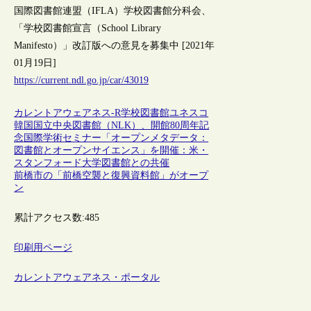
国際図書館連盟（IFLA）学校図書館分科会、
「学校図書館宣言（School Library
Manifesto）」改訂版への意見を募集中 [2021年
01月19日]
https://current.ndl.go.jp/car/43019
カレントアウェアネス-R
学校図書館
ユネスコ
韓国国立中央図書館（NLK）、開館80周年記
念国際学術セミナー「オープンメタデータ：
図書館とオープンサイエンス」を開催：米・
スタンフォード大学図書館との共催
前橋市の「前橋空襲と復興資料館」がオープ
ン
累計アクセス数:
485
印刷用ページ
カレントアウェアネス・ポータル