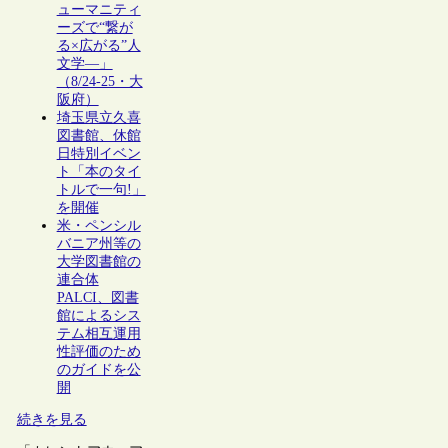
ューマニティ
ーズで“繋が
る×広がる”人
文学―」
（8/24-25・大
阪府）
埼玉県立久喜
図書館、休館
日特別イベン
ト「本のタイ
トルで一句!」
を開催
米・ペンシル
バニア州等の
大学図書館の
連合体
PALCI、図書
館によるシス
テム相互運用
性評価のため
のガイドを公
開
続きを見る