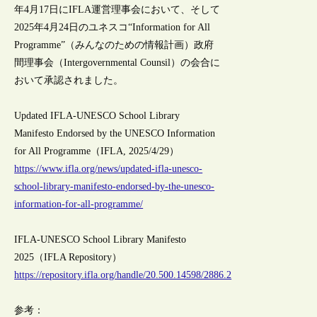
年4月17日にIFLA運営理事会において、そして
2025年4月24日のユネスコ“Information for All
Programme”（みんなのための情報計画）政府
間理事会（Intergovernmental Counsil）の会合に
おいて承認されました。
Updated IFLA-UNESCO School Library
Manifesto Endorsed by the UNESCO Information
for All Programme（IFLA, 2025/4/29）
https://www.ifla.org/news/updated-ifla-unesco-
school-library-manifesto-endorsed-by-the-unesco-
information-for-all-programme/
IFLA-UNESCO School Library Manifesto
2025（IFLA Repository）
https://repository.ifla.org/handle/20.500.14598/2886.2
参考：