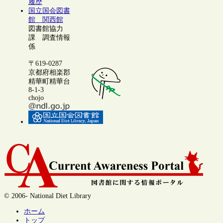
履歴
国立国会図書
館 関西館
図書館協力
課 調査情報
係
〒619-0287
京都府相楽郡
精華町精華台
8-1-3
chojo
© 2006- National Diet Library
ホーム
トップ