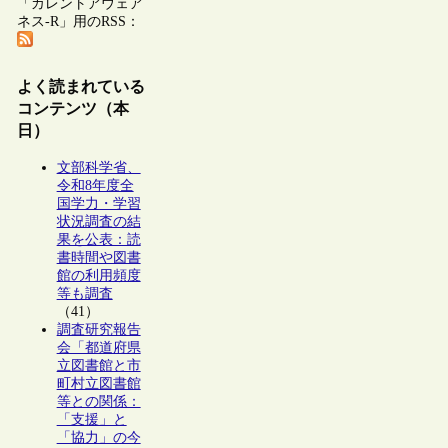
「カレントアウェア
ネス-R」用のRSS：
よく読まれている
コンテンツ（本
日）
文部科学省、
令和8年度全
国学力・学習
状況調査の結
果を公表：読
書時間や図書
館の利用頻度
等も調査
（41）
調査研究報告
会「都道府県
立図書館と市
町村立図書館
等との関係：
「支援」と
「協力」の今