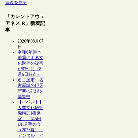
続きを見る
「カレントアウェ
アネス-R」新着記
事
2026年08月07
日
令和8年熊本
地震による文
化財等の被害
が83件に（8
月6日時点）
名古屋市、名
古屋城の現天
守閣の記録を
募集中
【イベント】
人間文化研究
機構DH推進
室、「第5回
DH若手の会
（2026夏）―
デジタル・ヒ