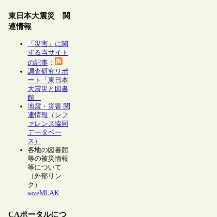
東日本大震災 関
連情報
「災害」に関
する当サイト
の記事
：
調査研究リポ
ート「東日本
大震災と図書
館」
地震・災害 関
連情報（レフ
ァレンス協同
データベー
ス）
各地の図書館
等の被災情報
等について
（外部リン
ク）
saveMLAK
CAポータルにつ