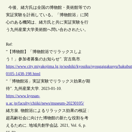
今後、緒方氏は全国の博物館・美術館等での
実証実験を計画している。「博物館浴」に関
心のある機関は、緒方氏と共に実証実験を行
う九州産業大学美術館へ問い合わされたい。
Ref:
“【博物館】「博物館浴でリラックスしよ
う！」参加者募集のお知らせ”. 宮古島市.
https://www.city.miyakojima.lg.jp/soshiki/kyouiku/syougaigakusyu/hakubut
0105-1438-198.html
“「博物館浴」実証実験でリラックス効果が期
待”. 九州産業大学. 2023-01-10.
https://www.kyusan-
u.ac.jp/faculty/chiiki/news/museum-20230105/
緒方泉. 物館浴によるリラックス効果の検証 :
超高齢社会に向けた博物館の新たな役割を考
えるために. 地域共創学会誌. 2021, Vol. 6, p.