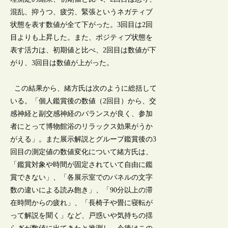
混乱、抑うつ、疲労、緊張というネガティブ
状態を表す数値が全て下がった。3回目は2回
目よりも上昇した。また、ポジティブ状態を
表す活力は、初期値と比べ、2回目は数値が下
がり、3回目は数値が上がった。
この結果から、緒方氏は次のように総括して
いる。「個人鑑賞後の数値（2回目）から、交
感神経と副交感神経のバランスが良く、参加
者にとって博物館浴のリラックス効果がうか
がえる」。また展示解説とグループ鑑賞後の3
回目の測定値の数値変化について緒方氏は、
「鑑賞対象や時間が固定されていて自由に鑑
賞できない」、「各展示室でのパネルの文字
数の違いによる読み飽き」、「90分以上の滞
在時間からの疲れ」、「長椅子や畳に寝転が
って解説を聞く」など、戸惑いや気持ちの揺