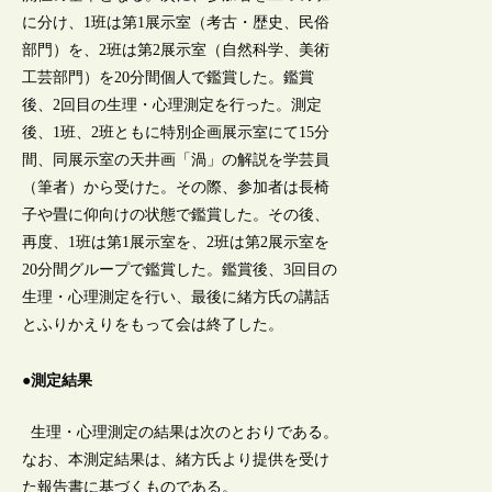
に分け、1班は第1展示室（考古・歴史、民俗
部門）を、2班は第2展示室（自然科学、美術
工芸部門）を20分間個人で鑑賞した。鑑賞
後、2回目の生理・心理測定を行った。測定
後、1班、2班ともに特別企画展示室にて15分
間、同展示室の天井画「渦」の解説を学芸員
（筆者）から受けた。その際、参加者は長椅
子や畳に仰向けの状態で鑑賞した。その後、
再度、1班は第1展示室を、2班は第2展示室を
20分間グループで鑑賞した。鑑賞後、3回目の
生理・心理測定を行い、最後に緒方氏の講話
とふりかえりをもって会は終了した。
●測定結果
生理・心理測定の結果は次のとおりである。
なお、本測定結果は、緒方氏より提供を受け
た報告書に基づくものである。