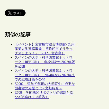
類似の記事
【イベント】宮古島市総合博物館×九州
産業大学連携事業「博物館浴でリラッ
クスしよう！」（2/12・宮古島）
スペインの大学・科学図書館ネットワ
ーク（REBIUN）、年次統計の2022年版
を公開
スペインの大学・科学図書館ネットワ
ーク（REBIUN）、2024年から2027年ま
での戦略計画を公開
E2002 – 留学初年度の大学院生に必要な
図書館の支援とは＜文献紹介＞
E708 – 学術機関リポジトリの課題と次
なる戦略は？＜報告＞