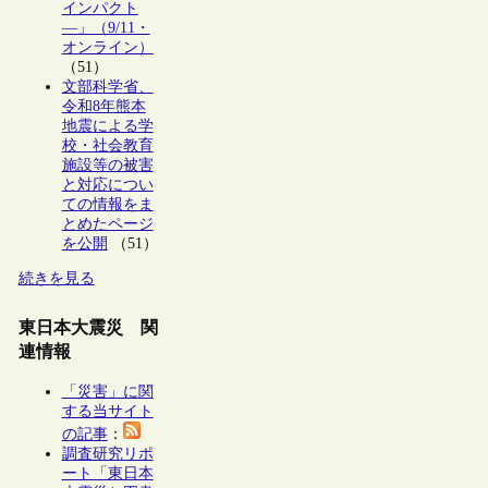
インパクト
―」（9/11・
オンライン）
（51）
文部科学省、
令和8年熊本
地震による学
校・社会教育
施設等の被害
と対応につい
ての情報をま
とめたページ
を公開
（51）
続きを見る
東日本大震災 関
連情報
「災害」に関
する当サイト
の記事
：
調査研究リポ
ート「東日本