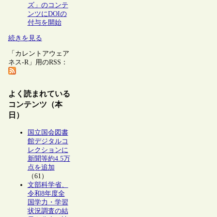
ズ」のコンテ
ンツにDOIの
付与を開始
続きを見る
「カレントアウェア
ネス-R」用のRSS：
よく読まれている
コンテンツ（本
日）
国立国会図書
館デジタルコ
レクションに
新聞等約4.5万
点を追加
（61）
文部科学省、
令和8年度全
国学力・学習
状況調査の結