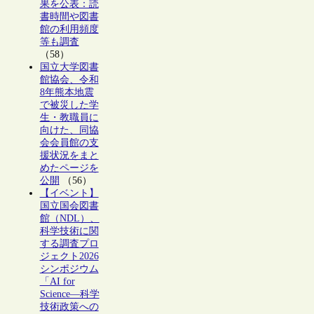
果を公表：読
書時間や図書
館の利用頻度
等も調査
（58）
国立大学図書
館協会、令和
8年熊本地震
で被災した学
生・教職員に
向けた、同協
会会員館の支
援状況をまと
めたページを
公開
（56）
【イベント】
国立国会図書
館（NDL）、
科学技術に関
する調査プロ
ジェクト2026
シンポジウム
「AI for
Science―科学
技術政策への