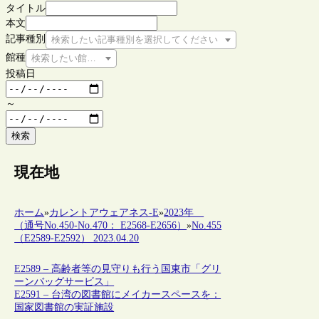
タイトル
本文
記事種別
検索したい記事種別を選択してください
館種
検索したい館種を選択してください
投稿日
～
検索
現在地
ホーム
»
カレントアウェアネス-E
»
2023年
（通号No.450-No.470： E2568-E2656）
»
No.455
（E2589-E2592） 2023.04.20
E2589 – 高齢者等の見守りも行う国東市「グリ
ーンバッグサービス」
E2591 – 台湾の図書館にメイカースペースを：
国家図書館の実証施設