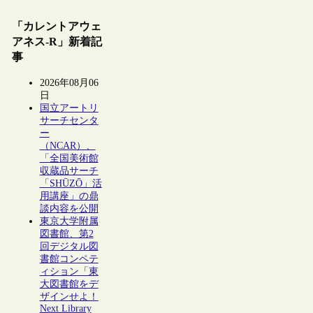
「カレントアウェ
アネス-R」新着記
事
2026年08月06
日
国立アートリ
サーチセンタ
ー
（NCAR）、
「全国美術館
収蔵品サーチ
「SHŪZŌ」活
用講座」の鼎
談内容を公開
東京大学附属
図書館、第2
回デジタル図
書館コンペテ
ィション「東
大図書館をデ
ザインせよ！
Next Library