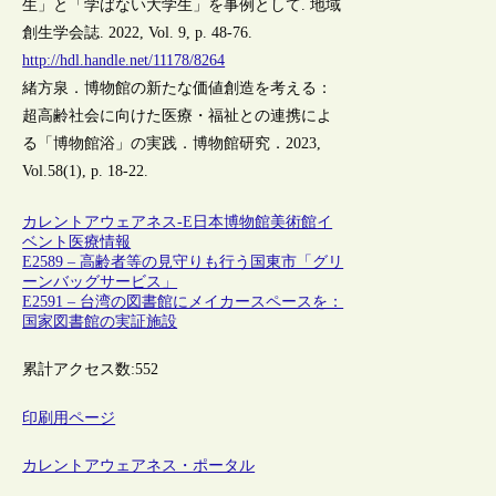
生」と「学ばない大学生」を事例として. 地域
創生学会誌. 2022, Vol. 9, p. 48-76.
http://hdl.handle.net/11178/8264
緒方泉．博物館の新たな価値創造を考える：
超高齢社会に向けた医療・福祉との連携によ
る「博物館浴」の実践．博物館研究．2023,
Vol.58(1), p. 18-22.
カレントアウェアネス-E
日本
博物館
美術館
イ
ベント
医療情報
E2589 – 高齢者等の見守りも行う国東市「グリ
ーンバッグサービス」
E2591 – 台湾の図書館にメイカースペースを：
国家図書館の実証施設
累計アクセス数:
552
印刷用ページ
カレントアウェアネス・ポータル