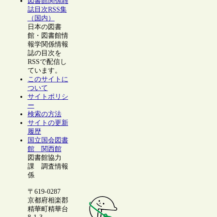
図書館関係雑
誌目次RSS集
（国内）
日本の図書
館・図書館情
報学関係情報
誌の目次を
RSSで配信し
ています。
このサイトに
ついて
サイトポリシ
ー
検索の方法
サイトの更新
履歴
国立国会図書
館 関西館
図書館協力
課 調査情報
係
〒619-0287
京都府相楽郡
精華町精華台