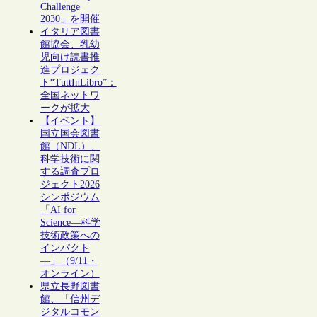
Challenge
2030」を開催
イタリア図書
館協会、乳幼
児向け読書推
進プロジェク
ト“TuttInLibro”：
全国ネットワ
ークが拡大
【イベント】
国立国会図書
館（NDL）、
科学技術に関
する調査プロ
ジェクト2026
シンポジウム
「AI for
Science―科学
技術政策への
インパクト
―」（9/11・
オンライン）
県立長野図書
館、「信州デ
ジタルコモン