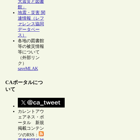
大震災と図書
館」
地震・災害 関
連情報（レフ
ァレンス協同
データベー
ス）
各地の図書館
等の被災情報
等について
（外部リン
ク）
saveMLAK
CAポータルにつ
いて
カレントアウ
ェアネス・ポ
ータル 新規
掲載コンテン
ツのRSS：