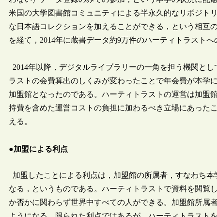
米国の大学図書館コミュニティによる半永久的なリポジト
な日本語コレクションを加えることができる，という相互
を経て，2014年に蔵書データ約9万件のハーティトラスト
2014年以降，デジタルライブラリーの一角を担う機関と
ラストの会費算出のしくみが変わったことで年会費が本学にと
加盟館となったのである。ハーティトラストの運営は加盟
持費を含めた運営コストの負担に加わるべき立場にあった
える。
●加盟による利点
加盟したことによる利点は，加盟館の所属者，すなわち本
なる，というものである。ハーティトラストで資料を閲覧し
か否かに関わらず世界中すべての人ができる。加盟館所属者
ようになる。限られた利点ではあるが，ハーティトラスト