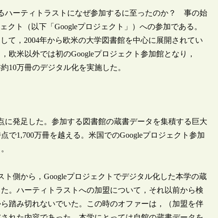
るハーティトラストになぜ参加するに至ったのか？ 事の始
ロジェクト（以下「Googleプロジェクト」）への参加である。
として，2004年から欧米の大学図書館を中心に展開されてい
，欧米以外では初のGoogleプロジェクト参加館となり，
書約10万冊のデジタル化を実施した。
拠点に発足した。参加する図書館の蔵書データを集積する巨大
1,700万冊を越える。米国でのGoogleプロジェクト参加
る。
ト側から，Googleプロジェクトでデジタル化した本学の蔵
った。ハーティトラストへの加盟について，それ以前から検
から踏み切れないでいた。この時のオファーは，（加盟を伴
慮された内容であった。本学にとっては自館の蔵書データを