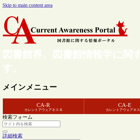
Skip to main content area
図書館界、図書館情報学に関
す。
メインメニュー
CA-R
CA-E
カレントアウェアネス-R
カレントアウェアネス
検索フォーム
詳細検索