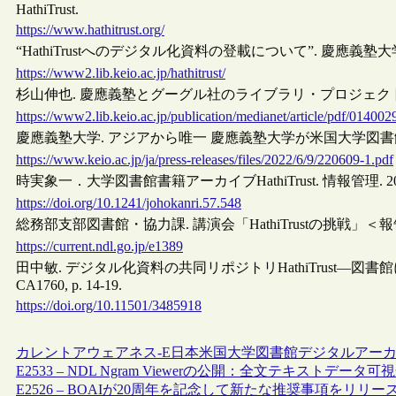
HathiTrust.
https://www.hathitrust.org/
“HathiTrustへのデジタル化資料の登載について”. 慶應義塾大学
https://www2.lib.keio.ac.jp/hathitrust/
杉山伸也. 慶應義塾とグーグル社のライブラリ・プロジェクトでの提携について.
https://www2.lib.keio.ac.jp/publication/medianet/article/pdf/014002
慶應義塾大学. アジアから唯一 慶應義塾大学が米国大学図書館によるデ
https://www.keio.ac.jp/ja/press-releases/files/2022/6/9/220609-1.pdf
時実象一．大学図書館書籍アーカイブHathiTrust. 情報管理. 2014, 57(
https://doi.org/10.1241/johokanri.57.548
総務部支部図書館・協力課. 講演会「HathiTrustの挑戦」＜報告＞. カ
https://current.ndl.go.jp/e1389
田中敏. デジタル化資料の共同リポジトリHathiTrust―図書館に
CA1760, p. 14-19.
https://doi.org/10.11501/3485918
カレントアウェアネス-E
日本
米国
大学図書館
デジタルアー
E2533 – NDL Ngram Viewerの公開：全文テキストデータ
E2526 – BOAIが20周年を記念して新たな推奨事項をリリー