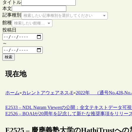
タイトル
本文
記事種別
検索したい記事種別を選択してください
館種
検索したい館種を選択してください
投稿日
～
検索
現在地
ホーム
»
カレントアウェアネス-E
»
2022年 （通号No.428-No.4
E2533 – NDL Ngram Viewerの公開：全文テキストデータ
E2526 – BOAIが20周年を記念して新たな推奨事項をリリー
E2525 – 慶應義塾大学のHathiTrustへ