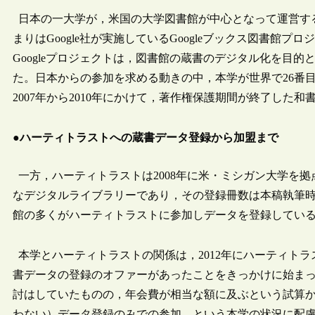
日本の一大学が，米国の大学図書館が中心となって運営す
まりはGoogle社が実施しているGoogleブックス図書館プ
Googleプロジェクトは，図書館の蔵書のデジタル化を目的
た。日本からの参加を求める動きの中，本学が世界で26番目
2007年から2010年にかけて，著作権保護期間が終了した和
●ハーティトラストへの蔵書データ登録から加盟まで
一方，ハーティトラストは2008年に米・ミシガン大学を
なデジタルライブラリーであり，その登録冊数は本稿執筆時点で
館の多くがハーティトラストに参加しデータを登録してい
本学とハーティトラストの関係は，2012年にハーティトラス
書データの登録のオファーがあったことをきっかけに始ま
討はしていたものの，年会費が相当な額に及ぶという試算
わない）データ登録のみでの参加，という本学の状況に配