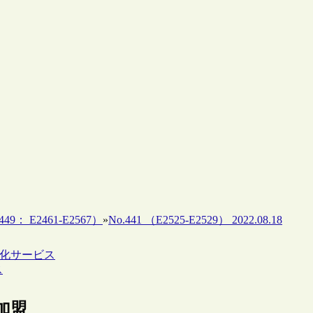
49： E2461-E2567）
»
No.441 （E2525-E2529） 2022.08.18
可視化サービス
ス
の加盟