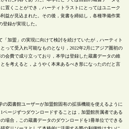
リに置くことができ，ハーティトラストにとってはユニーク
の利益が見込まれた。その後，覚書を締結し，各種準備作業
への登録が実現した。
して「加盟」の実現に向けて検討を続けていたが，ハーティト
って受入れ可能なものとなり，2022年2月にアジア圏初の
館の会費で成り立っており，本学は登録した蔵書データの維
ことを考えると，ようやく本来あるべき形になったのだと言
学の図書館ユーザーが加盟館固有の拡張機能を使えるように
1ページずつダウンロードすることは，加盟館所属者である
の場合，この蔵書データのダウンロードを1冊単位でできる
を研究リソースとして本格的に活用する際の利便性は大いに