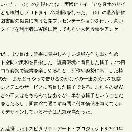
いった。（5）の具現化では，実際にアイデアを原寸のサイ
どを検討しプロトタイプの制作を行った。（6）の最終評価
，図書館の職員に向け公開プレゼンテーションを行い，高い
トタイプを利用者に実際に使ってもらい人気投票やアンケー
れた。1つ目は，読書に集中しやすい環境を作り出すため
ト空間の調和を目指した，読書環境に着目した椅子，2つ目
自由な姿勢で読書を楽しめるなど，所作や姿勢に着目した椅
のか，またどうやって借りるのかなどの一連の流れを観察
のシステムやサービスに着目した椅子である。これらの提案
などの工夫はもちろんではあるが，単なる椅子ということだ
値をもたらし，図書館で過ごす時間に付加価値を与えてくれ
手くデザインしている椅子は人気が高かった。
連携したホスピタリティアート・プロジェクトを2011年