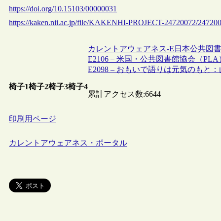
https://doi.org/10.15103/00000031
https://kaken.nii.ac.jp/file/KAKENHI-PROJECT-24720072/247200
カレントアウェアネス-E
日本
公共図
E2106 – 米国・公共図書館協会（PLA）
E2098 – おもいで語りは元気のも
椅子1
椅子2
椅子3
椅子4
累計アクセス数:
6644
印刷用ページ
カレントアウェアネス・ポータル