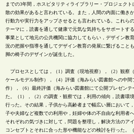
までの3年間，ホスピタリティライブラリー・プロジェクト
散の効果があると言われている。また，人間の内面に働き
行動力や実行力をアップさせるとも言われている。これら
テーマに，読書を通して健康で元気な気持ちをサポートす
事業として地元の公共機関に協力してもらい，デザイン教
況の把握や指導を通してデザイン教育の発展に繋げることも目
脚の椅子のデザインが誕生した。
プロセスとしては，（1）調査（現地視察），（2）観察（
ケールモデル制作），（4）評価（海みらい図書館への中間
作），（6）最終評価（海みらい図書館にて公開プレゼンテ
た。（1），（2）の調査・観察では，利用の傾向，読書環
行った。その結果，子供から高齢者まで幅広い層において
子や夫婦など複数での利用や，妊婦や体の不自由な利用者へ
それぞれの気づきに対して，問題を整理し，解決方法のア
コンセプトとそれに合った形や機能などの検討を行った。（