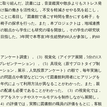
に取り組んだ。読書には，音楽鑑賞や散歩よりもストレス発
かけ脳の働きを活性化し，不安を軽減させやる気を起こし，
のことに着目し「図書館で過ごす時間を豊かにする椅子」を
る椅子の探求を行った。また，本プロジェクトは，地域連携
育の観点から学生にも研究の場を開放し，その学生の研究状
指した。3年間で本専攻3年生総勢約60人が参加し，約60
アンケート調査），（3）視覚化（アイデア展開，5分の1ス
プレゼンテーション），（5）具現化（原寸プロトタイプ制
ーション，展示，人気投票アンケート）の順で，毎年実施し
境の問題点や希望などについて図書館利用者にヒアリングを
，年代によって利用方法が異なることがわかった。また，親
の配慮も必要であることがわかった。（3）の視覚化では，
イデアをスケッチやスケールモデルを制作しながら展開し，
4）の評価では，実際に図書館の職員の評価をもとに，客観