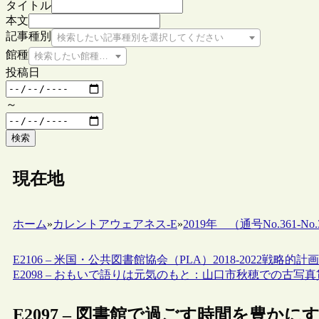
タイトル
本文
記事種別
検索したい記事種別を選択してください
館種
検索したい館種を選択してください
投稿日
～
検索
現在地
ホーム
»
カレントアウェアネス-E
»
2019年 （通号No.361-No.3
E2106 – 米国・公共図書館協会（PLA）2018-2022戦略的計画
E2098 – おもいで語りは元気のもと：山口市秋穂での古写
E2097 – 図書館で過ごす時間を豊か