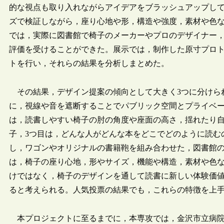
的な視点も取り入れながらアイデアをブラッシュアップして
ズで検証しながら，座り心地や形，構造や強度，素材や色な
では，実際に図書館で椅子のメーカーやプロのデザイナー
評価を受けることができた。展示では，制作した原寸プロ
トを行い，それらの結果を分析しまとめた。
その結果，デザイン提案の傾向として大きく3つに分けら
に，視線や音を遮断することでパブリック空間とプライベー
は，読書しやすい椅子の肘の角度や座面の高さ，揺れたり
子，3つ目は，どんな人がどんな本をどこでどのように読む
し，ワゴンやオリジナルの書籍鞄を組み合わせた，図書館
は，椅子の座り心地，形やサイズ，機能や構造，素材や色
けではなく，椅子のデザインを通して読書に新しい体験価
ると考えられる。人気投票の結果でも，これらの特徴を上
本プロジェクトに至るまでに，本専攻では，金沢市立病院と