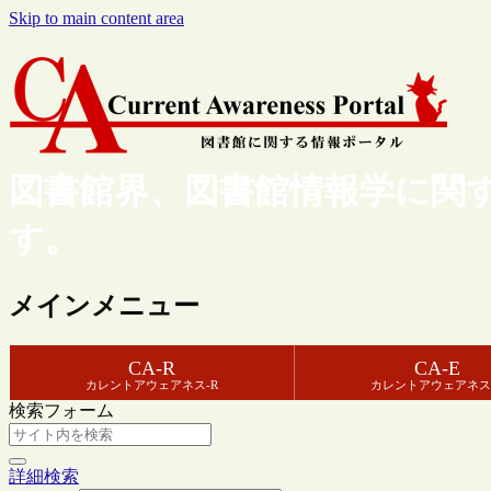
Skip to main content area
図書館界、図書館情報学に関
す。
メインメニュー
CA-R
CA-E
カレントアウェアネス-R
カレントアウェアネス
検索フォーム
詳細検索