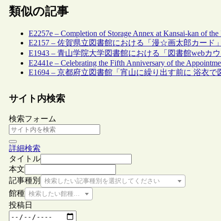
類似の記事
E2257e – Completion of Storage Annex at Kansai-kan of the 
E2157 – 佐賀県立図書館における「漫☆画太郎カー
E1943 – 青山学院大学図書館における「図書館web
E2441e – Celebrating the Fifth Anniversary of the Appointm
E1694 – 京都府立図書館「宵山に繰り出す前に 浴衣
サイト内検索
検索フォーム
詳細検索
タイトル
本文
記事種別
検索したい記事種別を選択してください
館種
検索したい館種を選択してください
投稿日