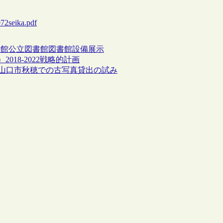
72seika.pdf
書館
公立図書館
図書館設備
展示
2018-2022戦略的計画
と：山口市秋穂での古写真貸出の試み