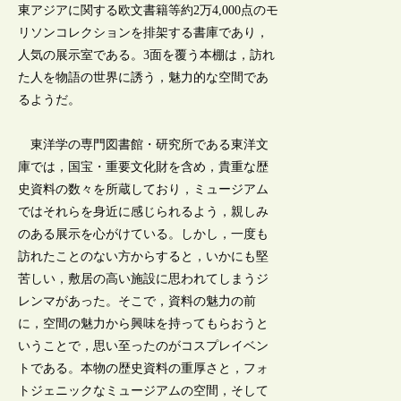
東アジアに関する欧文書籍等約2万4,000点のモ
リソンコレクションを排架する書庫であり，
人気の展示室である。3面を覆う本棚は，訪れ
た人を物語の世界に誘う，魅力的な空間であ
るようだ。
東洋学の専門図書館・研究所である東洋文
庫では，国宝・重要文化財を含め，貴重な歴
史資料の数々を所蔵しており，ミュージアム
ではそれらを身近に感じられるよう，親しみ
のある展示を心がけている。しかし，一度も
訪れたことのない方からすると，いかにも堅
苦しい，敷居の高い施設に思われてしまうジ
レンマがあった。そこで，資料の魅力の前
に，空間の魅力から興味を持ってもらおうと
いうことで，思い至ったのがコスプレイベン
トである。本物の歴史資料の重厚さと，フォ
トジェニックなミュージアムの空間，そして