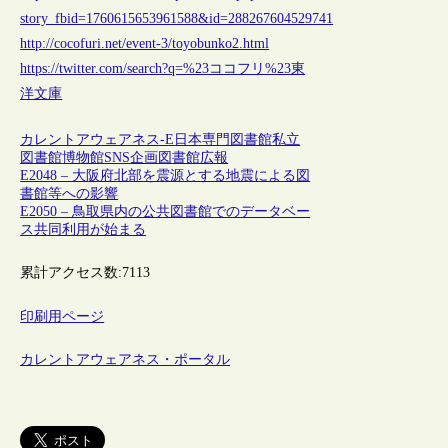
story_fbid=1760615653961588&id=288267604529741
http://cocofuri.net/event-3/toyobunko2.html
https://twitter.com/search?q=%23ココフリ%23東
洋文庫
カレントアウェアネス-E
日本
専門図書館
私立
図書館
博物館
SNS
企画
図書館広報
E2048 – 大阪府北部を震源とする地震による図
書館等への影響
E2050 – 鳥取県内の公共図書館でのデータベー
ス共同利用が始まる
累計アクセス数:
7113
印刷用ページ
カレントアウェアネス・ポータル