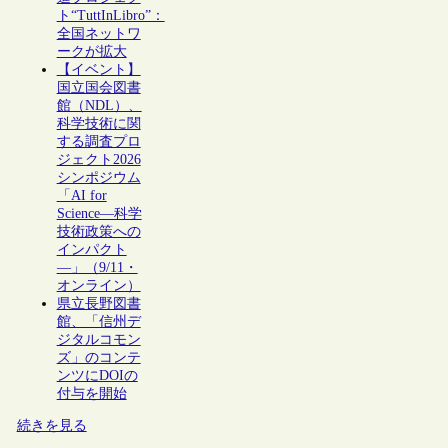
ト“TuttInLibro”：
全国ネットワ
ークが拡大
【イベント】
国立国会図書
館（NDL）、
科学技術に関
する調査プロ
ジェクト2026
シンポジウム
「AI for
Science―科学
技術政策への
インパクト
―」（9/11・
オンライン）
県立長野図書
館、「信州デ
ジタルコモン
ズ」のコンテ
ンツにDOIの
付与を開始
続きを見る