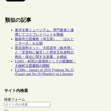
類似の記事
東洋文庫ミュージアム、専門業者と連
携してコスプレイベントを開催
飯能市立図書館（埼玉県）、「はんと
こサーチ」を公開
那須資料ネット、大田原市（栃木県）
と「災害時に被災した歴史文化資料の
救出・保全に関する覚書」を締結
E2065 – 町民の居場所としての図書館：
大槌町立図書館の開館
E2208e – Impact of 2019 Typhoon No.15
(Faxai) and No.19 (Hagibis) on Libraries
サイト内検索
検索フォーム