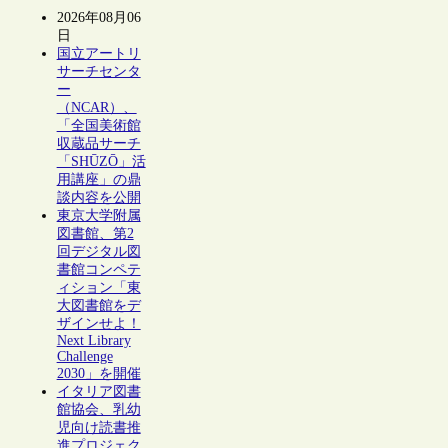
2026年08月06
日
国立アートリ
サーチセンタ
ー
（NCAR）、
「全国美術館
収蔵品サーチ
「SHŪZŌ」活
用講座」の鼎
談内容を公開
東京大学附属
図書館、第2
回デジタル図
書館コンペテ
ィション「東
大図書館をデ
ザインせよ！
Next Library
Challenge
2030」を開催
イタリア図書
館協会、乳幼
児向け読書推
進プロジェク