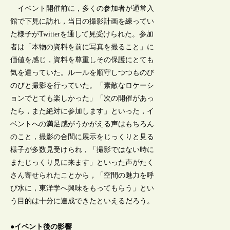
イベント開催前に，多くの参加者が通常入
館で下見に訪れ，当日の撮影計画を練ってい
た様子がTwitterを通して見受けられた。参加
者は「本物の資料を前に写真を撮ること」に
価値を感じ，資料を尊重しその保護にとても
気を遣っていた。ルールを順守しつつものび
のびと撮影を行っていた。「素敵なロケーシ
ョンでとても楽しかった」「次の開催があっ
たら，また絶対に参加します」といった，イ
ベントへの満足感がうかがえる声はもちろん
のこと，撮影の合間に展示をじっくりと見る
様子が多数見受けられ，「撮影ではない時に
またじっくり見に来ます」といった声がたく
さん寄せられたことから，「空間の魅力を呼
び水に，東洋学へ興味をもってもらう」とい
う目的は十分に達成できたといえるだろう。
●イベント後の影響