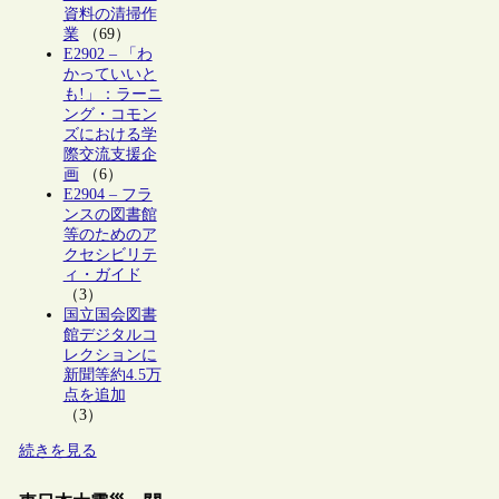
資料の清掃作
業
（69）
E2902 – 「わ
かっていいと
も!」：ラーニ
ング・コモン
ズにおける学
際交流支援企
画
（6）
E2904 – フラ
ンスの図書館
等のためのア
クセシビリテ
ィ・ガイド
（3）
国立国会図書
館デジタルコ
レクションに
新聞等約4.5万
点を追加
（3）
続きを見る