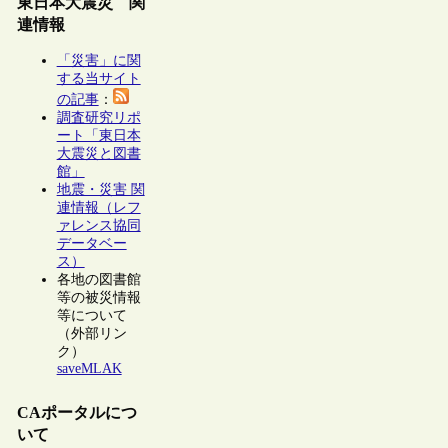
東日本大震災 関
連情報
「災害」に関
する当サイト
の記事
：
調査研究リポ
ート「東日本
大震災と図書
館」
地震・災害 関
連情報（レフ
ァレンス協同
データベー
ス）
各地の図書館
等の被災情報
等について
（外部リン
ク）
saveMLAK
CAポータルにつ
いて