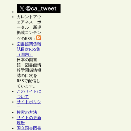
カレントアウ
ェアネス・ポ
ータル 新規
掲載コンテン
ツのRSS：
図書館関係雑
誌目次RSS集
（国内）
日本の図書
館・図書館情
報学関係情報
誌の目次を
RSSで配信し
ています。
このサイトに
ついて
サイトポリシ
ー
検索の方法
サイトの更新
履歴
国立国会図書