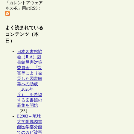
「カレントアウェア
ネス-R」用のRSS：
よく読まれている
コンテンツ（本
日）
日本図書館協
会（JLA）図
書館災害対策
委員会、「災
害等により被
災した図書館
等への助成
（2026年
度）」を希望
する図書館の
募集を開始
（85）
E2903 – 琉球
大学附属図書
館医学部分館
でのカビ被害