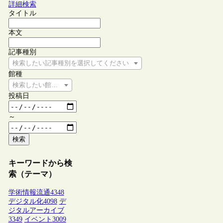
詳細検索
タイトル
本文
記事種別
検索したい記事種別を選択してください
館種
検索したい館種を選択してください
投稿日
～
検索
キーワードから検
索（テーマ）
学術情報流通
4348
デジタル化
4098
デ
ジタルアーカイブ
3349
イベント
3009