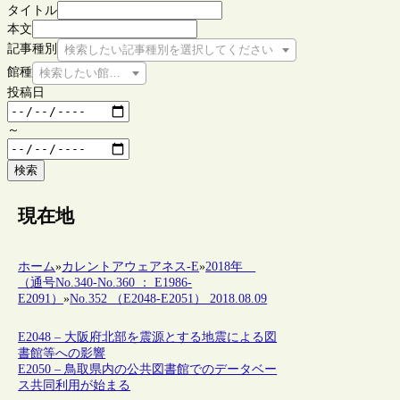
タイトル
本文
記事種別
検索したい記事種別を選択してください
館種
検索したい館種を選択してください
投稿日
～
検索
現在地
ホーム
»
カレントアウェアネス-E
»
2018年
（通号No.340-No.360 ： E1986-
E2091）
»
No.352 （E2048-E2051） 2018.08.09
E2048 – 大阪府北部を震源とする地震による図
書館等への影響
E2050 – 鳥取県内の公共図書館でのデータベー
ス共同利用が始まる