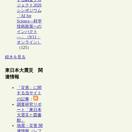
ジェクト2026
シンポジウム
「AI for
Science―科学
技術政策への
インパクト
―」（9/11・
オンライン）
（125）
続きを見る
東日本大震災 関
連情報
「災害」に関
する当サイト
の記事
：
調査研究リポ
ート「東日本
大震災と図書
館」
地震・災害 関
連情報（レフ