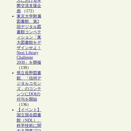
ズにおける学
際交流支援企
画
（172）
東京大学附属
図書館、第2
回デジタル図
書館コンペテ
ィション「東
大図書館をデ
ザインせよ！
Next Library
Challenge
2030」を開催
（139）
県立長野図書
館、「信州デ
ジタルコモン
ズ」のコンテ
ンツにDOIの
付与を開始
（136）
【イベント】
国立国会図書
館（NDL）、
科学技術に関
する調査プロ