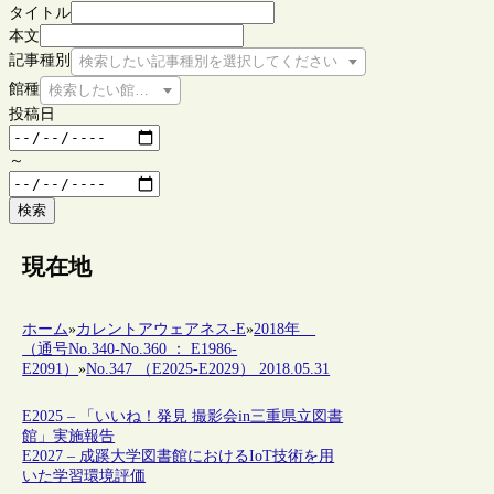
タイトル
本文
記事種別
検索したい記事種別を選択してください
館種
検索したい館種を選択してください
投稿日
～
検索
現在地
ホーム
»
カレントアウェアネス-E
»
2018年
（通号No.340-No.360 ： E1986-
E2091）
»
No.347 （E2025-E2029） 2018.05.31
E2025 – 「いいね！発見 撮影会in三重県立図書
館」実施報告
E2027 – 成蹊大学図書館におけるIoT技術を用
いた学習環境評価