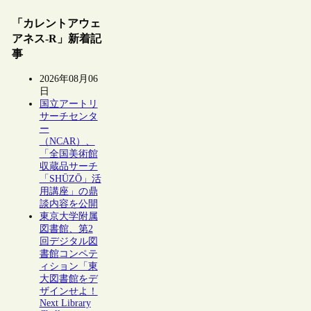
「カレントアウェ
アネス-R」新着記
事
2026年08月06
日
国立アートリ
サーチセンタ
ー
（NCAR）、
「全国美術館
収蔵品サーチ
「SHŪZŌ」活
用講座」の鼎
談内容を公開
東京大学附属
図書館、第2
回デジタル図
書館コンペテ
ィション「東
大図書館をデ
ザインせよ！
Next Library