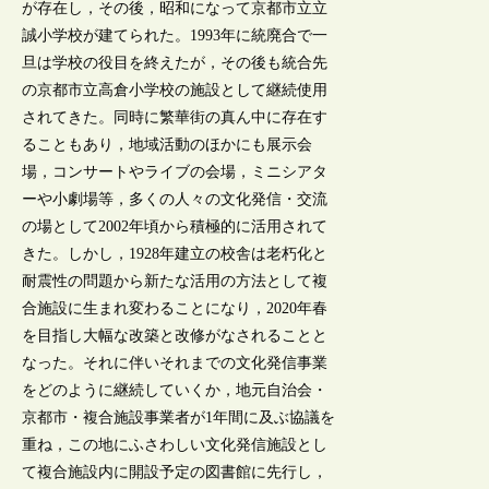
が存在し，その後，昭和になって京都市立立
誠小学校が建てられた。1993年に統廃合で一
旦は学校の役目を終えたが，その後も統合先
の京都市立高倉小学校の施設として継続使用
されてきた。同時に繁華街の真ん中に存在す
ることもあり，地域活動のほかにも展示会
場，コンサートやライブの会場，ミニシアタ
ーや小劇場等，多くの人々の文化発信・交流
の場として2002年頃から積極的に活用されて
きた。しかし，1928年建立の校舎は老朽化と
耐震性の問題から新たな活用の方法として複
合施設に生まれ変わることになり，2020年春
を目指し大幅な改築と改修がなされることと
なった。それに伴いそれまでの文化発信事業
をどのように継続していくか，地元自治会・
京都市・複合施設事業者が1年間に及ぶ協議を
重ね，この地にふさわしい文化発信施設とし
て複合施設内に開設予定の図書館に先行し，