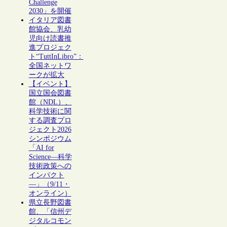
Challenge
2030」を開催
イタリア図書
館協会、乳幼
児向け読書推
進プロジェク
ト“TuttInLibro”：
全国ネットワ
ークが拡大
【イベント】
国立国会図書
館（NDL）、
科学技術に関
する調査プロ
ジェクト2026
シンポジウム
「AI for
Science―科学
技術政策への
インパクト
―」（9/11・
オンライン）
県立長野図書
館、「信州デ
ジタルコモン