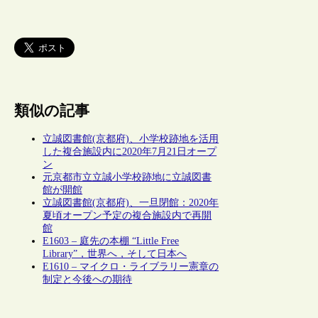
類似の記事
立誠図書館(京都府)、小学校跡地を活用
した複合施設内に2020年7月21日オープ
ン
元京都市立立誠小学校跡地に立誠図書
館が開館
立誠図書館(京都府)、一旦閉館：2020年
夏頃オープン予定の複合施設内で再開
館
E1603 – 庭先の本棚 “Little Free
Library”，世界へ，そして日本へ
E1610 – マイクロ・ライブラリー憲章の
制定と今後への期待