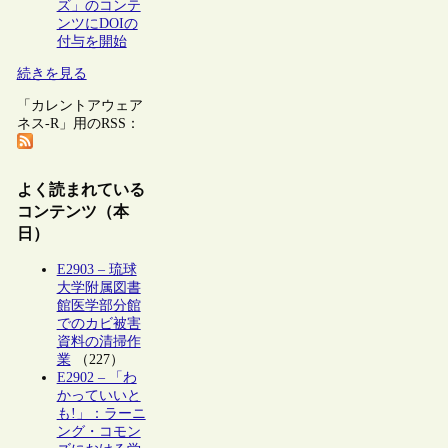
ズ」のコンテ
ンツにDOIの
付与を開始
続きを見る
「カレントアウェア
ネス-R」用のRSS：
よく読まれている
コンテンツ（本
日）
E2903 – 琉球
大学附属図書
館医学部分館
でのカビ被害
資料の清掃作
業
（227）
E2902 – 「わ
かっていいと
も!」：ラーニ
ング・コモン