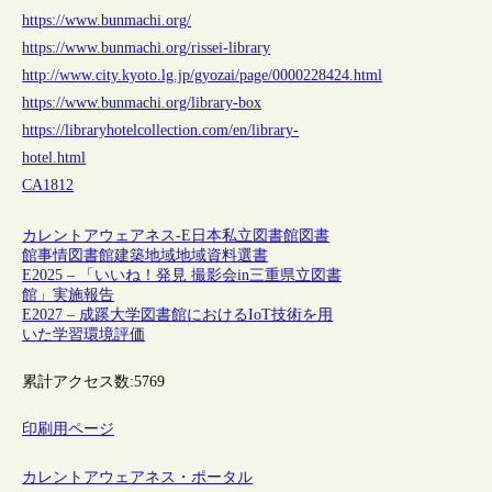
https://www.bunmachi.org/
https://www.bunmachi.org/rissei-library
http://www.city.kyoto.lg.jp/gyozai/page/0000228424.html
https://www.bunmachi.org/library-box
https://libraryhotelcollection.com/en/library-
hotel.html
CA1812
カレントアウェアネス-E
日本
私立図書館
図書
館事情
図書館建築
地域
地域資料
選書
E2025 – 「いいね！発見 撮影会in三重県立図書
館」実施報告
E2027 – 成蹊大学図書館におけるIoT技術を用
いた学習環境評価
累計アクセス数:
5769
印刷用ページ
カレントアウェアネス・ポータル