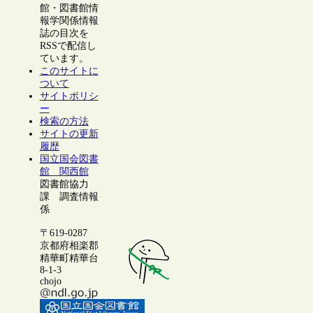
館・図書館情
報学関係情報
誌の目次を
RSSで配信し
ています。
このサイトに
ついて
サイトポリシ
ー
検索の方法
サイトの更新
履歴
国立国会図書
館 関西館
図書館協力
課 調査情報
係
〒619-0287
京都府相楽郡
精華町精華台
8-1-3
chojo