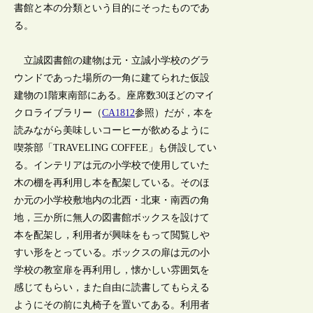
書館と本の分類という目的にそったものであ
る。
立誠図書館の建物は元・立誠小学校のグラ
ウンドであった場所の一角に建てられた仮設
建物の1階東南部にある。座席数30ほどのマイ
クロライブラリー（
CA1812
参照）だが，本を
読みながら美味しいコーヒーが飲めるように
喫茶部「TRAVELING COFFEE」も併設してい
る。インテリアは元の小学校で使用していた
木の棚を再利用し本を配架している。そのほ
か元の小学校敷地内の北西・北東・南西の角
地，三か所に無人の図書館ボックスを設けて
本を配架し，利用者が興味をもって閲覧しや
すい形をとっている。ボックスの扉は元の小
学校の教室扉を再利用し，懐かしい雰囲気を
感じてもらい，また自由に読書してもらえる
ようにその前に丸椅子を置いてある。利用者