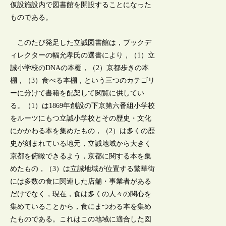
仮設施設内で図書館を開設することになった
ものである。
このたび発足した立誠図書館は，ブックデ
ィレクターの幅允孝氏の選書により，（1）立
誠小学校のDNAの本棚，（2）京都歩きの本
棚，（3）食べる本棚，という三つのカテゴリ
ーに分けて書籍を配架して閲覧に供してい
る。（1）は1869年創設の下京第六番組小学校
をルーツにもつ立誠小学校とその歴史・文化
にかかわる本を集めたもの，（2）は多くの歴
史が刻まれている地元，立誠地域から大きく
京都を俯瞰できるよう，京都に関する本を集
めたもの，（3）は立誠地域が位置する繁華街
には多数の食に関連した店舗・事業者がある
だけでなく，現在，食は多くの人々の関心を
集めていることから，食にまつわる本を集め
たものである。これはこの地域に適合した図