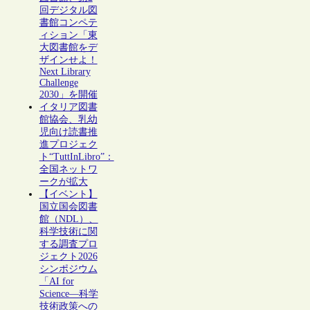
回デジタル図
書館コンペテ
ィション「東
大図書館をデ
ザインせよ！
Next Library
Challenge
2030」を開催
イタリア図書
館協会、乳幼
児向け読書推
進プロジェク
ト“TuttInLibro”：
全国ネットワ
ークが拡大
【イベント】
国立国会図書
館（NDL）、
科学技術に関
する調査プロ
ジェクト2026
シンポジウム
「AI for
Science―科学
技術政策への