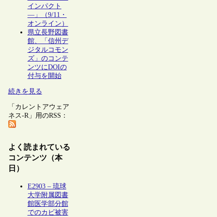
インパクト
―」（9/11・
オンライン）
県立長野図書
館、「信州デ
ジタルコモン
ズ」のコンテ
ンツにDOIの
付与を開始
続きを見る
「カレントアウェア
ネス-R」用のRSS：
よく読まれている
コンテンツ（本
日）
E2903 – 琉球
大学附属図書
館医学部分館
でのカビ被害