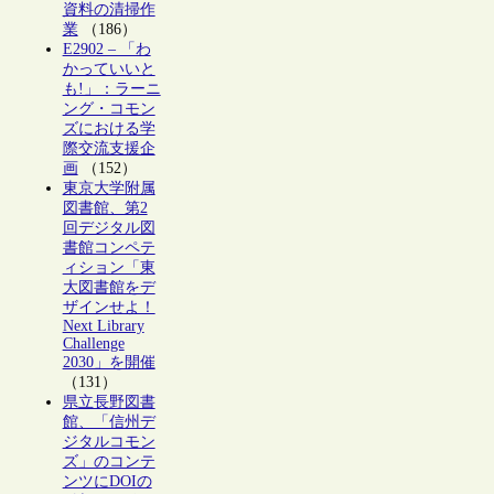
資料の清掃作
業
（186）
E2902 – 「わ
かっていいと
も!」：ラーニ
ング・コモン
ズにおける学
際交流支援企
画
（152）
東京大学附属
図書館、第2
回デジタル図
書館コンペテ
ィション「東
大図書館をデ
ザインせよ！
Next Library
Challenge
2030」を開催
（131）
県立長野図書
館、「信州デ
ジタルコモン
ズ」のコンテ
ンツにDOIの