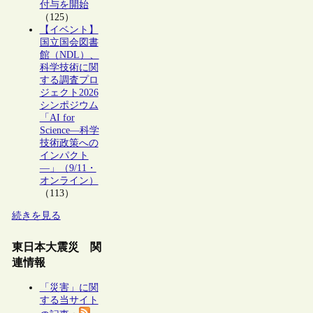
付与を開始
（125）
【イベント】
国立国会図書
館（NDL）、
科学技術に関
する調査プロ
ジェクト2026
シンポジウム
「AI for
Science―科学
技術政策への
インパクト
―」（9/11・
オンライン）
（113）
続きを見る
東日本大震災 関
連情報
「災害」に関
する当サイト