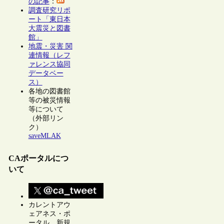
の記事
：
調査研究リポ
ート「東日本
大震災と図書
館」
地震・災害 関
連情報（レフ
ァレンス協同
データベー
ス）
各地の図書館
等の被災情報
等について
（外部リン
ク）
saveMLAK
CAポータルにつ
いて
カレントアウ
ェアネス・ポ
ータル 新規