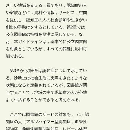
さしい地域を支える一員であり，認知症の人
や家族などに，資料や情報，サービス，空間
を提供し，認知症の人の社会参加や生きがい
創出の手助けをするとしている。第2章では，
公立図書館の特徴を簡潔に示している。な
お，本ガイドラインは，基本的に公立図書館
を対象としているが，すべての館種に応用可
能である。
第3章から第6章は認知症について示してい
る。診断上は社会生活に支障をきたすような
状態になると定義されているが，図書館が関
与することで，地域の中で認知症の人が心地
よく生活することができると考えられる。
ここでは図書館のサービス対象を，（1）認
知症の人（アルツハイマー型認知症，血管性
認知症，前頭側頭葉型認知症，レビー小体型