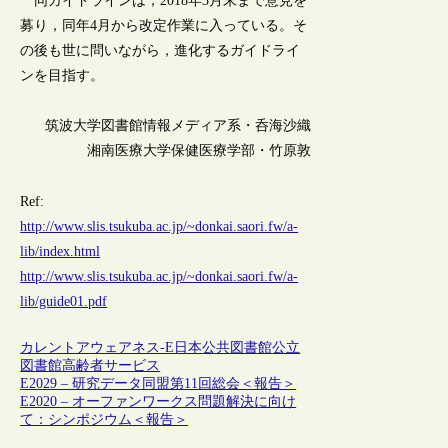
同ガイドラインは，2018年3月末まで意見を
募り，同年4月から改定作業に入っている。そ
の後も世に問いながら，進化するガイドライ
ンを目指す。
筑波大学図書館情報メディア系・呑海沙織
湘南医療大学保健医療学部・竹原敦
Ref:
http://www.slis.tsukuba.ac.jp/~donkai.saori.fw/a-
lib/index.html
http://www.slis.tsukuba.ac.jp/~donkai.saori.fw/a-
lib/guide01.pdf
カレントアウェアネス-E
日本
公共図書館
公立
図書館
高齢者サービス
E2029 – 研究データ同盟第11回総会＜報告＞
E2020 – オーファンワークス問題解決に向け
て：シンポジウム＜報告＞