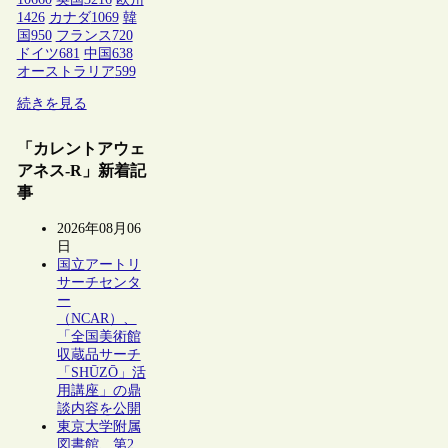
1426
カナダ
1069
韓
国
950
フランス
720
ドイツ
681
中国
638
オーストラリア
599
続きを見る
「カレントアウェ
アネス-R」新着記
事
2026年08月06
日
国立アートリ
サーチセンタ
ー
（NCAR）、
「全国美術館
収蔵品サーチ
「SHŪZŌ」活
用講座」の鼎
談内容を公開
東京大学附属
図書館、第2