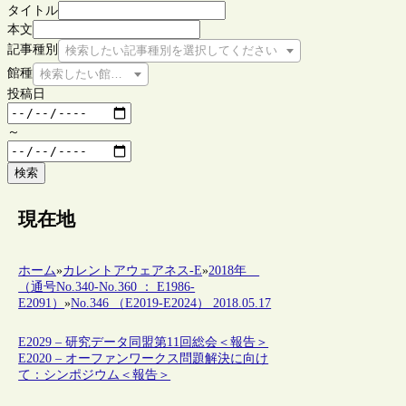
タイトル
本文
記事種別
検索したい記事種別を選択してください
館種
検索したい館種を選択してください
投稿日
～
検索
現在地
ホーム
»
カレントアウェアネス-E
»
2018年
（通号No.340-No.360 ： E1986-
E2091）
»
No.346 （E2019-E2024） 2018.05.17
E2029 – 研究データ同盟第11回総会＜報告＞
E2020 – オーファンワークス問題解決に向け
て：シンポジウム＜報告＞