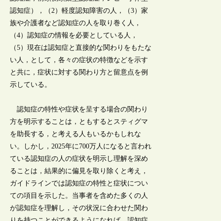
認知症），（2）軽度認知障害の人，（3）家
族や介護者など認知症の人を取り巻く人，
（4）認知症の情報を必要としている人，
（5）現在は認知症と直接的な関わりをもたな
い人，として，各々の症状の特徴などを示す
と共に，症状に対する関わり方と留意点を例
示している。
認知症の特性や症状を呈する場合の関わり
方を明示することは，ともするとスティグマ
を助長する，と考える人もいるかもしれな
い。しかし，2025年に700万人になると言われ
ている認知症の人の症状を明示し理解を深め
ることは，結果的に偏見を取り除くと考え，
ガイドラインでは認知症の特性と症状につい
ての項目を示した。当事者を含めた多くの人
が認知症を理解し，その状況に合わせた関わ
りを持つことができるようになれば，認知症