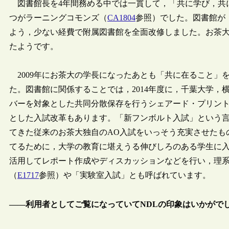
図書館長を4年間務める中では一貫して，「共に学び，共に
つがラーニングコモンズ（
CA1804
参照）でした。図書館が
よう，少ない経費で附属図書館を全面改修しました。お茶
たようです。
2009年にお茶大の学長になったあとも「共に在ること」
た。図書館に関係することでは，2014年度に，千葉大学
バーを対象とした共同分散保存を行うシェアード・プリン
とした入試改革もあります。「新フンボルト入試」という
てきた従来のお茶大独自のAO入試をいっそう充実させたも
てるために，大学の教育に堪えうる伸びしろのある学生に
活用してレポート作成やディスカッションなどを行い，理
（
E1717
参照）や「実験室入試」とも呼ばれています。
――利用者としてご覧になっていてNDLの印象はいかがで