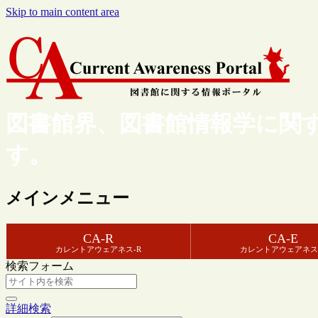
Skip to main content area
図書館界、図書館情報学に関
す。
メインメニュー
CA-R
CA-E
カレントアウェアネス-R
カレントアウェアネス
検索フォーム
詳細検索