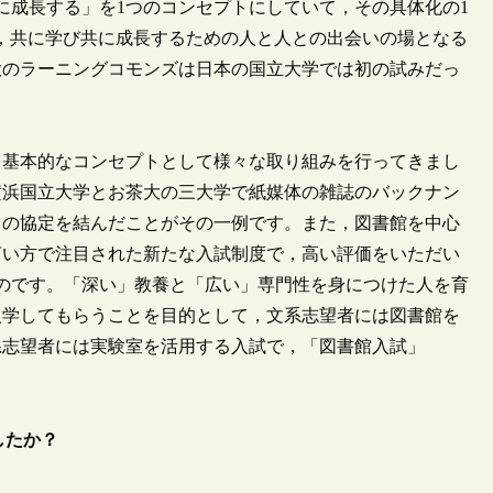
成長する」を1つのコンセプトにしていて，その具体化の1
，共に学び共に成長するための人と人との出会いの場となる
大のラーニングコモンズは日本の国立大学では初の試みだっ
を基本的なコンセプトとして様々な取り組みを行ってきまし
，横浜国立大学とお茶大の三大学で紙媒体の雑誌のバックナン
トの協定を結んだことがその一例です。また，図書館を中心
言い方で注目された新たな入試制度で，高い評価をいただい
のです。「深い」教養と「広い」専門性を身につけた人を育
入学してもらうことを目的として，文系志望者には図書館を
系志望者には実験室を活用する入試で，「図書館入試」
したか？