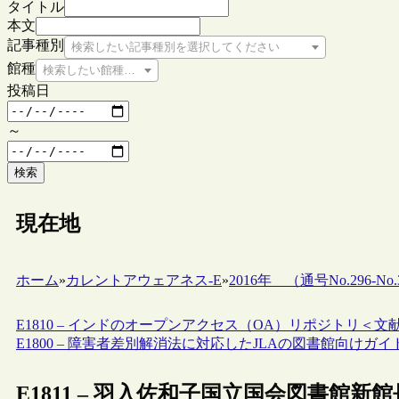
タイトル
本文
記事種別
検索したい記事種別を選択してください
館種
検索したい館種を選択してください
投稿日
～
検索
現在地
ホーム
»
カレントアウェアネス-E
»
2016年 （通号No.296-No.3
E1810 – インドのオープンアクセス（OA）リポジトリ＜文
E1800 – 障害者差別解消法に対応したJLAの図書館向けガ
E1811 – 羽入佐和子国立国会図書館