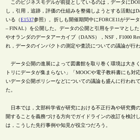
このビジネスモデルが前提としているのは，データにDOI
し，引用，追跡，評価の仕組みを整備しようとする活動はData
いる（
E1537
参照）。折しも開催期間中にFORCE11がデータ引用原則の最終版（J
– FINAL）を公開した。データの公開と引用をテーマとし
やオランダのデータアーカイブ（DANS），NSF，F1000 Resea
れ，データのインパクトの測定や査読についての議論が行
データ公開の進展によって図書館を取り巻く環境は大きく
トリにデータが集まらない」「MOOCや電子教科書にも対応
いデータ公開ポリシーなどについての議論も盛んに行われ
た。
日本では，文部科学省が研究における不正行為や研究費の
開することを義務づける方向でガイドラインの改訂を検討
は，こうした先行事例や知見が役立つだろう。