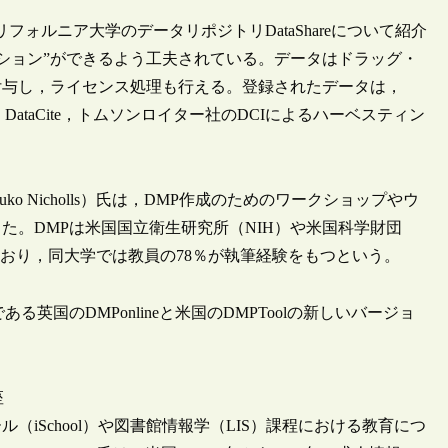
カリフォルニア大学のデータリポジトリDataShareについて紹介
ュレーション”ができるよう工夫されている。データはドラッグ・
付与し，ライセンス処理も行える。登録されたデータは，
mo，DataCite，トムソンロイター社のDCIによるハーベスティン
uko Nicholls）氏は，DMP作成のためのワークショップやウ
た。DMPは米国国立衛生研究所（NIH）や米国科学財団
ており，同大学では教員の78％が執筆経験をもつという。
国のDMPonlineと米国のDMPToolの新しいバージョ
座
School）や図書館情報学（LIS）課程における教育につ