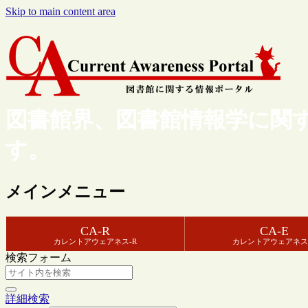
Skip to main content area
図書館界、図書館情報学に関
す。
メインメニュー
CA-R
CA-E
カレントアウェアネス-R
カレントアウェアネス
検索フォーム
詳細検索