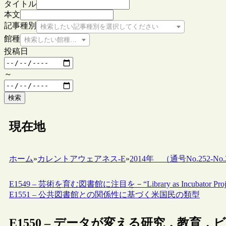
タイトル
本文
記事種別
検索したい記事種別を選択してください
館種
検索したい館種を選択してください
投稿日
～
検索
現在地
ホーム
»
カレントアウェアネス-E
»
2014年 （通号No.252-No.2
E1549 – 芸術を育む図書館に注目を－“Library as Incubator Proje
E1551 – 公共図書館との関係性に基づく米国民の類型
E1550 – データが変える研究，教育，