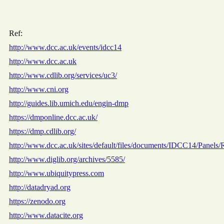
Ref:
http://www.dcc.ac.uk/events/idcc14
http://www.dcc.ac.uk
http://www.cdlib.org/services/uc3/
http://www.cni.org
http://guides.lib.umich.edu/engin-dmp
https://dmponline.dcc.ac.uk/
https://dmp.cdlib.org/
http://www.dcc.ac.uk/sites/default/files/documents/IDCC14/Panels
http://www.diglib.org/archives/5585/
http://www.ubiquitypress.com
http://datadryad.org
https://zenodo.org
http://www.datacite.org