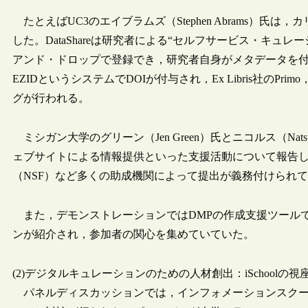
たとえばUC3のエイブラムズ（Stephen Abrams）氏は，
した。DataShareは研究者による“セルフサービス・キ
アンド・ドロップで登録でき，研究者自身がメタデータを
EZIDというシステムでDOIが付与され，Ex Libris社のPri
グが行われる。
ミシガン大学のグリーン（Jen Green）氏とニコルス（Nats
ェブサイトによる情報提供といった支援活動について報告し
（NSF）など多くの助成機関によって提出が義務付けられ
また，デモンストレーションではDMPの作成支援ツールである英
ンが紹介され，参加者の関心を集めていていた。
(2)デジタルキュレーションのための人材創出：iSchoolの視
パネルディスカッションでは，インフォメーションスクール（i