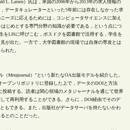
. Larsen）氏は，米国の2006年から2013年の求人情報の
ard），データキュレーターといった5年前には存在しなかった求
のニーズに応えるためには，コンピュータサイエンスに加え
d Mathematics）をはじめとする専門分野の知識が必要である，という点につ
生をLISに呼びこむ，ポスドクを図書館で活用する，学生を
意見が出た。一方で，大学図書館の現場では自身の専攻とは
けられた。
ャーナル（Metajournal）”という新たなOA出版モデルを紹介した。
どのオープンリポジトリに登録した上で，データのDOIと方法
ナルに投稿する。読者は関心領域のメタジャーナルを通じて世界
して再利用することができる。さらに，DOI経由でそのデ
を追うこともできる。また，出版社がデータサーバを持たないかわ
いるとのことだった。