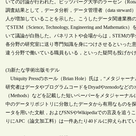
いての討論が行われた。ピッツバーグ大学のラーセン（Ronald L
調査結果として，データ分析，データ管理者（data stew
人が増加していることを示した。こうしたデータ関連業務
てSTEM（Science, Technology, Engineering an
いて議論が白熱した。パネリストや会場からは，STEMの学
各分野の研究室に送り専門知識を身につけさせるといった
違う分野で働いている職員もいる，といった疑問も投げか
(3)新たな学術出版モデル
Ubiquity Pressのホール（Brian Hole）氏は，“メタジ
研究者はデータやプログラムコードをDryadやzenodoな
（Methods）などを記載した短いペーパーをメタジャー
中のデータリポジトリに分散したデータから有用なものを探
ータを用いた文献，およびSNSやWikipediaでの言及
りにAPC（論文加工料）は一件あたり40ドルに抑えられて