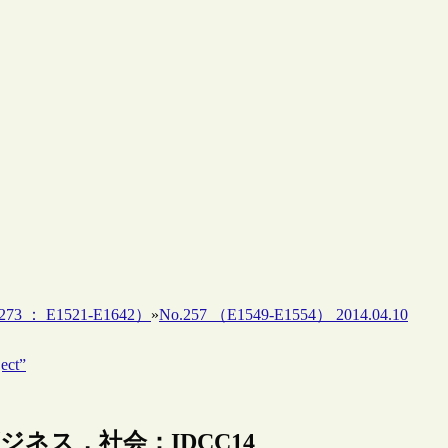
73 ： E1521-E1642）
»
No.257 （E1549-E1554） 2014.04.10
ct”
ビジネス，社会：IDCC14