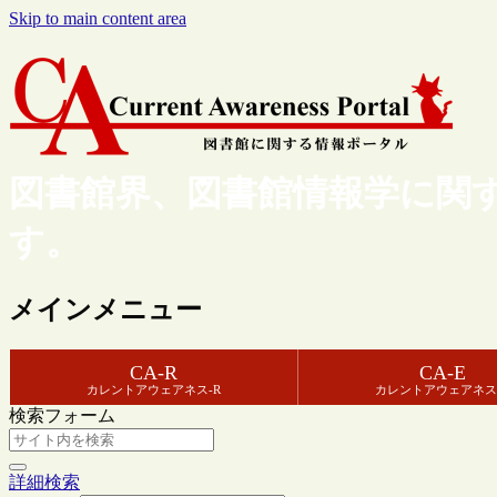
Skip to main content area
図書館界、図書館情報学に関
す。
メインメニュー
CA-R
CA-E
カレントアウェアネス-R
カレントアウェアネス
検索フォーム
詳細検索