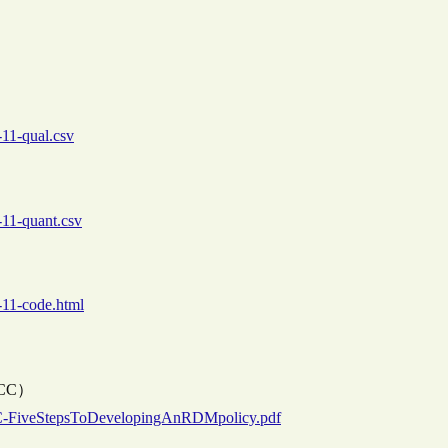
-11-qual.csv
-11-quant.csv
-11-code.html
（DCC）
s/DCC-FiveStepsToDevelopingAnRDMpolicy.pdf