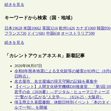
続きを見る
キーワードから検索（国・地域）
日本
19628
米国
10662
英国
3216
欧州
1426
カナダ
1069
韓国
950
フランス
720
ドイツ
681
中国
638
オーストラリア
599
続きを見る
「カレントアウェアネス-R」新着記事
2026年08月07日
令和8年熊本地震による文化財等の被害が83件に（8月
日時点）
名古屋市、名古屋城の現天守閣の記録を募集中
【イベント】人間文化研究機構DH推進室、「第5回 D
若手の会（2026夏）―デジタル・ヒューマニティーズ
で“繋がる×広がる”人文学―」（8/24-25・大阪府）
埼玉県立久喜図書館、休館日特別イベント「本のタイ
ルで一句!」を開催