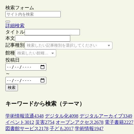
検索フォーム
詳細検索
タイトル
本文
記事種別
検索したい記事種別を選択してください
館種
検索したい館種を選択してください
投稿日
～
検索
キーワードから検索（テーマ）
学術情報流通
4348
デジタル化
4098
デジタルアーカイブ
3349
イベント
3012
災害
2754
オープンアクセス
2678
電子書籍
2227
図書館サービス
2178
子ども
2017
学術情報
1947