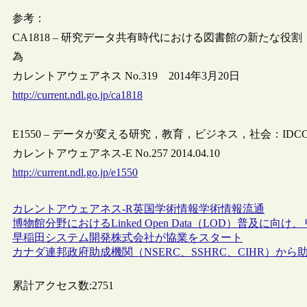
参考：
CA1818 – 研究データ共有時代における図書館の新たな役
為
カレントアウェアネス No.319 2014年3月20日
http://current.ndl.go.jp/ca1818
E1550 – データが変える研究，教育，ビジネス，社会：IDCC
カレントアウェアネス-E No.257 2014.04.10
http://current.ndl.go.jp/e1550
カレントアウェアネス-R
英国
学術情報
学術情報流通
博物館分野におけるLinked Open Data（LOD）普及
早稲田システム開発株式会社が協業をスタート
カナダ連邦政府助成機関（NSERC、SSHRC、CIHR）
累計アクセス数:
2751