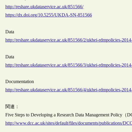
http://reshare.ukdataservice.ac.uk/851566/
https://dx.doi.org/10.5255/UKDA-SN-851566
Data
http://reshare.ukdataservice.ac.uk/851566/2/ukhei-rdmpolicies-2014
Data
http://reshare.ukdataservice.ac.uk/851566/3/ukhei-rdmpolicies-2014
Documentation
http://reshare.ukdataservice.ac.uk/851566/4/ukhei-rdmpolicies-2014
関連：
Five Steps to Developing a Research Data Management Policy
http://www.dcc.ac.uk/sites/default/files/documents/publication