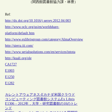
（関西館図書館協力課・林豊）
Ref:
http://dx.doi.org/10.1016/j.serrev.2012.04.003
http://www.oclc.org/us/en/worldshare-
platform/default.htm
http://www.exlibrisgroup.com/category/AlmaOverview
http://sierra.iii.com/
http://www.serialssolutions.com/en/services/intota
http://kuali.org/ole
CA1727
E1003
E1250
E1282
カレントアウェアネス-E
カナダ
米国
クラウド
コンピューティング
図書館システム
Ex Libris
E1306 – 2012年，大学・研究図書館の10のトレ
ンド