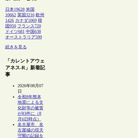
日本
19628
米国
10662
英国
3216
欧州
1426
カナダ
1069
韓
国
950
フランス
720
ドイツ
681
中国
638
オーストラリア
599
続きを見る
「カレントアウェ
アネス-R」新着記
事
2026年08月07
日
令和8年熊本
地震による文
化財等の被害
が83件に（8
月6日時点）
名古屋市、名
古屋城の現天
守閣の記録を