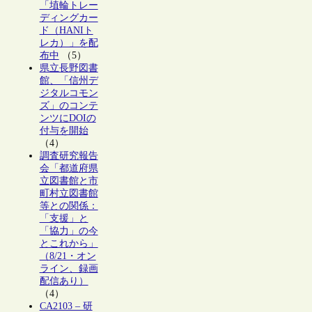
「埴輪トレー
ディングカー
ド（HANIト
レカ）」を配
布中
（5）
県立長野図書
館、「信州デ
ジタルコモン
ズ」のコンテ
ンツにDOIの
付与を開始
（4）
調査研究報告
会「都道府県
立図書館と市
町村立図書館
等との関係：
「支援」と
「協力」の今
とこれから」
（8/21・オン
ライン、録画
配信あり）
（4）
CA2103 – 研