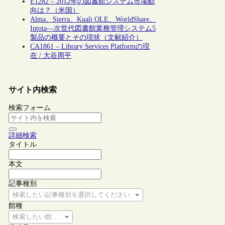
E1282 – 2012年の図書館システム市場動
向は？（米国）
Alma、Sierra、Kuali OLE、WorldShare、
Intota―次世代図書館業務管理システム5
製品の概要とその現状（文献紹介）
CA1861 – Library Services Platformの現
在 / 大谷周平
サイト内検索
検索フォーム
詳細検索
タイトル
本文
記事種別
検索したい記事種別を選択してください
館種
検索したい館種を選択してください