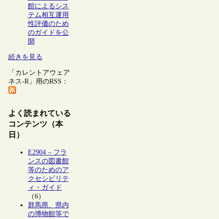
館によるシス
テム相互運用
性評価のため
のガイドを公
開
続きを見る
「カレントアウェア
ネス-R」用のRSS：
よく読まれている
コンテンツ（本
日）
E2904 – フラ
ンスの図書館
等のためのア
クセシビリテ
ィ・ガイド
（6）
群馬県、県内
の博物館等で