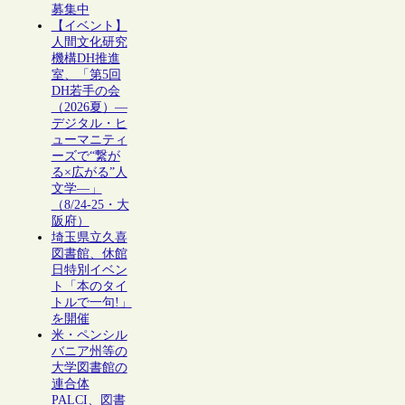
募集中
【イベント】
人間文化研究
機構DH推進
室、「第5回
DH若手の会
（2026夏）―
デジタル・ヒ
ューマニティ
ーズで“繋が
る×広がる”人
文学―」
（8/24-25・大
阪府）
埼玉県立久喜
図書館、休館
日特別イベン
ト「本のタイ
トルで一句!」
を開催
米・ペンシル
バニア州等の
大学図書館の
連合体
PALCI、図書