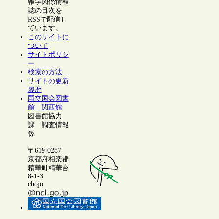
報学関係情報
誌の目次を
RSSで配信し
ています。
このサイトに
ついて
サイトポリシ
ー
検索の方法
サイトの更新
履歴
国立国会図書
館 関西館
図書館協力
課 調査情報
係
〒619-0287
京都府相楽郡
精華町精華台
8-1-3
chojo