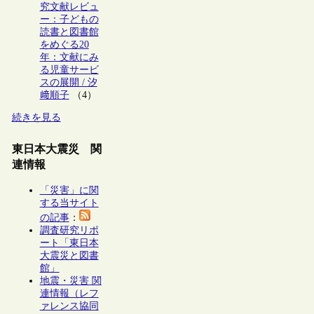
究文献レビュ
ー：子どもの
読書と図書館
をめぐる20
年：文献にみ
る児童サービ
スの展開 / 汐
﨑順子
（4）
続きを見る
東日本大震災 関
連情報
「災害」に関
する当サイト
の記事
：
調査研究リポ
ート「東日本
大震災と図書
館」
地震・災害 関
連情報（レフ
ァレンス協同