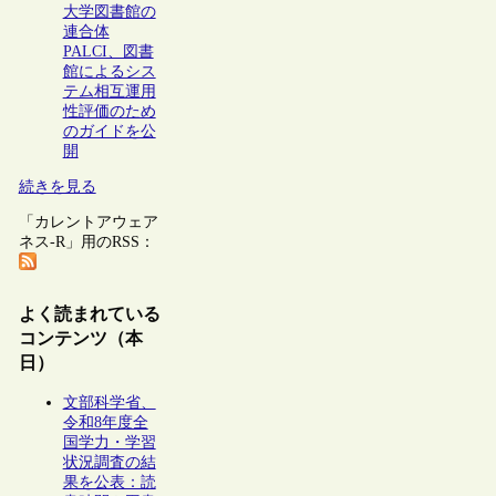
大学図書館の
連合体
PALCI、図書
館によるシス
テム相互運用
性評価のため
のガイドを公
開
続きを見る
「カレントアウェア
ネス-R」用のRSS：
よく読まれている
コンテンツ（本
日）
文部科学省、
令和8年度全
国学力・学習
状況調査の結
果を公表：読