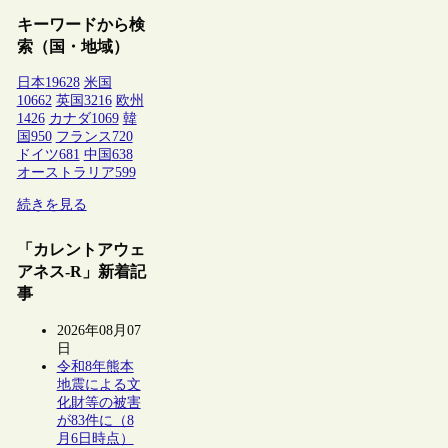
キーワードから検
索（国・地域）
日本
19628
米国
10662
英国
3216
欧州
1426
カナダ
1069
韓
国
950
フランス
720
ドイツ
681
中国
638
オーストラリア
599
続きを見る
「カレントアウェ
アネス-R」新着記
事
2026年08月07
日
令和8年熊本
地震による文
化財等の被害
が83件に（8
月6日時点）