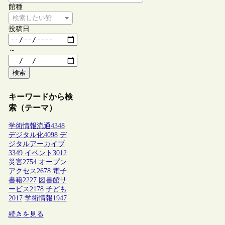
館種
検索したい館種を選択してください
投稿日
～
検索
キーワードから検
索（テーマ）
学術情報流通
4348
デジタル化
4098
デ
ジタルアーカイブ
3349
イベント
3012
災害
2754
オープン
アクセス
2678
電子
書籍
2227
図書館サ
ービス
2178
子ども
2017
学術情報
1947
続きを見る