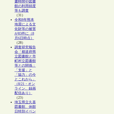
書時間や図書
館の利用頻度
等も調査
（31）
令和8年熊本
地震による文
化財等の被害
が83件に（8
月6日時点）
（28）
調査研究報告
会「都道府県
立図書館と市
町村立図書館
等との関係：
「支援」と
「協力」の今
とこれから」
（8/21・オン
ライン、録画
配信あり）
（23）
埼玉県立久喜
図書館、休館
日特別イベン