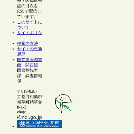
報学関係情報
誌の目次を
RSSで配信し
ています。
このサイトに
ついて
サイトポリシ
ー
検索の方法
サイトの更新
履歴
国立国会図書
館 関西館
図書館協力
課 調査情報
係
〒619-0287
京都府相楽郡
精華町精華台
8-1-3
chojo