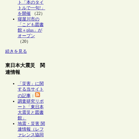
ト「本のタイ
トルで一句!」
を開催
（22）
寝屋川市の
「こども図書
館＋plus」が
オープン
（20）
続きを見る
東日本大震災 関
連情報
「災害」に関
する当サイト
の記事
：
調査研究リポ
ート「東日本
大震災と図書
館」
地震・災害 関
連情報（レフ
ァレンス協同