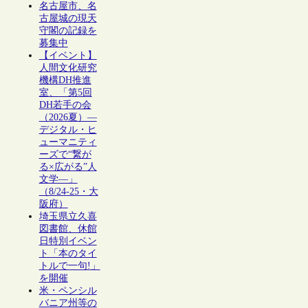
名古屋市、名
古屋城の現天
守閣の記録を
募集中
【イベント】
人間文化研究
機構DH推進
室、「第5回
DH若手の会
（2026夏）―
デジタル・ヒ
ューマニティ
ーズで“繋が
る×広がる”人
文学―」
（8/24-25・大
阪府）
埼玉県立久喜
図書館、休館
日特別イベン
ト「本のタイ
トルで一句!」
を開催
米・ペンシル
バニア州等の