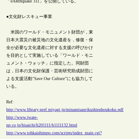
「eARthquake 311」を公開している。
●文化財レスキュー事業
米国のワールド・モニュメント財団が，東
日本大震災の被災地の文化遺産を，修復・保
全が必要な文化遺産に対する支援の呼びかけ
を目的として実施している「ワールド・モニ
ュメント・ウォッチ」に指定した。同財団
は，日本の文化財保護・芸術研究助成財団に
よる支援活動“Save Our Culture”にも協力して
いる。
Ref:
http://www.library.pref.miyagi.jp/minamisanrikushienhoukoku.pdf
http://www.iwate-
np.co.jp/hisaichi/h201111/h1111132.html
http://www.tohkaishimpo.com/scripts/index_main.cgi?