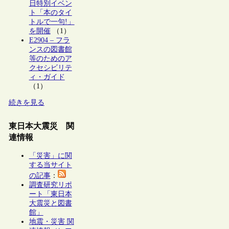
日特別イベン
ト「本のタイ
トルで一句!」
を開催
（1）
E2904 – フラ
ンスの図書館
等のためのア
クセシビリテ
ィ・ガイド
（1）
続きを見る
東日本大震災 関
連情報
「災害」に関
する当サイト
の記事
：
調査研究リポ
ート「東日本
大震災と図書
館」
地震・災害 関