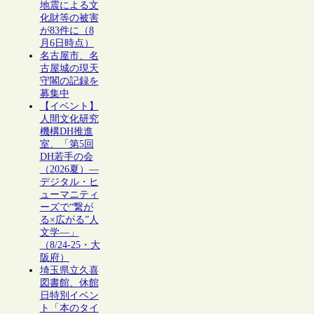
地震による文
化財等の被害
が83件に（8
月6日時点）
名古屋市、名
古屋城の現天
守閣の記録を
募集中
【イベント】
人間文化研究
機構DH推進
室、「第5回
DH若手の会
（2026夏）―
デジタル・ヒ
ューマニティ
ーズで“繋が
る×広がる”人
文学―」
（8/24-25・大
阪府）
埼玉県立久喜
図書館、休館
日特別イベン
ト「本のタイ