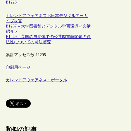
E1228
カレントアウェアネス-E
日本
デジタルアーカ
イブ
災害
E1257 – 大学図書館とデジタル学習環境＜文献
紹介＞
E1249 – 英国の自治体での公共図書館閉鎖の適
法性についての司法審査
累計アクセス数:
11295
印刷用ページ
カレントアウェアネス・ポータル
類似の記事