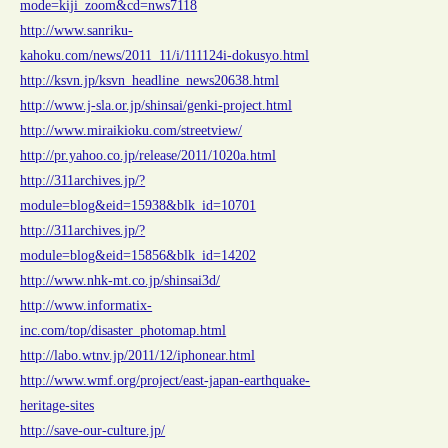
mode=kiji_zoom&cd=nws7118
http://www.sanriku-
kahoku.com/news/2011_11/i/111124i-dokusyo.html
http://ksvn.jp/ksvn_headline_news20638.html
http://www.j-sla.or.jp/shinsai/genki-project.html
http://www.miraikioku.com/streetview/
http://pr.yahoo.co.jp/release/2011/1020a.html
http://311archives.jp/?
module=blog&eid=15938&blk_id=10701
http://311archives.jp/?
module=blog&eid=15856&blk_id=14202
http://www.nhk-mt.co.jp/shinsai3d/
http://www.informatix-
inc.com/top/disaster_photomap.html
http://labo.wtnv.jp/2011/12/iphonear.html
http://www.wmf.org/project/east-japan-earthquake-
heritage-sites
http://save-our-culture.jp/