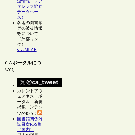
連情報（レフ
ァレンス協同
データベー
ス）
各地の図書館
等の被災情報
等について
（外部リン
ク）
saveMLAK
CAポータルにつ
いて
カレントアウ
ェアネス・ポ
ータル 新規
掲載コンテン
ツのRSS：
図書館関係雑
誌目次RSS集
（国内）