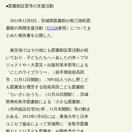
●図書館設置等の支援活動
2011年12月6日，宮城県図書館が南三陸町図
書館の再開支援活動（
E1228
参照）についてま
とめた報告書を公開した。
被災地ではその他にも図書館設置活動が続
いており，子どもたちへ＜あしたの本＞プロ
ジェクトや＜大震災＞出版対策本部等による
「にじのライブラリー」（岩手県陸前高田
市，11月12日開館），NPO法人うれし野こど
も図書室が運営する陸前高田こども図書館
「ちいさいおうち」（11月26日開館），宮城
県東松島市図書館による「小さな図書館」
（市内仮設住宅9か所，11月末開館）等の動き
がある。2012年1月6日には，東海大学と日本
ユニセフ協会によって宮城県に「名取市図書
館どんぐり子ども図書室」が開所予定であ