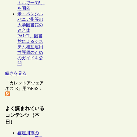
トルで一句!」
を開催
米・ペンシル
バニア州等の
大学図書館の
連合体
PALCI、図書
館によるシス
テム相互運用
性評価のため
のガイドを公
開
続きを見る
「カレントアウェア
ネス-R」用のRSS：
よく読まれている
コンテンツ（本
日）
寝屋川市の