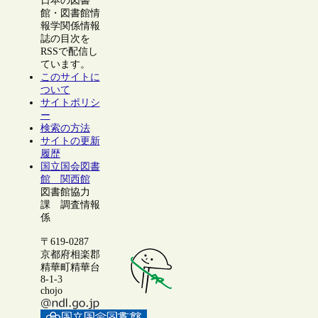
日本の図書
館・図書館情
報学関係情報
誌の目次を
RSSで配信し
ています。
このサイトに
ついて
サイトポリシ
ー
検索の方法
サイトの更新
履歴
国立国会図書
館 関西館
図書館協力
課 調査情報
係
〒619-0287
京都府相楽郡
精華町精華台
8-1-3
chojo