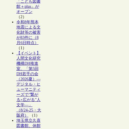
「こども図書
館＋plus」が
オープン
（2）
令和8年熊本
地震による文
化財等の被害
が83件に（8
月6日時点）
（1）
【イベント】
人間文化研究
機構DH推進
室、「第5回
DH若手の会
（2026夏）―
デジタル・ヒ
ューマニティ
ーズで“繋が
る×広がる”人
文学―」
（8/24-25・大
阪府）
（1）
埼玉県立久喜
図書館、休館