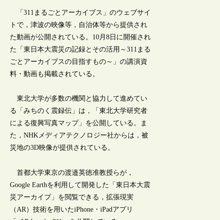
「311まるごとアーカイブス」のウェブサイ
トで，津波の映像等，自治体等から提供され
た動画が公開されている。10月8日に開催され
た「東日本大震災の記録とその活用～311まる
ごとアーカイブスの目指すもの～」の講演資
料・動画も掲載されている。
東北大学が多数の機関と協力して進めてい
る「みちのく震録伝」は，「東北大学研究者
による復興写真マップ」を公開している。ま
た，NHKメディアテクノロジー社からは，被
災地の3D映像が提供されている。
首都大学東京の渡邉英徳准教授らが，
Google Earthを利用して開発した「東日本大震
災アーカイブ」を閲覧できる，拡張現実
（AR）技術を用いたiPhone・iPadアプリ