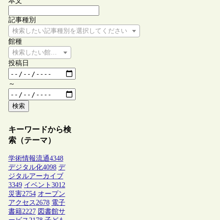
本文
記事種別
検索したい記事種別を選択してください
館種
検索したい館種を選択してください
投稿日
～
検索
キーワードから検
索（テーマ）
学術情報流通
4348
デジタル化
4098
デ
ジタルアーカイブ
3349
イベント
3012
災害
2754
オープン
アクセス
2678
電子
書籍
2227
図書館サ