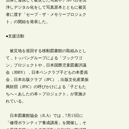
治体と連携して被災した写真やアルバムを洗
浄しデジタル化をして写真原本とともに被災
者に渡す「セーブ・ザ・メモリープロジェク
ト」の開始を発表した。
●支援活動
被災地を巡回する移動図書館の取組みとし
て，トッパングループによる「ブックワゴ
ン」プロジェクトや，日本国際児童図書評議
会（JBBY），日本ペンクラブ子どもの本委員
会，日本出版クラブ（JPC），出版文化産業振
興財団（JPIC）の呼びかけによる「子どもた
ちへ＜あしたの本＞プロジェクト」が実施さ
れている。
日本図書館協会（JLA）では，7月13日に
「修理ボランティア養成講座」を開催し，そ