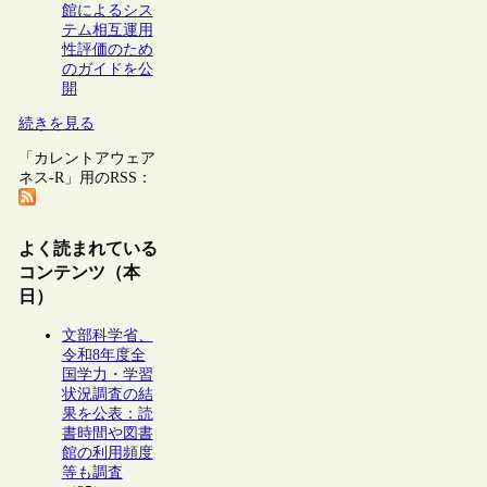
館によるシス
テム相互運用
性評価のため
のガイドを公
開
続きを見る
「カレントアウェア
ネス-R」用のRSS：
よく読まれている
コンテンツ（本
日）
文部科学省、
令和8年度全
国学力・学習
状況調査の結
果を公表：読
書時間や図書
館の利用頻度
等も調査