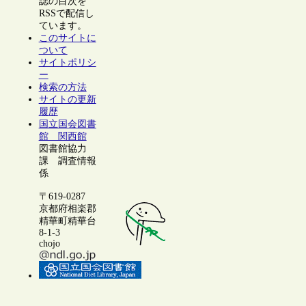
誌の目次を
RSSで配信し
ています。
このサイトに
ついて
サイトポリシ
ー
検索の方法
サイトの更新
履歴
国立国会図書
館 関西館
図書館協力
課 調査情報
係
〒619-0287
京都府相楽郡
精華町精華台
8-1-3
chojo