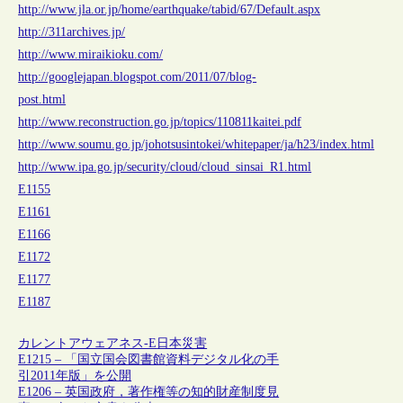
http://www.jla.or.jp/home/earthquake/tabid/67/Default.aspx
http://311archives.jp/
http://www.miraikioku.com/
http://googlejapan.blogspot.com/2011/07/blog-
post.html
http://www.reconstruction.go.jp/topics/110811kaitei.pdf
http://www.soumu.go.jp/johotsusintokei/whitepaper/ja/h23/index.html
http://www.ipa.go.jp/security/cloud/cloud_sinsai_R1.html
E1155
E1161
E1166
E1172
E1177
E1187
カレントアウェアネス-E
日本
災害
E1215 – 「国立国会図書館資料デジタル化の手
引2011年版」を公開
E1206 – 英国政府，著作権等の知的財産制度見