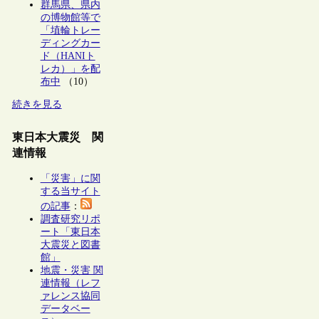
群馬県、県内
の博物館等で
「埴輪トレー
ディングカー
ド（HANIト
レカ）」を配
布中
（10）
続きを見る
東日本大震災 関
連情報
「災害」に関
する当サイト
の記事
：
調査研究リポ
ート「東日本
大震災と図書
館」
地震・災害 関
連情報（レフ
ァレンス協同
データベー