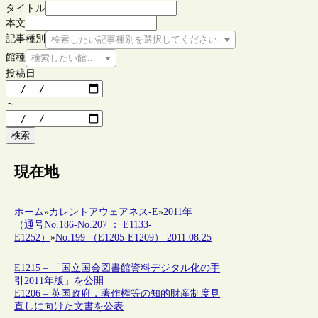
タイトル
本文
記事種別
検索したい記事種別を選択してください
館種
検索したい館種を選択してください
投稿日
～
検索
現在地
ホーム
»
カレントアウェアネス-E
»
2011年
（通号No.186-No.207 ： E1133-
E1252）
»
No.199 （E1205-E1209） 2011.08.25
E1215 – 「国立国会図書館資料デジタル化の手
引2011年版」を公開
E1206 – 英国政府，著作権等の知的財産制度見
直しに向けた文書を公表