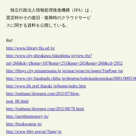
独立行政法人情報処理推進機構（IPA）は，
震災時やその復旧・復興時のクラウドサービ
スに関する資料を公開している。
Ref:
http://www.library.fks.ed.jp/
http://www.city.shirakawa.fukushima.jp/view.rbz?
nd=266&ik=1&pnp=107&pnp=251&pnp=265&pnp=266&cd=2952
http://libsys.city.minamisoma.lg.jp/opac/wopc/pc/pages/TopPage.jsp
http://www.city.funabashi.chiba.jp/shisetsu/toshokankominkan/0001/0005/0
http://www.lib.pref.ibaraki.jp/home/index.htm
http://toubunq.blogspot.com/2011/07/blog-
post_06.html
http://toubunq.blogspot.com/2011/08/78.html
http://savethememory.jp/
http://bookwagon.jp/
http://www.jbby.org/ae/?lang=ja