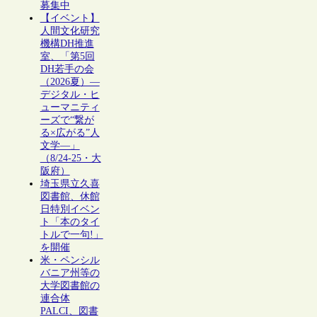
募集中
【イベント】
人間文化研究
機構DH推進
室、「第5回
DH若手の会
（2026夏）―
デジタル・ヒ
ューマニティ
ーズで“繋が
る×広がる”人
文学―」
（8/24-25・大
阪府）
埼玉県立久喜
図書館、休館
日特別イベン
ト「本のタイ
トルで一句!」
を開催
米・ペンシル
バニア州等の
大学図書館の
連合体
PALCI、図書