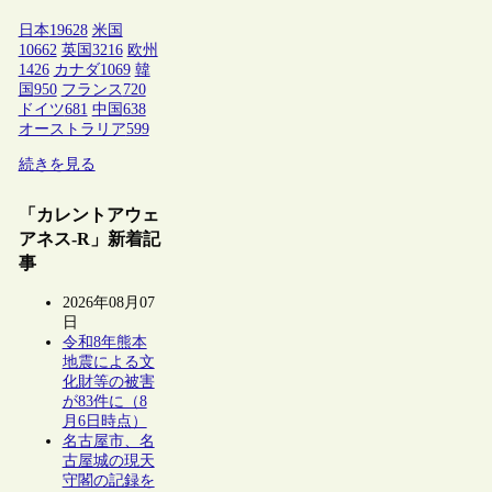
日本
19628
米国
10662
英国
3216
欧州
1426
カナダ
1069
韓
国
950
フランス
720
ドイツ
681
中国
638
オーストラリア
599
続きを見る
「カレントアウェ
アネス-R」新着記
事
2026年08月07
日
令和8年熊本
地震による文
化財等の被害
が83件に（8
月6日時点）
名古屋市、名
古屋城の現天
守閣の記録を