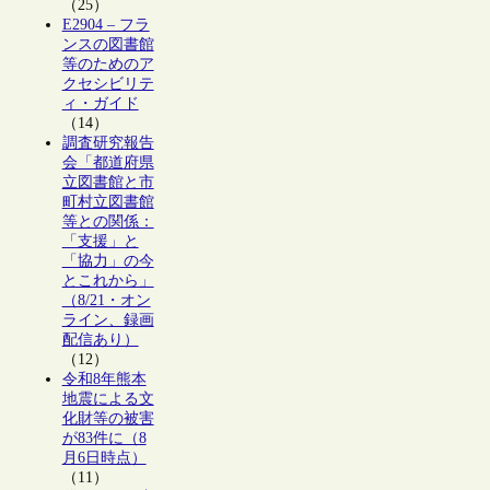
（25）
E2904 – フラ
ンスの図書館
等のためのア
クセシビリテ
ィ・ガイド
（14）
調査研究報告
会「都道府県
立図書館と市
町村立図書館
等との関係：
「支援」と
「協力」の今
とこれから」
（8/21・オン
ライン、録画
配信あり）
（12）
令和8年熊本
地震による文
化財等の被害
が83件に（8
月6日時点）
（11）