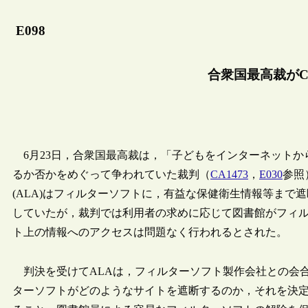
E098
合衆国最高裁がC
6月23日，合衆国最高裁は，「子どもをインターネットから
るか否かをめぐって争われていた裁判（
CA1473
，
E030
参照
(ALA)はフィルターソフトに，有益な保健衛生情報等まで
していたが，裁判では利用者の求めに応じて図書館がフィ
ト上の情報へのアクセスは問題なく行われるとされた。
判決を受けてALAは，フィルターソフト製作会社との会合
ターソフトがどのようなサイトを遮断するのか，それを決