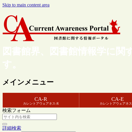
Skip to main content area
図書館界、図書館情報学に関
す。
メインメニュー
CA-R
CA-E
カレントアウェアネス-R
カレントアウェアネス
検索フォーム
詳細検索