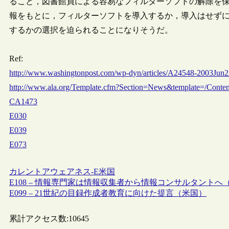
ること，図書館員による容易なフィルターソフトの解除を
報をもとに，フィルターソフトを導入するか，導入はせずにE-
するかの選択を迫られることになりそうだ。
Ref:
http://www.washingtonpost.com/wp-dyn/articles/A24548-2003Jun23
http://www.ala.org/Template.cfm?Section=News&template=/Cont
CA1473
E030
E039
E073
カレントアウェアネス-E
米国
E108 – 情報専門家は情報収集者から情報コンサルタントへ
E099 – 21世紀の目録作成者教育に向けた提言（米国）
累計アクセス数:
10645