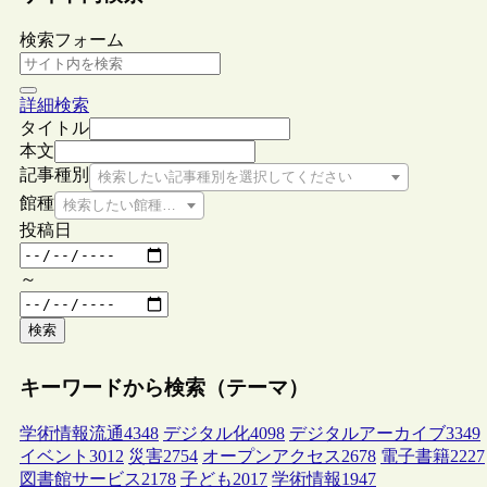
検索フォーム
詳細検索
タイトル
本文
記事種別
検索したい記事種別を選択してください
館種
検索したい館種を選択してください
投稿日
～
検索
キーワードから検索（テーマ）
学術情報流通
4348
デジタル化
4098
デジタルアーカイブ
3349
イベント
3012
災害
2754
オープンアクセス
2678
電子書籍
2227
図書館サービス
2178
子ども
2017
学術情報
1947