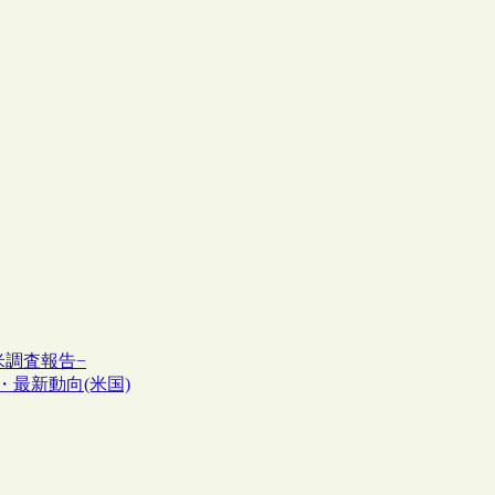
米調査報告−
・最新動向(米国)