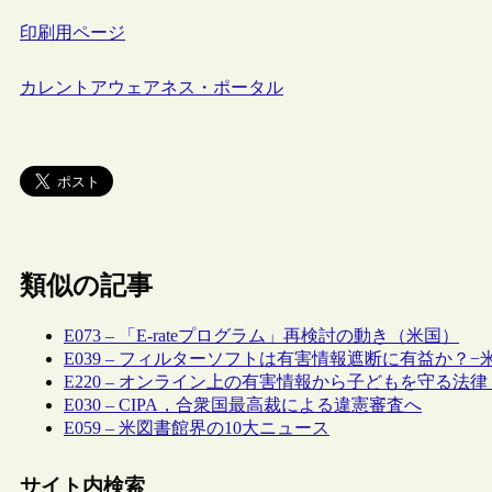
印刷用ページ
カレントアウェアネス・ポータル
類似の記事
E073 – 「E-rateプログラム」再検討の動き（米国）
E039 – フィルターソフトは有害情報遮断に有益か？−
E220 – オンライン上の有害情報から子どもを守る法律
E030 – CIPA，合衆国最高裁による違憲審査へ
E059 – 米図書館界の10大ニュース
サイト内検索