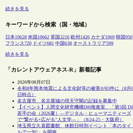
続きを見る
キーワードから検索（国・地域）
日本
19628
米国
10662
英国
3216
欧州
1426
カナダ
1069
韓国
950
フランス
720
ドイツ
681
中国
638
オーストラリア
599
続きを見る
「カレントアウェアネス-R」新着記事
2026年08月07日
令和8年熊本地震による文化財等の被害が83件に（8月
日時点）
名古屋市、名古屋城の現天守閣の記録を募集中
【イベント】人間文化研究機構DH推進室、「第5回 D
若手の会（2026夏）―デジタル・ヒューマニティーズ
で“繋がる×広がる”人文学―」（8/24-25・大阪府）
埼玉県立久喜図書館、休館日特別イベント「本のタイ
ルで一句!」を開催