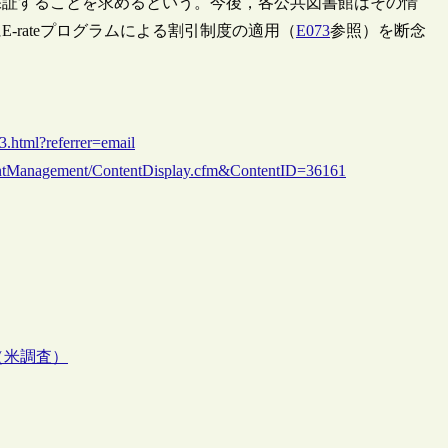
保証することを求めるという。今後，各公共図書館はその情
rateプログラムによる割引制度の適用（
E073
参照）を断念
.html?referrer=email
entManagement/ContentDisplay.cfm&ContentID=36161
（米調査）