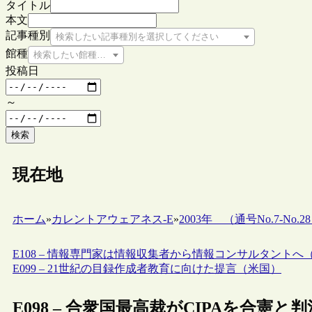
タイトル
本文
記事種別
検索したい記事種別を選択してください
館種
検索したい館種を選択してください
投稿日
～
検索
現在地
ホーム
»
カレントアウェアネス-E
»
2003年 （通号No.7-No.28
E108 – 情報専門家は情報収集者から情報コンサルタントへ
E099 – 21世紀の目録作成者教育に向けた提言（米国）
E098 – 合衆国最高裁がCIPAを合憲と判