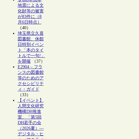
地震による文
化財等の被害
が83件に（8
月6日時点）
（40）
埼玉県立久喜
図書館、休館
日特別イベン
ト「本のタイ
トルで一句!」
を開催
（37）
E2904 – フラ
ンスの図書館
等のためのア
クセシビリテ
ィ・ガイド
（33）
【イベント】
人間文化研究
機構DH推進
室、「第5回
DH若手の会
（2026夏）―
デジタル・ヒ