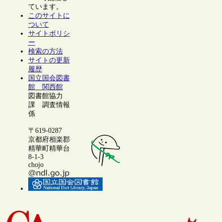
ています。
このサイトに
ついて
サイトポリシ
ー
検索の方法
サイトの更新
履歴
国立国会図書
館 関西館
図書館協力
課 調査情報
係
〒619-0287
京都府相楽郡
精華町精華台
8-1-3
chojo