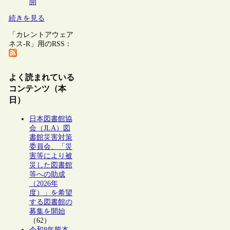
開
続きを見る
「カレントアウェア
ネス-R」用のRSS：
よく読まれている
コンテンツ（本
日）
日本図書館協
会（JLA）図
書館災害対策
委員会、「災
害等により被
災した図書館
等への助成
（2026年
度）」を希望
する図書館の
募集を開始
（62）
令和8年熊本