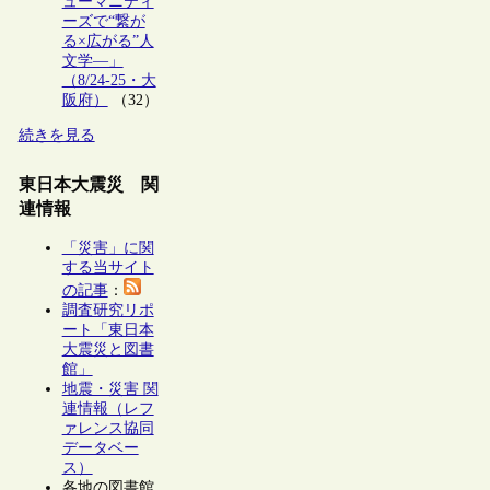
ューマニティ
ーズで“繋が
る×広がる”人
文学―」
（8/24-25・大
阪府）
（32）
続きを見る
東日本大震災 関
連情報
「災害」に関
する当サイト
の記事
：
調査研究リポ
ート「東日本
大震災と図書
館」
地震・災害 関
連情報（レフ
ァレンス協同
データベー
ス）
各地の図書館