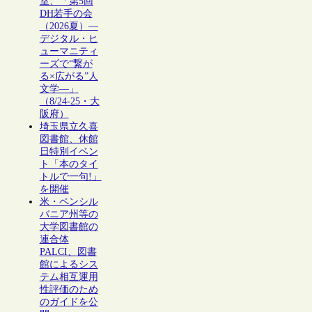
室、「第5回
DH若手の会
（2026夏）―
デジタル・ヒ
ューマニティ
ーズで“繋が
る×広がる”人
文学―」
（8/24-25・大
阪府）
埼玉県立久喜
図書館、休館
日特別イベン
ト「本のタイ
トルで一句!」
を開催
米・ペンシル
バニア州等の
大学図書館の
連合体
PALCI、図書
館によるシス
テム相互運用
性評価のため
のガイドを公