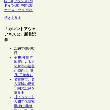
国
950
フランス
720
ドイツ
681
中国
638
オーストラリア
599
続きを見る
「カレントアウェ
アネス-R」新着記
事
2026年08月07
日
令和8年熊本
地震による文
化財等の被害
が83件に（8
月6日時点）
名古屋市、名
古屋城の現天
守閣の記録を
募集中
【イベント】
人間文化研究
機構DH推進