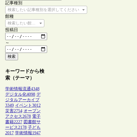
記事種別
検索したい記事種別を選択してください
館種
検索したい館種を選択してください
投稿日
～
検索
キーワードから検
索（テーマ）
学術情報流通
4348
デジタル化
4098
デ
ジタルアーカイブ
3349
イベント
3012
災害
2754
オープン
アクセス
2678
電子
書籍
2227
図書館サ
ービス
2178
子ども
2017
学術情報
1947