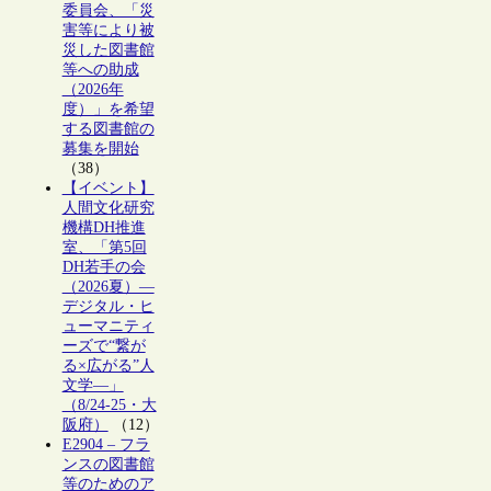
委員会、「災
害等により被
災した図書館
等への助成
（2026年
度）」を希望
する図書館の
募集を開始
（38）
【イベント】
人間文化研究
機構DH推進
室、「第5回
DH若手の会
（2026夏）―
デジタル・ヒ
ューマニティ
ーズで“繋が
る×広がる”人
文学―」
（8/24-25・大
阪府）
（12）
E2904 – フラ
ンスの図書館
等のためのア