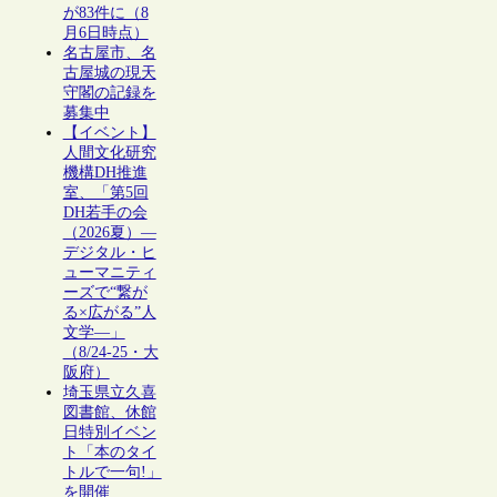
が83件に（8
月6日時点）
名古屋市、名
古屋城の現天
守閣の記録を
募集中
【イベント】
人間文化研究
機構DH推進
室、「第5回
DH若手の会
（2026夏）―
デジタル・ヒ
ューマニティ
ーズで“繋が
る×広がる”人
文学―」
（8/24-25・大
阪府）
埼玉県立久喜
図書館、休館
日特別イベン
ト「本のタイ
トルで一句!」
を開催