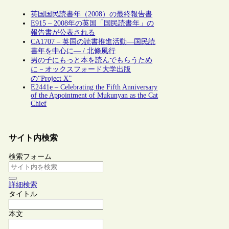
英国国民読書年（2008）の最終報告書
E915 – 2008年の英国「国民読書年」の
報告書が公表される
CA1707 – 英国の読書推進活動―国民読
書年を中心に― / 北條風行
男の子にもっと本を読んでもらうため
に－オックスフォード大学出版
の“Project X”
E2441e – Celebrating the Fifth Anniversary
of the Appointment of Mukunyan as the Cat
Chief
サイト内検索
検索フォーム
詳細検索
タイトル
本文