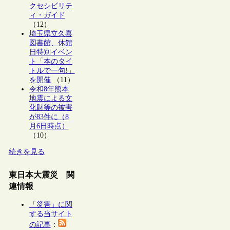
クセシビリテ
ィ・ガイド
（12）
埼玉県立久喜
図書館、休館
日特別イベン
ト「本のタイ
トルで一句!」
を開催
（11）
令和8年熊本
地震による文
化財等の被害
が83件に（8
月6日時点）
（10）
続きを見る
東日本大震災 関
連情報
「災害」に関
する当サイト
の記事
：