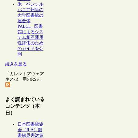
米・ペンシル
バニア州等の
大学図書館の
連合体
PALCI、図書
館によるシス
テム相互運用
性評価のため
のガイドを公
開
続きを見る
「カレントアウェア
ネス-R」用のRSS：
よく読まれている
コンテンツ（本
日）
日本図書館協
会（JLA）図
書館災害対策