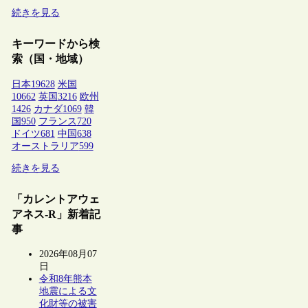
続きを見る
キーワードから検
索（国・地域）
日本
19628
米国
10662
英国
3216
欧州
1426
カナダ
1069
韓
国
950
フランス
720
ドイツ
681
中国
638
オーストラリア
599
続きを見る
「カレントアウェ
アネス-R」新着記
事
2026年08月07
日
令和8年熊本
地震による文
化財等の被害