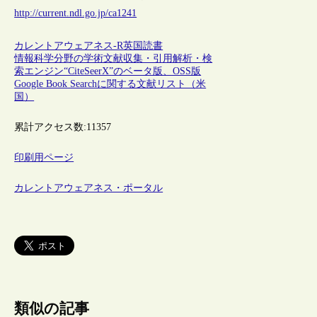
http://current.ndl.go.jp/ca1241
カレントアウェアネス-R
英国
読書
情報科学分野の学術文献収集・引用解析・検
索エンジン“CiteSeerX”のベータ版、OSS版
Google Book Searchに関する文献リスト（米
国）
累計アクセス数:
11357
印刷用ページ
カレントアウェアネス・ポータル
類似の記事