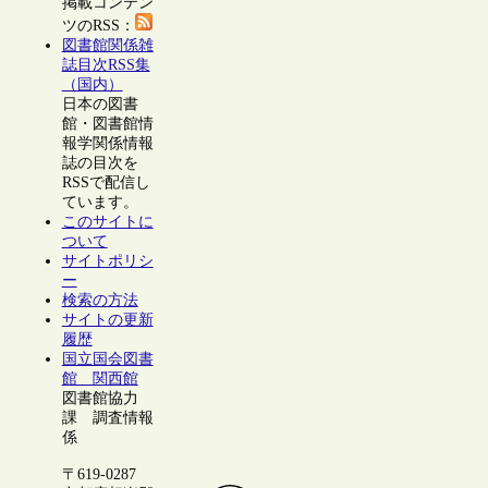
掲載コンテン
ツのRSS：
図書館関係雑
誌目次RSS集
（国内）
日本の図書
館・図書館情
報学関係情報
誌の目次を
RSSで配信し
ています。
このサイトに
ついて
サイトポリシ
ー
検索の方法
サイトの更新
履歴
国立国会図書
館 関西館
図書館協力
課 調査情報
係
〒619-0287