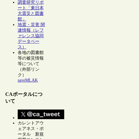
調査研究リポ
ート「東日本
大震災と図書
館」
地震・災害 関
連情報（レフ
ァレンス協同
データベー
ス）
各地の図書館
等の被災情報
等について
（外部リン
ク）
saveMLAK
CAポータルにつ
いて
カレントアウ
ェアネス・ポ
ータル 新規