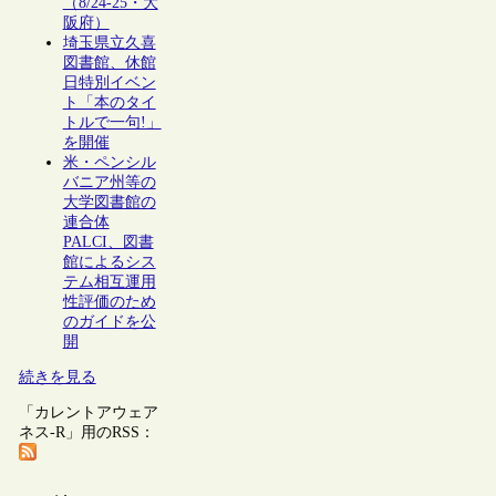
（8/24-25・大
阪府）
埼玉県立久喜
図書館、休館
日特別イベン
ト「本のタイ
トルで一句!」
を開催
米・ペンシル
バニア州等の
大学図書館の
連合体
PALCI、図書
館によるシス
テム相互運用
性評価のため
のガイドを公
開
続きを見る
「カレントアウェア
ネス-R」用のRSS：