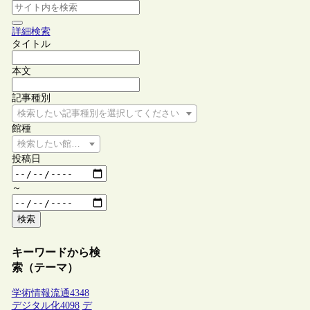
詳細検索
タイトル
本文
記事種別
検索したい記事種別を選択してください
館種
検索したい館種を選択してください
投稿日
～
検索
キーワードから検
索（テーマ）
学術情報流通
4348
デジタル化
4098
デ