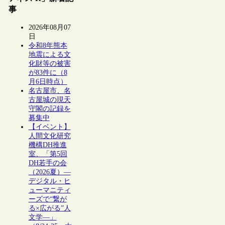
事
2026年08月07
日
令和8年熊本
地震による文
化財等の被害
が83件に（8
月6日時点）
名古屋市、名
古屋城の現天
守閣の記録を
募集中
【イベント】
人間文化研究
機構DH推進
室、「第5回
DH若手の会
（2026夏）―
デジタル・ヒ
ューマニティ
ーズで“繋が
る×広がる”人
文学―」