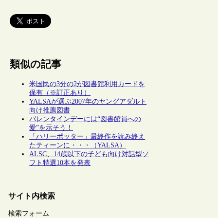
類似の記事
米国民の3分の2が図書館利用カードを
保有（※訂正あり）
YALSAが選ぶ2007年のヤングアダルト
向け推薦図書
バレンタインデーには“図書館員への
愛”を示そう！
「ハリーポッター」最終作を読み終え
たティーンに・・・（YALSA）
ALSC、14歳以下の子ども向け対話型ソ
フト特選10本を発表
サイト内検索
検索フォーム