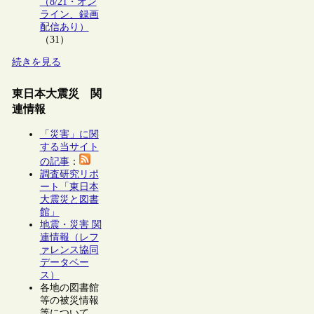
（8/21・オン
ライン、録画
配信あり）
（31）
続きを見る
東日本大震災 関
連情報
「災害」に関
する当サイト
の記事
：
調査研究リポ
ート「東日本
大震災と図書
館」
地震・災害 関
連情報（レフ
ァレンス協同
データベー
ス）
各地の図書館
等の被災情報
等について