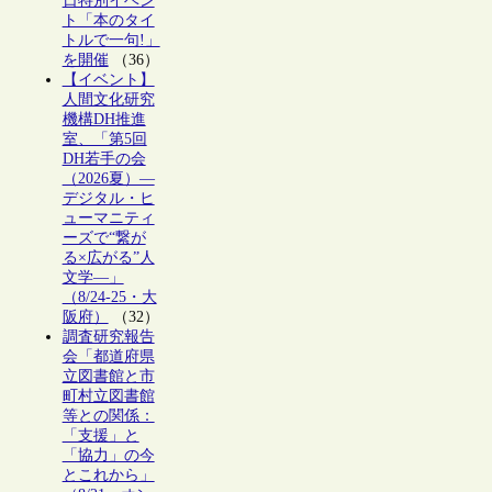
日特別イベン
ト「本のタイ
トルで一句!」
を開催
（36）
【イベント】
人間文化研究
機構DH推進
室、「第5回
DH若手の会
（2026夏）―
デジタル・ヒ
ューマニティ
ーズで“繋が
る×広がる”人
文学―」
（8/24-25・大
阪府）
（32）
調査研究報告
会「都道府県
立図書館と市
町村立図書館
等との関係：
「支援」と
「協力」の今
とこれから」