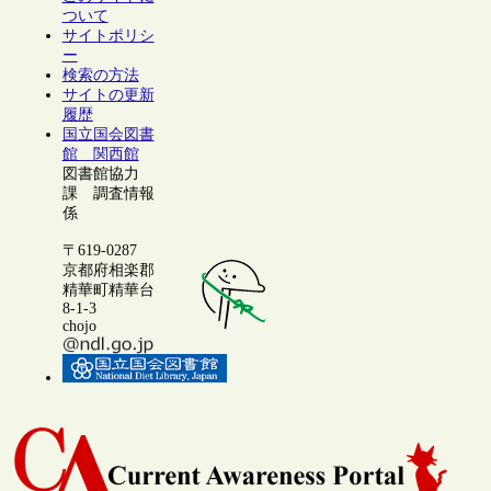
ついて
サイトポリシ
ー
検索の方法
サイトの更新
履歴
国立国会図書
館 関西館
図書館協力
課 調査情報
係
〒619-0287
京都府相楽郡
精華町精華台
8-1-3
chojo