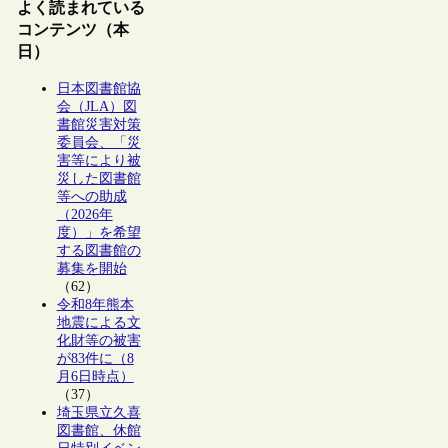
よく読まれている
コンテンツ（本
日）
日本図書館協
会（JLA）図
書館災害対策
委員会、「災
害等により被
災した図書館
等への助成
（2026年
度）」を希望
する図書館の
募集を開始
（62）
令和8年熊本
地震による文
化財等の被害
が83件に（8
月6日時点）
（37）
埼玉県立久喜
図書館、休館