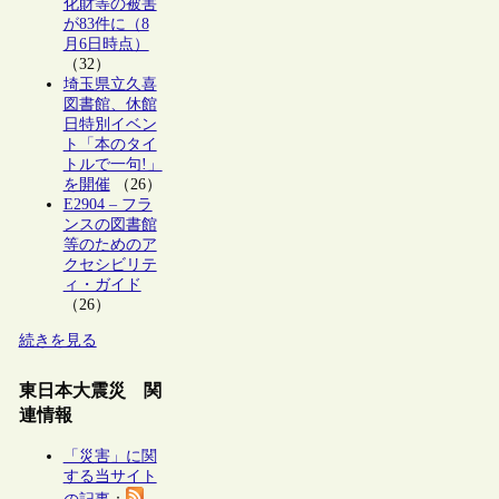
化財等の被害
が83件に（8
月6日時点）
（32）
埼玉県立久喜
図書館、休館
日特別イベン
ト「本のタイ
トルで一句!」
を開催
（26）
E2904 – フラ
ンスの図書館
等のためのア
クセシビリテ
ィ・ガイド
（26）
続きを見る
東日本大震災 関
連情報
「災害」に関
する当サイト