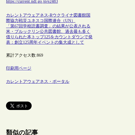
https://current.ndl.go.jp/e2483
カレントアウェアネス-R
ウクライナ
図書館
国
際協力
戦災
ユネスコ
国際連合（UN）
「第67回学校読書調査」の結果が公表される
米・ブルックリン公共図書館、過去最も多く
借りられた本トップ125をカウントダウンで発
表：創立125周年イベントの集大成として
累計アクセス数:
869
印刷用ページ
カレントアウェアネス・ポータル
類似の記事