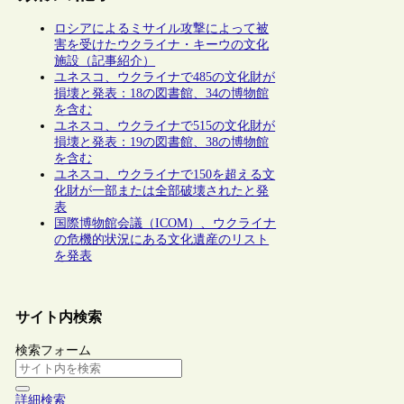
ロシアによるミサイル攻撃によって被
害を受けたウクライナ・キーウの文化
施設（記事紹介）
ユネスコ、ウクライナで485の文化財が
損壊と発表：18の図書館、34の博物館
を含む
ユネスコ、ウクライナで515の文化財が
損壊と発表：19の図書館、38の博物館
を含む
ユネスコ、ウクライナで150を超える文
化財が一部または全部破壊されたと発
表
国際博物館会議（ICOM）、ウクライナ
の危機的状況にある文化遺産のリスト
を発表
サイト内検索
検索フォーム
詳細検索