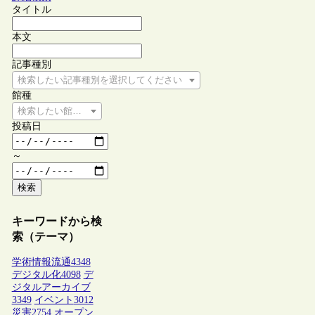
タイトル
本文
記事種別
検索したい記事種別を選択してください
館種
検索したい館種を選択してください
投稿日
～
検索
キーワードから検
索（テーマ）
学術情報流通
4348
デジタル化
4098
デ
ジタルアーカイブ
3349
イベント
3012
災害
2754
オープン