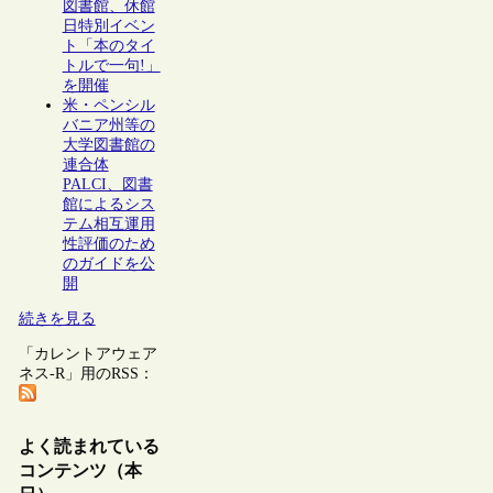
図書館、休館
日特別イベン
ト「本のタイ
トルで一句!」
を開催
米・ペンシル
バニア州等の
大学図書館の
連合体
PALCI、図書
館によるシス
テム相互運用
性評価のため
のガイドを公
開
続きを見る
「カレントアウェア
ネス-R」用のRSS：
よく読まれている
コンテンツ（本