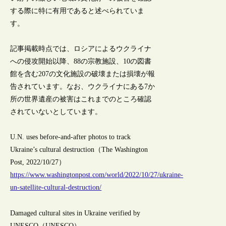
する際に特に有用であると述べられていま
す。
記事掲載時点では、ロシアによるウクライナ
への侵攻開始以降、88の宗教施設、10の図書
館を含む207の文化施設の破壊または損壊が報
告されています。なお、ウクライナにある7か
所の世界遺産の被害はこれまでのところ確認
されていないとしています。
U.N. uses before-and-after photos to track
Ukraine’s cultural destruction（The Washington
Post, 2022/10/27）
https://www.washingtonpost.com/world/2022/10/27/ukraine-
un-satellite-cultural-destruction/
Damaged cultural sites in Ukraine verified by
UNESCO（UNESCO）