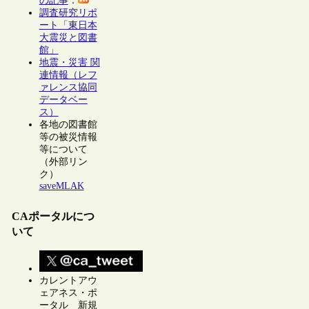
の記事
：
調査研究リポ
ート「東日本
大震災と図書
館」
地震・災害 関
連情報（レフ
ァレンス協同
データベー
ス）
各地の図書館
等の被災情報
等について
（外部リン
ク）
saveMLAK
CAポータルにつ
いて
カレントアウ
ェアネス・ポ
ータル 新規