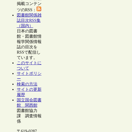
掲載コンテン
ツのRSS：
図書館関係雑
誌目次RSS集
（国内）
日本の図書
館・図書館情
報学関係情報
誌の目次を
RSSで配信し
ています。
このサイトに
ついて
サイトポリシ
ー
検索の方法
サイトの更新
履歴
国立国会図書
館 関西館
図書館協力
課 調査情報
係
〒619-0287