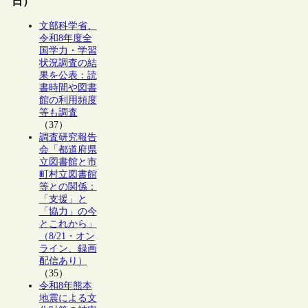
日）
文部科学省、
令和8年度全
国学力・学習
状況調査の結
果を公表：読
書時間や図書
館の利用頻度
等も調査
（37）
調査研究報告
会「都道府県
立図書館と市
町村立図書館
等との関係：
「支援」と
「協力」の今
とこれから」
（8/21・オン
ライン、録画
配信あり）
（35）
令和8年熊本
地震による文