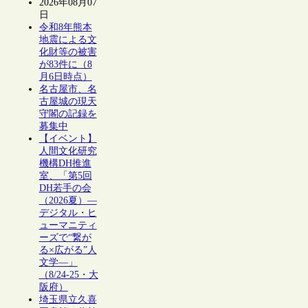
2026年08月07
日
令和8年熊本
地震による文
化財等の被害
が83件に（8
月6日時点）
名古屋市、名
古屋城の現天
守閣の記録を
募集中
【イベント】
人間文化研究
機構DH推進
室、「第5回
DH若手の会
（2026夏）―
デジタル・ヒ
ューマニティ
ーズで“繋が
る×広がる”人
文学―」
（8/24-25・大
阪府）
埼玉県立久喜