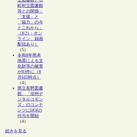
立図書館と市
町村立図書館
等との関係：
「支援」と
「協力」の今
とこれから」
（8/21・オン
ライン、録画
配信あり）
（5）
令和8年熊本
地震による文
化財等の被害
が83件に（8
月6日時点）
（4）
県立長野図書
館、「信州デ
ジタルコモン
ズ」のコンテ
ンツにDOIの
付与を開始
（4）
続きを見る