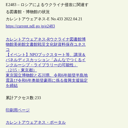
E2483 – ロシアによるウクライナ侵攻に関連す
る図書館・博物館の状況
カレントアウェアネス-E No.433 2022.04.21
https://current.ndl.go.jp/e2483
カレントアウェアネス-R
ウクライナ
図書館
博
物館
美術館
文書館
戦災
文化財
資料保存
ユネス
コ
【イベント】NPOブックスタート等、講演＆
パネルディスカッション「みんなでつくるイ
ンクルーシブ・ライブラリーの可能性」
（2/15・東京都）
東京国立博物館と石川県、令和6年能登半島地
震及び令和6年奥能登豪雨に係る復興支援協定
を締結
累計アクセス数:
233
印刷用ページ
カレントアウェアネス・ポータル