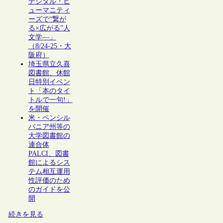
デジタル・ヒ
ューマニティ
ーズで“繋が
る×広がる”人
文学―」
（8/24-25・大
阪府）
埼玉県立久喜
図書館、休館
日特別イベン
ト「本のタイ
トルで一句!」
を開催
米・ペンシル
バニア州等の
大学図書館の
連合体
PALCI、図書
館によるシス
テム相互運用
性評価のため
のガイドを公
開
続きを見る