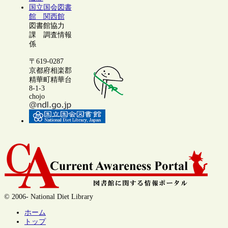
国立国会図書
館 関西館
図書館協力
課 調査情報
係
〒619-0287
京都府相楽郡
精華町精華台
8-1-3
chojo
© 2006- National Diet Library
ホーム
トップ