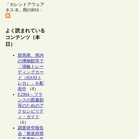
「カレントアウェア
ネス-R」用のRSS：
よく読まれている
コンテンツ（本
日）
群馬県、県内
の博物館等で
「埴輪トレー
ディングカー
ド（HANIト
レカ）」を配
布中
（8）
E2904 – フラ
ンスの図書館
等のためのア
クセシビリテ
ィ・ガイド
（6）
調査研究報告
会「都道府県