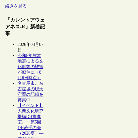
続きを見る
「カレントアウェ
アネス-R」新着記
事
2026年08月07
日
令和8年熊本
地震による文
化財等の被害
が83件に（8
月6日時点）
名古屋市、名
古屋城の現天
守閣の記録を
募集中
【イベント】
人間文化研究
機構DH推進
室、「第5回
DH若手の会
（2026夏）―