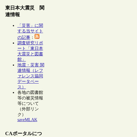
東日本大震災 関
連情報
「災害」に関
する当サイト
の記事
：
調査研究リポ
ート「東日本
大震災と図書
館」
地震・災害 関
連情報（レフ
ァレンス協同
データベー
ス）
各地の図書館
等の被災情報
等について
（外部リン
ク）
saveMLAK
CAポータルにつ