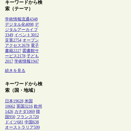
キーワードから検
索（テーマ）
学術情報流通
4348
デジタル化
4098
デ
ジタルアーカイブ
3349
イベント
3012
災害
2754
オープン
アクセス
2678
電子
書籍
2227
図書館サ
ービス
2178
子ども
2017
学術情報
1947
続きを見る
キーワードから検
索（国・地域）
日本
19628
米国
10662
英国
3216
欧州
1426
カナダ
1069
韓
国
950
フランス
720
ドイツ
681
中国
638
オーストラリア
599