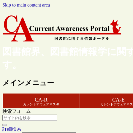
Skip to main content area
図書館界、図書館情報学に関
す。
メインメニュー
CA-R
CA-E
カレントアウェアネス-R
カレントアウェアネス
検索フォーム
詳細検索