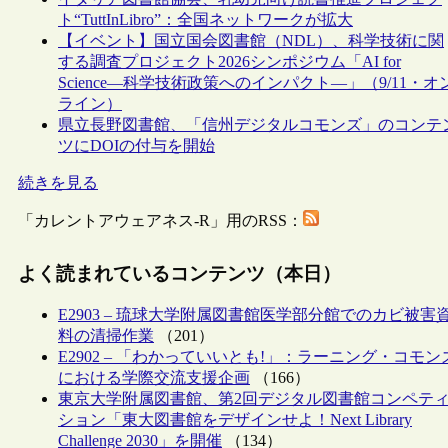
ト“TuttInLibro”：全国ネットワークが拡大
【イベント】国立国会図書館（NDL）、科学技術に関
する調査プロジェクト2026シンポジウム「AI for
Science―科学技術政策へのインパクト―」（9/11・オ
ライン）
県立長野図書館、「信州デジタルコモンズ」のコンテ
ツにDOIの付与を開始
続きを見る
「カレントアウェアネス-R」用のRSS：
よく読まれているコンテンツ（本日）
E2903 – 琉球大学附属図書館医学部分館でのカビ被害
料の清掃作業
（201）
E2902 – 「わかっていいとも!」：ラーニング・コモン
における学際交流支援企画
（166）
東京大学附属図書館、第2回デジタル図書館コンペテ
ション「東大図書館をデザインせよ！Next Library
Challenge 2030」を開催
（134）