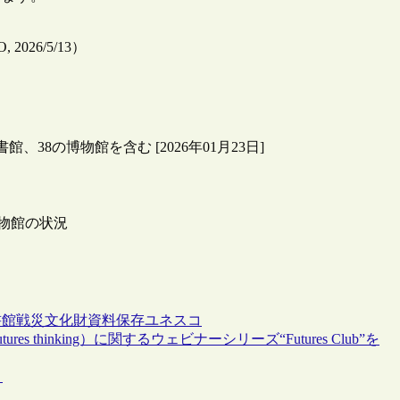
O, 2026/5/13）
38の博物館を含む [2026年01月23日]
博物館の状況
書館
戦災
文化財
資料保存
ユネスコ
thinking）に関するウェビナーシリーズ“Futures Club”を
）