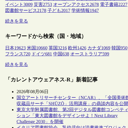
イベント
3009
災害
2753
オープンアクセス
2678
電子書籍
2227
図書館サービス
2178
子ども
2017
学術情報
1947
続きを見る
キーワードから検索（国・地域）
日本
19623
米国
10660
英国
3216
欧州
1426
カナダ
1069
韓国
950
フランス
720
ドイツ
681
中国
638
オーストラリア
599
続きを見る
「カレントアウェアネス-R」新着記事
2026年08月06日
国立アートリサーチセンター（NCAR）、「全国美術
収蔵品サーチ「SHŪZŌ」活用講座」の鼎談内容を公
東京大学附属図書館、第2回デジタル図書館コンペテ
ション「東大図書館をデザインせよ！Next Library
Challenge 2030」を開催
イタリア図書館協会、乳幼児向け読書推進プロジェク