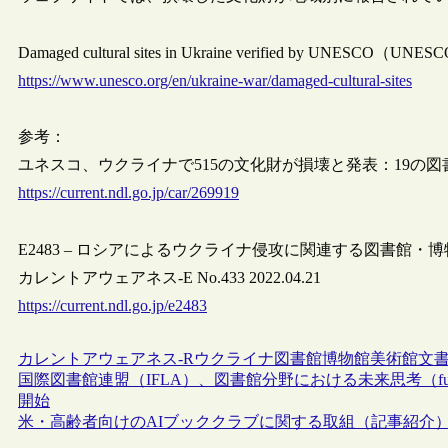
Damaged cultural sites in Ukraine verified by UNESCO（UNESC
https://www.unesco.org/en/ukraine-war/damaged-cultural-sites
参考：
ユネスコ、ウクライナで515の文化財が損壊と発表：19の図書館、
https://current.ndl.go.jp/car/269919
E2483 – ロシアによるウクライナ侵攻に関連する図書館・
カレントアウェアネス-E No.433 2022.04.21
https://current.ndl.go.jp/e2483
カレントアウェアネス-R
ウクライナ
図書館
博物館
美術館
文
国際図書館連盟（IFLA）、図書館分野における未来思考（futures 
開始
米・高齢者向けのAIブッククラブに関する取組（記事紹介