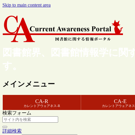
Skip to main content area
図書館界、図書館情報学に関
す。
メインメニュー
CA-R
CA-E
カレントアウェアネス-R
カレントアウェアネス
検索フォーム
詳細検索