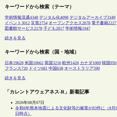
キーワードから検索（テーマ）
学術情報流通
4348
デジタル化
4098
デジタルアーカイブ
3349
イベント
3012
災害
2754
オープンアクセス
2678
電子書籍
2227
図書館サービス
2178
子ども
2017
学術情報
1947
続きを見る
キーワードから検索（国・地域）
日本
19628
米国
10662
英国
3216
欧州
1426
カナダ
1069
韓国
950
フランス
720
ドイツ
681
中国
638
オーストラリア
599
続きを見る
「カレントアウェアネス-R」新着記事
2026年08月07日
令和8年熊本地震による文化財等の被害が83件に（8月
日時点）