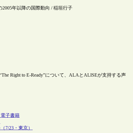
2005年以降の国際動向 / 稲垣行子
ight to E-Ready”について、ALAとALISEが支持する声
出
電子書籍
開
7/23・東京）