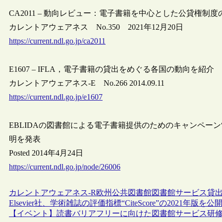
CA2011 – 動向レビュー：電子書籍を中心とした公貸権制度の
カレントアウェアネス No.350 2021年12月20日
https://current.ndl.go.jp/ca2011
E1607 – IFLA，電子書籍の貸出をめぐる各国の動向を紹介
カレントアウェアネス-E No.266 2014.09.11
https://current.ndl.go.jp/e1607
EBLIDAの図書館による電子書籍提供のためのキャンペーン“The R
明を発表
Posted 2014年4月24日
https://current.ndl.go.jp/node/26006
カレントアウェアネス-R
欧州
公共図書館
図書館サービス
貸
Elsevier社、学術雑誌の評価指標“CiteScore”の2021年版を公
【イベント】読書バリアフリーに向けた図書館サービス研修（