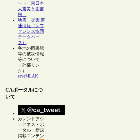
ート「東日本
大震災と図書
館」
地震・災害 関
連情報（レフ
ァレンス協同
データベー
ス）
各地の図書館
等の被災情報
等について
（外部リン
ク）
saveMLAK
CAポータルにつ
いて
カレントアウ
ェアネス・ポ
ータル 新規
掲載コンテン