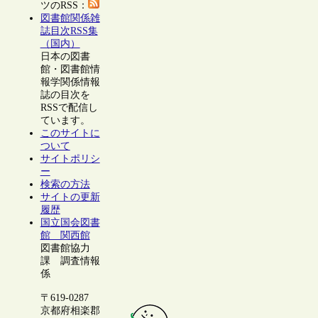
ツのRSS：
図書館関係雑
誌目次RSS集
（国内）
日本の図書
館・図書館情
報学関係情報
誌の目次を
RSSで配信し
ています。
このサイトに
ついて
サイトポリシ
ー
検索の方法
サイトの更新
履歴
国立国会図書
館 関西館
図書館協力
課 調査情報
係
〒619-0287
京都府相楽郡