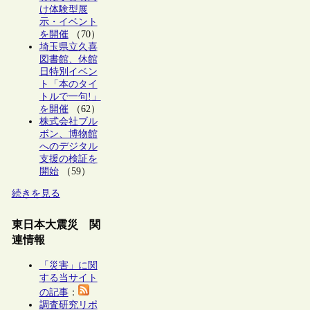
け体験型展
示・イベント
を開催
（70）
埼玉県立久喜
図書館、休館
日特別イベン
ト「本のタイ
トルで一句!」
を開催
（62）
株式会社ブル
ボン、博物館
へのデジタル
支援の検証を
開始
（59）
続きを見る
東日本大震災 関
連情報
「災害」に関
する当サイト
の記事
：
調査研究リポ