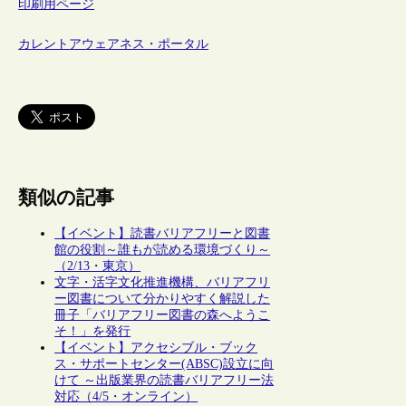
印刷用ページ
カレントアウェアネス・ポータル
類似の記事
【イベント】読書バリアフリーと図書
館の役割～誰もが読める環境づくり～
（2/13・東京）
文字・活字文化推進機構、バリアフリ
ー図書について分かりやすく解説した
冊子「バリアフリー図書の森へようこ
そ！」を発行
【イベント】アクセシブル・ブック
ス・サポートセンター(ABSC)設立に向
けて ～出版業界の読書バリアフリー法
対応（4/5・オンライン）