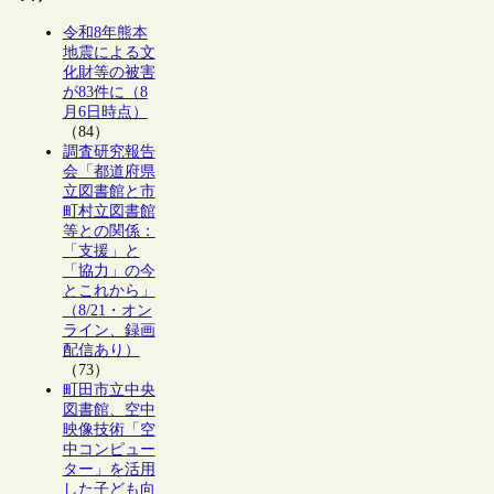
令和8年熊本
地震による文
化財等の被害
が83件に（8
月6日時点）
（84）
調査研究報告
会「都道府県
立図書館と市
町村立図書館
等との関係：
「支援」と
「協力」の今
とこれから」
（8/21・オン
ライン、録画
配信あり）
（73）
町田市立中央
図書館、空中
映像技術「空
中コンピュー
ター」を活用
した子ども向