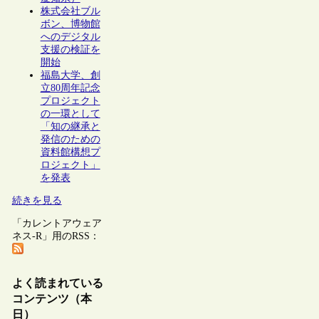
株式会社ブル
ボン、博物館
へのデジタル
支援の検証を
開始
福島大学、創
立80周年記念
プロジェクト
の一環として
「知の継承と
発信のための
資料館構想プ
ロジェクト」
を発表
続きを見る
「カレントアウェア
ネス-R」用のRSS：
よく読まれている
コンテンツ（本
日）