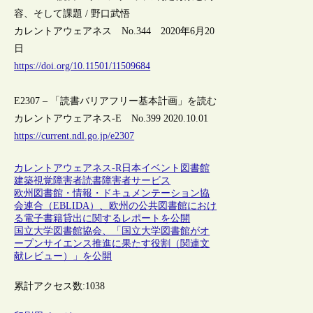
容、そして課題 / 野口武悟
カレントアウェアネス No.344 2020年6月20
日
https://doi.org/10.11501/11509684
E2307 – 「読書バリアフリー基本計画」を読む
カレントアウェアネス-E No.399 2020.10.01
https://current.ndl.go.jp/e2307
カレントアウェアネス-R
日本
イベント
図書館
建築
視覚障害者
読書
障害者サービス
欧州図書館・情報・ドキュメンテーション協
会連合（EBLIDA）、欧州の公共図書館におけ
る電子書籍貸出に関するレポートを公開
国立大学図書館協会、「国立大学図書館がオ
ープンサイエンス推進に果たす役割（関連文
献レビュー）」を公開
累計アクセス数:
1038