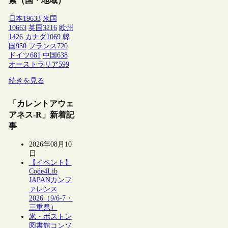
索（国・地域）
日本
19633
米国
10663
英国
3216
欧州
1426
カナダ
1069
韓
国
950
フランス
720
ドイツ
681
中国
638
オーストラリア
599
続きを見る
「カレントアウェ
アネス-R」新着記
事
2026年08月10
日
【イベント】
Code4Lib
JAPANカンフ
ァレンス
2026（9/6-7・
三重県）
米・ボストン
図書館コンソ