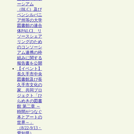
ーシアム
（BLC）及び
ペンシルバニ
ア州等の大学
図書館の連合
体PALCI、リ
ソースシェア
リングのため
のコンソーシ
アム連携の枠
組みに関する
報告書を公開
【イベント】
長久手市中央
図書館及び長
久手市文化の
家、共同プロ
ジェクト「ひ
らめきの図書
館 第二章 ～
時間がつなぐ
本とアートの
世界～」
（8/22-9/13・
愛知県）