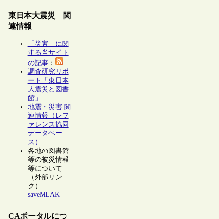
東日本大震災 関
連情報
「災害」に関
する当サイト
の記事
：
調査研究リポ
ート「東日本
大震災と図書
館」
地震・災害 関
連情報（レフ
ァレンス協同
データベー
ス）
各地の図書館
等の被災情報
等について
（外部リン
ク）
saveMLAK
CAポータルにつ