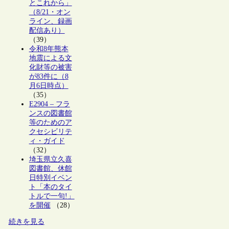
とこれから」
（8/21・オン
ライン、録画
配信あり）
（39）
令和8年熊本
地震による文
化財等の被害
が83件に（8
月6日時点）
（35）
E2904 – フラ
ンスの図書館
等のためのア
クセシビリテ
ィ・ガイド
（32）
埼玉県立久喜
図書館、休館
日特別イベン
ト「本のタイ
トルで一句!」
を開催
（28）
続きを見る