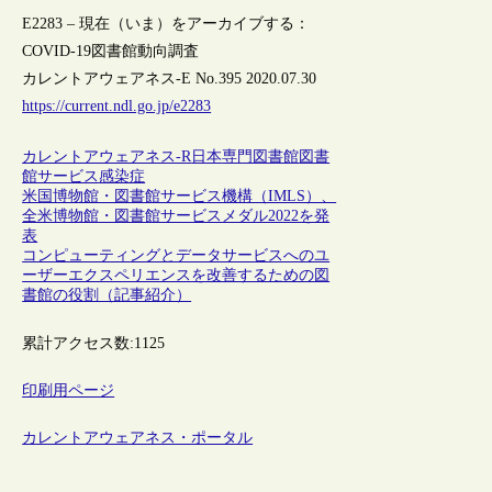
E2283 – 現在（いま）をアーカイブする：
COVID-19図書館動向調査
カレントアウェアネス-E No.395 2020.07.30
https://current.ndl.go.jp/e2283
カレントアウェアネス-R
日本
専門図書館
図書
館サービス
感染症
米国博物館・図書館サービス機構（IMLS）、
全米博物館・図書館サービスメダル2022を発
表
コンピューティングとデータサービスへのユ
ーザーエクスペリエンスを改善するための図
書館の役割（記事紹介）
累計アクセス数:
1125
印刷用ページ
カレントアウェアネス・ポータル