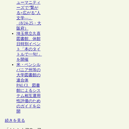
ューマニティ
ーズで“繋が
る×広がる”人
文学―」
（8/24-25・大
阪府）
埼玉県立久喜
図書館、休館
日特別イベン
ト「本のタイ
トルで一句!」
を開催
米・ペンシル
バニア州等の
大学図書館の
連合体
PALCI、図書
館によるシス
テム相互運用
性評価のため
のガイドを公
開
続きを見る