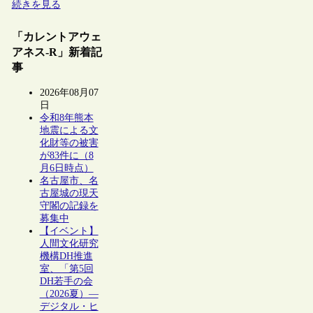
続きを見る
「カレントアウェ
アネス-R」新着記
事
2026年08月07
日
令和8年熊本
地震による文
化財等の被害
が83件に（8
月6日時点）
名古屋市、名
古屋城の現天
守閣の記録を
募集中
【イベント】
人間文化研究
機構DH推進
室、「第5回
DH若手の会
（2026夏）―
デジタル・ヒ