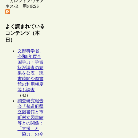
「カレントアウェア
ネス-R」用のRSS：
よく読まれている
コンテンツ（本
日）
文部科学省、
令和8年度全
国学力・学習
状況調査の結
果を公表：読
書時間や図書
館の利用頻度
等も調査
（43）
調査研究報告
会「都道府県
立図書館と市
町村立図書館
等との関係：
「支援」と
「協力」の今