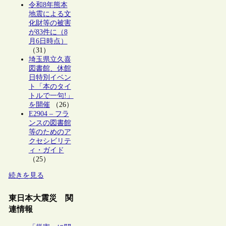
令和8年熊本
地震による文
化財等の被害
が83件に（8
月6日時点）
（31）
埼玉県立久喜
図書館、休館
日特別イベン
ト「本のタイ
トルで一句!」
を開催
（26）
E2904 – フラ
ンスの図書館
等のためのア
クセシビリテ
ィ・ガイド
（25）
続きを見る
東日本大震災 関
連情報