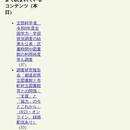
コンテンツ（本
日）
文部科学省、
令和8年度全
国学力・学習
状況調査の結
果を公表：読
書時間や図書
館の利用頻度
等も調査
（37）
調査研究報告
会「都道府県
立図書館と市
町村立図書館
等との関係：
「支援」と
「協力」の今
とこれから」
（8/21・オン
ライン、録画
配信あり）
（33）