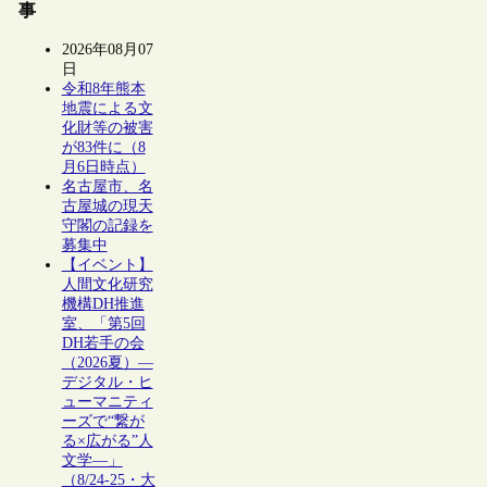
事
2026年08月07
日
令和8年熊本
地震による文
化財等の被害
が83件に（8
月6日時点）
名古屋市、名
古屋城の現天
守閣の記録を
募集中
【イベント】
人間文化研究
機構DH推進
室、「第5回
DH若手の会
（2026夏）―
デジタル・ヒ
ューマニティ
ーズで“繋が
る×広がる”人
文学―」
（8/24-25・大