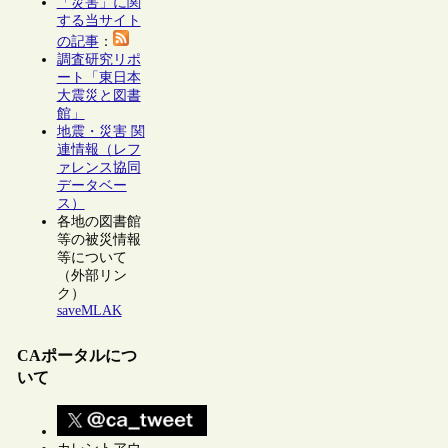
「災害」に関
する当サイト
の記事
：
調査研究リポ
ート「東日本
大震災と図書
館」
地震・災害 関
連情報（レフ
ァレンス協同
データベー
ス）
各地の図書館
等の被災情報
等について
（外部リン
ク）
saveMLAK
CAポータルにつ
いて