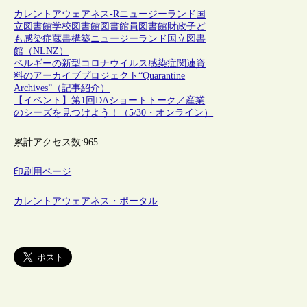
カレントアウェアネス-R
ニュージーランド
国
立図書館
学校図書館
図書館員
図書館財政
子ど
も
感染症
蔵書構築
ニュージーランド国立図書
館（NLNZ）
ベルギーの新型コロナウイルス感染症関連資
料のアーカイブプロジェクト“Quarantine
Archives”（記事紹介）
【イベント】第1回DAショートトーク／産業
のシーズを見つけよう！（5/30・オンライン）
累計アクセス数:
965
印刷用ページ
カレントアウェアネス・ポータル