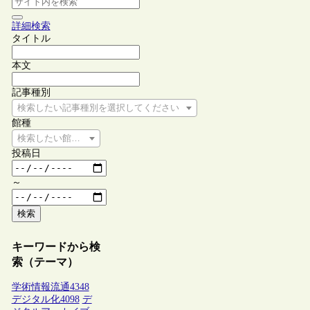
詳細検索
タイトル
本文
記事種別
検索したい記事種別を選択してください
館種
検索したい館種を選択してください
投稿日
～
検索
キーワードから検
索（テーマ）
学術情報流通
4348
デジタル化
4098
デ