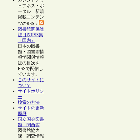
カレントアウ
ェアネス・ポ
ータル 新規
掲載コンテン
ツのRSS：
図書館関係雑
誌目次RSS集
（国内）
日本の図書
館・図書館情
報学関係情報
誌の目次を
RSSで配信し
ています。
このサイトに
ついて
サイトポリシ
ー
検索の方法
サイトの更新
履歴
国立国会図書
館 関西館
図書館協力
課 調査情報