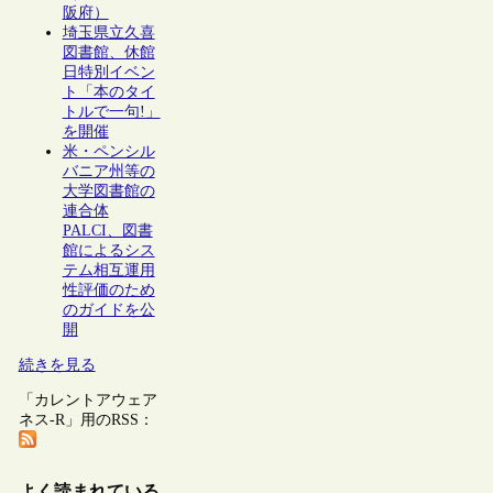
阪府）
埼玉県立久喜
図書館、休館
日特別イベン
ト「本のタイ
トルで一句!」
を開催
米・ペンシル
バニア州等の
大学図書館の
連合体
PALCI、図書
館によるシス
テム相互運用
性評価のため
のガイドを公
開
続きを見る
「カレントアウェア
ネス-R」用のRSS：
よく読まれている