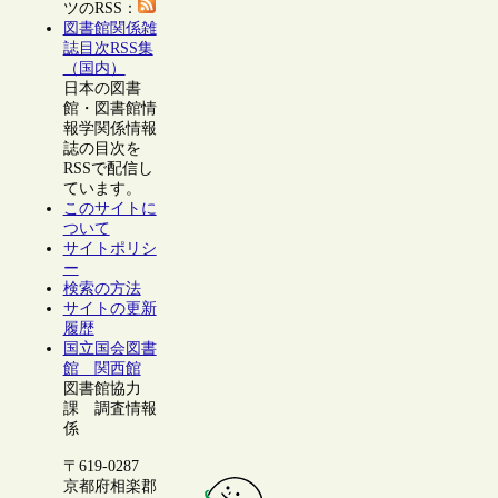
ツのRSS：
図書館関係雑
誌目次RSS集
（国内）
日本の図書
館・図書館情
報学関係情報
誌の目次を
RSSで配信し
ています。
このサイトに
ついて
サイトポリシ
ー
検索の方法
サイトの更新
履歴
国立国会図書
館 関西館
図書館協力
課 調査情報
係
〒619-0287
京都府相楽郡