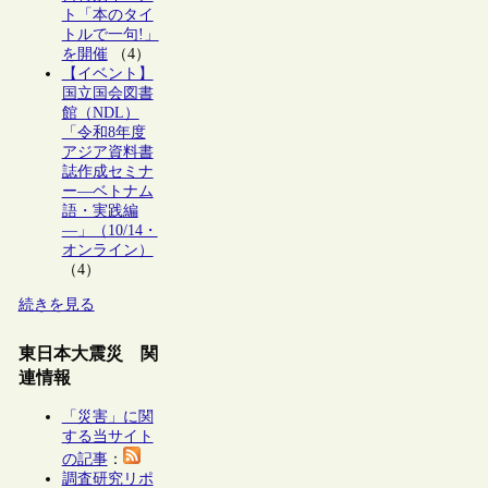
ト「本のタイ
トルで一句!」
を開催
（4）
【イベント】
国立国会図書
館（NDL）
「令和8年度
アジア資料書
誌作成セミナ
ー―ベトナム
語・実践編
―」（10/14・
オンライン）
（4）
続きを見る
東日本大震災 関
連情報
「災害」に関
する当サイト
の記事
：
調査研究リポ