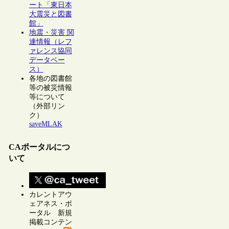
ート「東日本
大震災と図書
館」
地震・災害 関
連情報（レフ
ァレンス協同
データベー
ス）
各地の図書館
等の被災情報
等について
（外部リン
ク）
saveMLAK
CAポータルにつ
いて
カレントアウ
ェアネス・ポ
ータル 新規
掲載コンテン