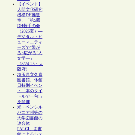
【イベント】
人間文化研究
機構DH推進
室、「第5回
DH若手の会
（2026夏）―
デジタル・ヒ
ューマニティ
ーズで“繋が
る×広がる”人
文学―」
（8/24-25・大
阪府）
埼玉県立久喜
図書館、休館
日特別イベン
ト「本のタイ
トルで一句!」
を開催
米・ペンシル
バニア州等の
大学図書館の
連合体
PALCI、図書
館によるシス