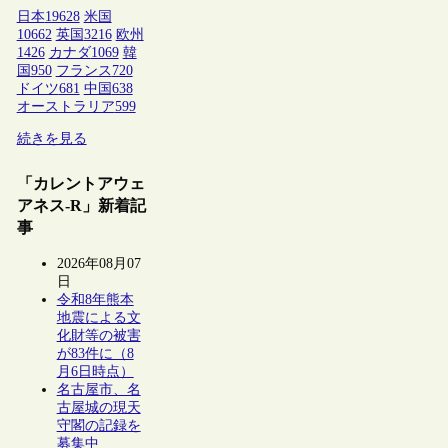
日本
19628
米国
10662
英国
3216
欧州
1426
カナダ
1069
韓
国
950
フランス
720
ドイツ
681
中国
638
オーストラリア
599
続きを見る
「カレントアウェ
アネス-R」新着記
事
2026年08月07
日
令和8年熊本
地震による文
化財等の被害
が83件に（8
月6日時点）
名古屋市、名
古屋城の現天
守閣の記録を
募集中