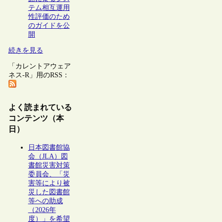
テム相互運用
性評価のため
のガイドを公
開
続きを見る
「カレントアウェア
ネス-R」用のRSS：
よく読まれている
コンテンツ（本
日）
日本図書館協
会（JLA）図
書館災害対策
委員会、「災
害等により被
災した図書館
等への助成
（2026年
度）」を希望