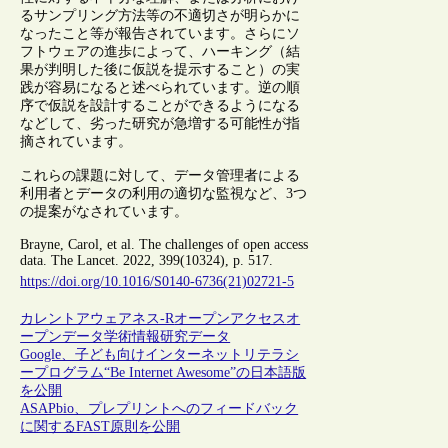
るサンプリング方法等の不適切さが明らかに
なったこと等が報告されています。さらにソ
フトウェアの進歩によって、ハーキング（結
果が判明した後に仮説を提示すること）の実
践が容易になると述べられています。逆の順
序で仮説を設計することができるようになる
などして、劣った研究が急増する可能性が指
摘されています。
これらの課題に対して、データ管理者による
利用者とデータの利用の適切な監視など、3つ
の提案がなされています。
Brayne, Carol, et al. The challenges of open access
data. The Lancet. 2022, 399(10324), p. 517.
https://doi.org/10.1016/S0140-6736(21)02721-5
カレントアウェアネス-R
オープンアクセス
オ
ープンデータ
学術情報
研究データ
Google、子ども向けインターネットリテラシ
ープログラム“Be Internet Awesome”の日本語版
を公開
ASAPbio、プレプリントへのフィードバック
に関するFAST原則を公開