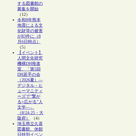
する図書館の
募集を開始
（12）
令和8年熊本
地震による文
化財等の被害
が83件に（8
月6日時点）
（5）
【イベント】
人間文化研究
機構DH推進
室、「第5回
DH若手の会
（2026夏）―
デジタル・ヒ
ューマニティ
ーズで“繋が
る×広がる”人
文学―」
（8/24-25・大
阪府）
（4）
埼玉県立久喜
図書館、休館
日特別イベン