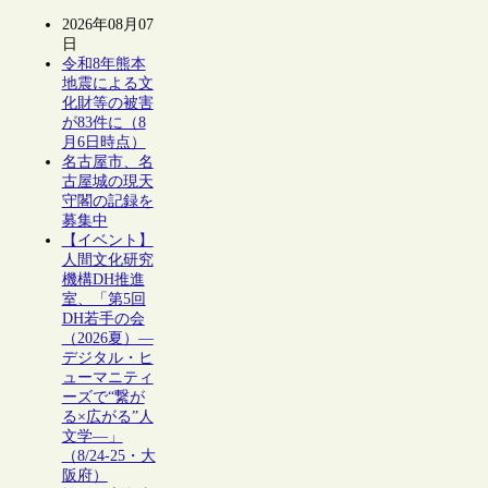
2026年08月07
日
令和8年熊本
地震による文
化財等の被害
が83件に（8
月6日時点）
名古屋市、名
古屋城の現天
守閣の記録を
募集中
【イベント】
人間文化研究
機構DH推進
室、「第5回
DH若手の会
（2026夏）―
デジタル・ヒ
ューマニティ
ーズで“繋が
る×広がる”人
文学―」
（8/24-25・大
阪府）