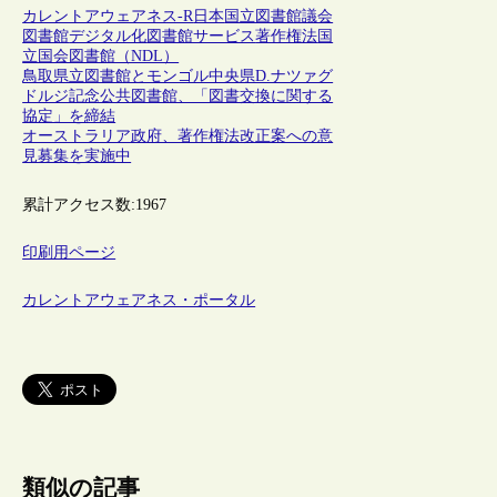
カレントアウェアネス-R
日本
国立図書館
議会
図書館
デジタル化
図書館サービス
著作権法
国
立国会図書館（NDL）
鳥取県立図書館とモンゴル中央県D.ナツァグ
ドルジ記念公共図書館、「図書交換に関する
協定」を締結
オーストラリア政府、著作権法改正案への意
見募集を実施中
累計アクセス数:
1967
印刷用ページ
カレントアウェアネス・ポータル
類似の記事