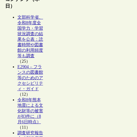
日）
文部科学省、
令和8年度全
国学力・学習
状況調査の結
果を公表：読
書時間や図書
館の利用頻度
等も調査
（25）
E2904 – フラ
ンスの図書館
等のためのア
クセシビリテ
ィ・ガイド
（12）
令和8年熊本
地震による文
化財等の被害
が83件に（8
月6日時点）
（11）
調査研究報告