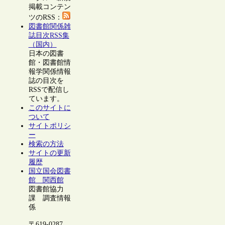
掲載コンテン
ツのRSS：
図書館関係雑
誌目次RSS集
（国内）
日本の図書
館・図書館情
報学関係情報
誌の目次を
RSSで配信し
ています。
このサイトに
ついて
サイトポリシ
ー
検索の方法
サイトの更新
履歴
国立国会図書
館 関西館
図書館協力
課 調査情報
係
〒619-0287