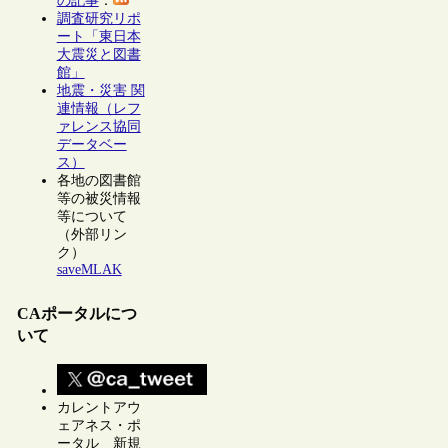
の記事
：
調査研究リポ
ート「東日本
大震災と図書
館」
地震・災害 関
連情報（レフ
ァレンス協同
データベー
ス）
各地の図書館
等の被災情報
等について
（外部リン
ク）
saveMLAK
CAポータルにつ
いて
カレントアウ
ェアネス・ポ
ータル 新規