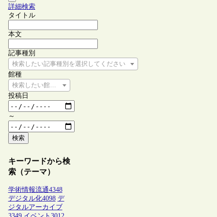
詳細検索
タイトル
本文
記事種別
検索したい記事種別を選択してください
館種
検索したい館種を選択してください
投稿日
～
検索
キーワードから検
索（テーマ）
学術情報流通
4348
デジタル化
4098
デ
ジタルアーカイブ
3349
イベント
3012