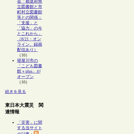
会「都道府県
立図書館と市
町村立図書館
等との関係：
「支援」と
「協力」の今
とこれから」
（8/21・オン
ライン、録画
配信あり）
（10）
寝屋川市の
「こども図書
館＋plus」が
オープン
（10）
続きを見る
東日本大震災 関
連情報
「災害」に関
する当サイト