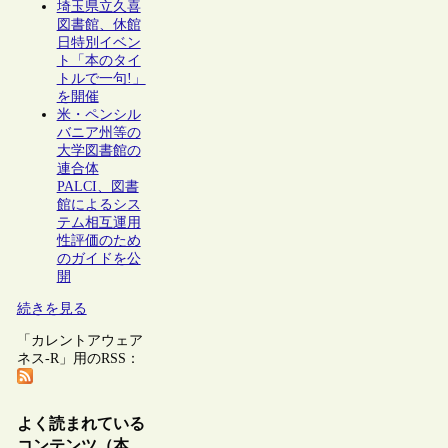
埼玉県立久喜
図書館、休館
日特別イベン
ト「本のタイ
トルで一句!」
を開催
米・ペンシル
バニア州等の
大学図書館の
連合体
PALCI、図書
館によるシス
テム相互運用
性評価のため
のガイドを公
開
続きを見る
「カレントアウェア
ネス-R」用のRSS：
よく読まれている
コンテンツ（本