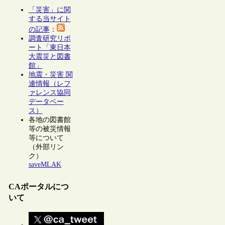
「災害」に関
する当サイト
の記事
：
調査研究リポ
ート「東日本
大震災と図書
館」
地震・災害 関
連情報（レフ
ァレンス協同
データベー
ス）
各地の図書館
等の被災情報
等について
（外部リン
ク）
saveMLAK
CAポータルにつ
いて