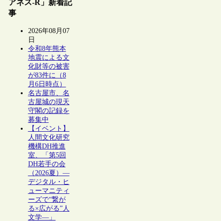
アネス-R」新着記
事
2026年08月07
日
令和8年熊本
地震による文
化財等の被害
が83件に（8
月6日時点）
名古屋市、名
古屋城の現天
守閣の記録を
募集中
【イベント】
人間文化研究
機構DH推進
室、「第5回
DH若手の会
（2026夏）―
デジタル・ヒ
ューマニティ
ーズで“繋が
る×広がる”人
文学―」