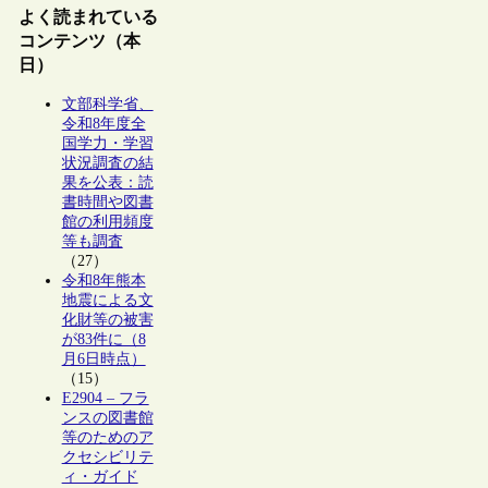
よく読まれている
コンテンツ（本
日）
文部科学省、
令和8年度全
国学力・学習
状況調査の結
果を公表：読
書時間や図書
館の利用頻度
等も調査
（27）
令和8年熊本
地震による文
化財等の被害
が83件に（8
月6日時点）
（15）
E2904 – フラ
ンスの図書館
等のためのア
クセシビリテ
ィ・ガイド