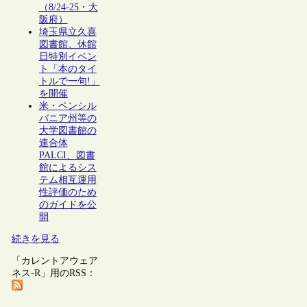
（8/24-25・大
阪府）
埼玉県立久喜
図書館、休館
日特別イベン
ト「本のタイ
トルで一句!」
を開催
米・ペンシル
バニア州等の
大学図書館の
連合体
PALCI、図書
館によるシス
テム相互運用
性評価のため
のガイドを公
開
続きを見る
「カレントアウェア
ネス-R」用のRSS：