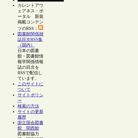
カレントアウ
ェアネス・ポ
ータル 新規
掲載コンテン
ツのRSS：
図書館関係雑
誌目次RSS集
（国内）
日本の図書
館・図書館情
報学関係情報
誌の目次を
RSSで配信し
ています。
このサイトに
ついて
サイトポリシ
ー
検索の方法
サイトの更新
履歴
国立国会図書
館 関西館
図書館協力