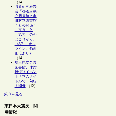
（14）
調査研究報告
会「都道府県
立図書館と市
町村立図書館
等との関係：
「支援」と
「協力」の今
とこれから」
（8/21・オン
ライン、録画
配信あり）
（14）
埼玉県立久喜
図書館、休館
日特別イベン
ト「本のタイ
トルで一句!」
を開催
（12）
続きを見る
東日本大震災 関
連情報