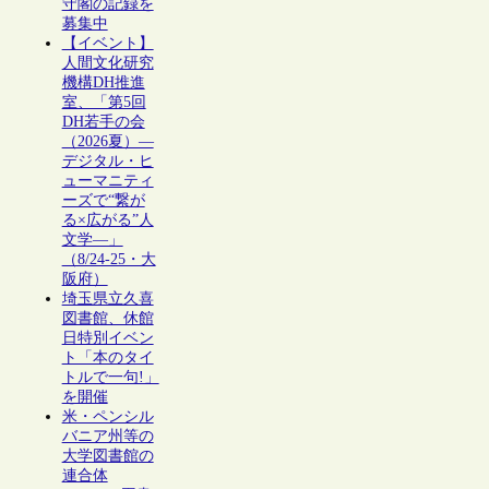
守閣の記録を
募集中
【イベント】
人間文化研究
機構DH推進
室、「第5回
DH若手の会
（2026夏）―
デジタル・ヒ
ューマニティ
ーズで“繋が
る×広がる”人
文学―」
（8/24-25・大
阪府）
埼玉県立久喜
図書館、休館
日特別イベン
ト「本のタイ
トルで一句!」
を開催
米・ペンシル
バニア州等の
大学図書館の
連合体