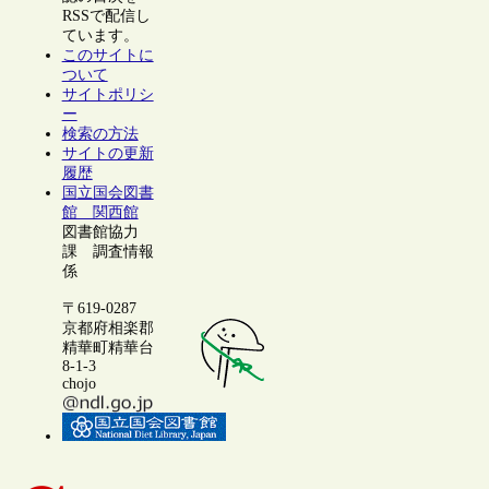
RSSで配信し
ています。
このサイトに
ついて
サイトポリシ
ー
検索の方法
サイトの更新
履歴
国立国会図書
館 関西館
図書館協力
課 調査情報
係
〒619-0287
京都府相楽郡
精華町精華台
8-1-3
chojo