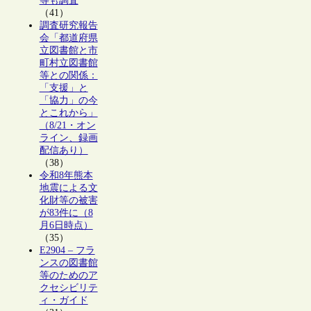
等も調査
（41）
調査研究報告
会「都道府県
立図書館と市
町村立図書館
等との関係：
「支援」と
「協力」の今
とこれから」
（8/21・オン
ライン、録画
配信あり）
（38）
令和8年熊本
地震による文
化財等の被害
が83件に（8
月6日時点）
（35）
E2904 – フラ
ンスの図書館
等のためのア
クセシビリテ
ィ・ガイド