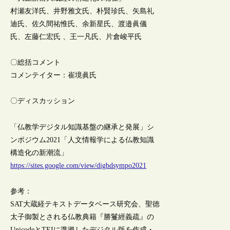
村瀬友洋氏、井野雅文氏、朴賢珍氏、矢島礼
迪氏、佐久間祐惟氏、余新星氏、渡邉眞儀
氏、左藤仁宏氏 、王一凡氏、片倉峻平氏
〇総括コメント
コメンテイター：崔境眞氏
〇ディスカッション
「仏教学デジタル知識基盤の継承と発展」シ
ンポジウム2021「人文情報学による仏教知識
構造化の新潮流」
https://sites.google.com/view/digbdsympo2021
参考：
SAT大蔵経テキストデータベース研究会、聖徳
太子御製とされる仏教典籍『勝鬘經義疏』の
UnicodeとTEIに準拠したデジタル版を作成・