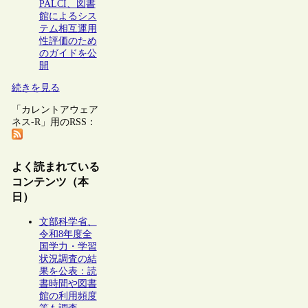
PALCI、図書
館によるシス
テム相互運用
性評価のため
のガイドを公
開
続きを見る
「カレントアウェア
ネス-R」用のRSS：
よく読まれている
コンテンツ（本
日）
文部科学省、
令和8年度全
国学力・学習
状況調査の結
果を公表：読
書時間や図書
館の利用頻度