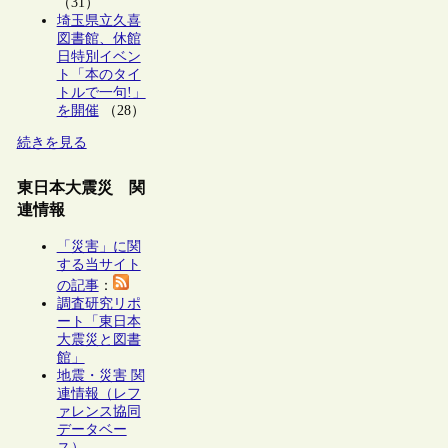
（31）
埼玉県立久喜
図書館、休館
日特別イベン
ト「本のタイ
トルで一句!」
を開催
（28）
続きを見る
東日本大震災 関
連情報
「災害」に関
する当サイト
の記事
：
調査研究リポ
ート「東日本
大震災と図書
館」
地震・災害 関
連情報（レフ
ァレンス協同
データベー
ス）