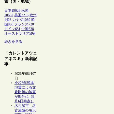
索（国・地域）
日本
19628
米国
10662
英国
3216
欧州
1426
カナダ
1069
韓
国
950
フランス
720
ドイツ
681
中国
638
オーストラリア
599
続きを見る
「カレントアウェ
アネス-R」新着記
事
2026年08月07
日
令和8年熊本
地震による文
化財等の被害
が83件に（8
月6日時点）
名古屋市、名
古屋城の現天