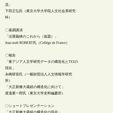
流」
下田正弘氏（東京大学大学院人文社会系研究
科）
〇基調講演
「法寶義林のこれから（仮題）」
Jean-noël ROBERT氏（Collège de France）
〇報告
「東アジア人文学研究データの構造化とTEIの
現在」
永崎研宣氏（一般財団法人人文情報学研究
所）
「大正新脩大蔵経の構造化に向けて」
渡邉要一郎氏（東京大学史料編纂所）
〇ショートプレゼンテーション
「大正新脩大蔵経の構造化の現在」