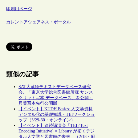
印刷用ページ
カレントアウェアネス・ポータル
類似の記事
SAT大蔵経テキストデータベース研究
会、「東京大学総合図書館所蔵 サンス
クリット写本 データベース」を公開：
貝葉写本先行公開版
【イベント】KUDH Basics: 人文学資料
デジタル化の基礎知識・TEIワークショ
ップ（3/29-30・オンライン）
【イベント】連続講演会「TEI (Text
Encoding Initiative) × Library が拓くデジ
タル人文学と図書館の未来」（2/18・府