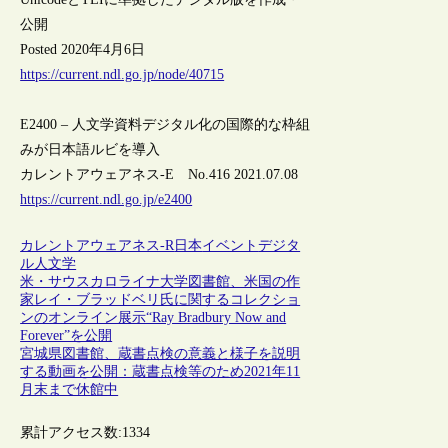
公開
Posted 2020年4月6日
https://current.ndl.go.jp/node/40715
E2400 – 人文学資料デジタル化の国際的な枠組
みが日本語ルビを導入
カレントアウェアネス-E No.416 2021.07.08
https://current.ndl.go.jp/e2400
カレントアウェアネス-R
日本
イベント
デジタ
ル人文学
米・サウスカロライナ大学図書館、米国の作
家レイ・ブラッドベリ氏に関するコレクショ
ンのオンライン展示“Ray Bradbury Now and
Forever”を公開
宮城県図書館、蔵書点検の意義と様子を説明
する動画を公開：蔵書点検等のため2021年11
月末まで休館中
累計アクセス数:
1334