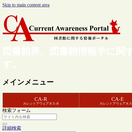
Skip to main content area
図書館界、図書館情報学に関
す。
メインメニュー
CA-R
CA-E
カレントアウェアネス-R
カレントアウェアネス
検索フォーム
詳細検索