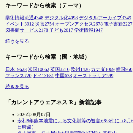
キーワードから検索（テーマ）
学術情報流通
4348
デジタル化
4098
デジタルアーカイブ
3349
イベント
3012
災害
2754
オープンアクセス
2678
電子書籍
2227
図書館サービス
2178
子ども
2017
学術情報
1947
続きを見る
キーワードから検索（国・地域）
日本
19628
米国
10662
英国
3216
欧州
1426
カナダ
1069
韓国
950
フランス
720
ドイツ
681
中国
638
オーストラリア
599
続きを見る
「カレントアウェアネス-R」新着記事
2026年08月07日
令和8年熊本地震による文化財等の被害が83件に（8月
日時点）