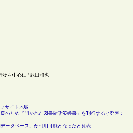
行物を中心に / 武田和也
ブサイト
地域
支援のため『開かれた図書館政策叢書』を刊行すると発表：
聞データベース」が利用可能となったと発表