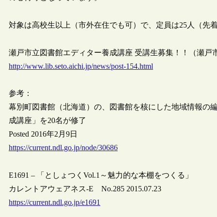
対象は高校生以上（市外在住でも可）で、定員は25人（先
瀬戸市立図書館エディター養成講座 受講生募集！！（瀬戸
http://www.lib.seto.aichi.jp/news/post-154.html
参考：
幕別町図書館（北海道）の、図書館を核にした地域情報の編集を
成講座」を20名が修了
Posted 2016年2月9日
https://current.ndl.go.jp/node/30686
E1691 – 「としょつくVol.1～魅力的な本棚をつくる」
カレントアウェアネス-E No.285 2015.07.23
https://current.ndl.go.jp/e1691