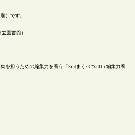
着順）です。
市立図書館）
担うための編集力を養う「Editまくべつ2015 編集力養