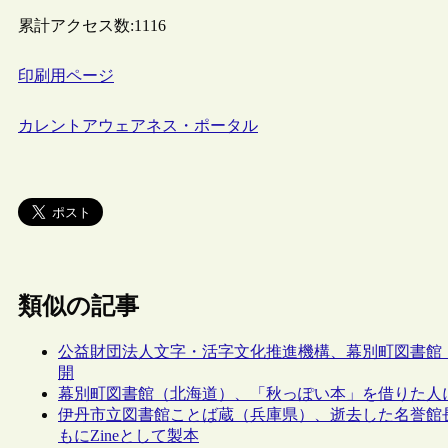
累計アクセス数:
1116
印刷用ページ
カレントアウェアネス・ポータル
類似の記事
公益財団法人文字・活字文化推進機構、幕別町図書館
開
幕別町図書館（北海道）、「秋っぽい本」を借りた人
伊丹市立図書館ことば蔵（兵庫県）、逝去した名誉館
もにZineとして製本