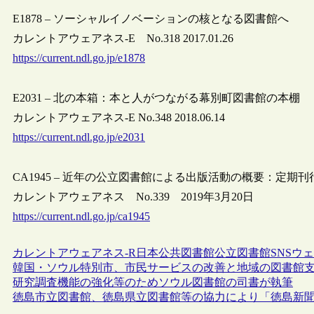
E1878 – ソーシャルイノベーションの核となる図書館へ
カレントアウェアネス-E No.318 2017.01.26
https://current.ndl.go.jp/e1878
E2031 – 北の本箱：本と人がつながる幕別町図書館の本棚
カレントアウェアネス-E No.348 2018.06.14
https://current.ndl.go.jp/e2031
CA1945 – 近年の公立図書館による出版活動の概要：定期刊
カレントアウェアネス No.339 2019年3月20日
https://current.ndl.go.jp/ca1945
カレントアウェアネス-R
日本
公共図書館
公立図書館
SNS
ウェ
韓国・ソウル特別市、市民サービスの改善と地域の図書館
研究調査機能の強化等のためソウル図書館の司書が執筆
徳島市立図書館、徳島県立図書館等の協力により「徳島新