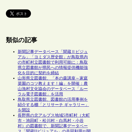
類似の記事
新聞記事データベース「聞蔵Ⅱビジュ
アル」「ヨミダス歴史館」が鳥取県内
の市町村立図書館で利用可能に：鳥取
県立図書館が県民への情報提供機能強
化を目的に契約を締結
山形県立図書館、「本の森講座～家庭
菜園のコツ教えます！編」を開催：農
山漁村文化協会のデータベース「ルー
ラル電子図書館」を活用
鳥取県立図書館、図書館の活用事例を
紹介する棚「とリサーチ ギャラリー」
を開設
長野県の北アルプス地域5市町村（大町
市・池田町・松川村・白馬村・小谷
村）の図書館で、新聞記事データベー
ス「聞蔵IIビジュアル」の共同利用が開