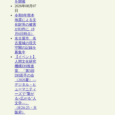
を開催
2026年08月07
日
令和8年熊本
地震による文
化財等の被害
が83件に（8
月6日時点）
名古屋市、名
古屋城の現天
守閣の記録を
募集中
【イベント】
人間文化研究
機構DH推進
室、「第5回
DH若手の会
（2026夏）―
デジタル・ヒ
ューマニティ
ーズで“繋が
る×広がる”人
文学―」
（8/24-25・大
阪府）