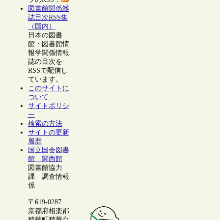
図書館関係雑
誌目次RSS集
（国内）
日本の図書
館・図書館情
報学関係情報
誌の目次を
RSSで配信し
ています。
このサイトに
ついて
サイトポリシ
ー
検索の方法
サイトの更新
履歴
国立国会図書
館 関西館
図書館協力
課 調査情報
係
〒619-0287
京都府相楽郡
精華町精華台