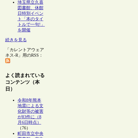
埼玉県立久喜
図書館、休館
日特別イベン
ト「本のタイ
トルで一句!」
を開催
続きを見る
「カレントアウェア
ネス-R」用のRSS：
よく読まれている
コンテンツ（本
日）
令和8年熊本
地震による文
化財等の被害
が83件に（8
月6日時点）
（76）
町田市立中央