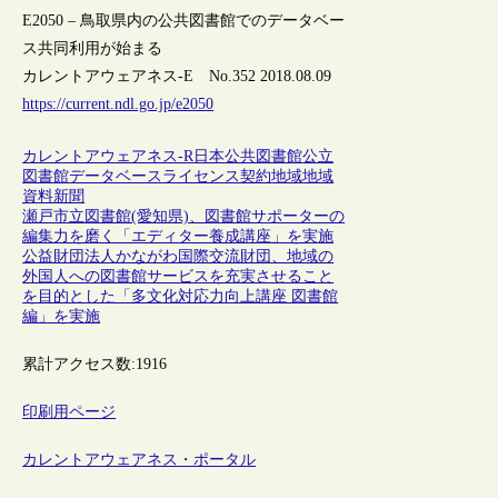
E2050 – 鳥取県内の公共図書館でのデータベー
ス共同利用が始まる
カレントアウェアネス-E No.352 2018.08.09
https://current.ndl.go.jp/e2050
カレントアウェアネス-R
日本
公共図書館
公立
図書館
データベース
ライセンス契約
地域
地域
資料
新聞
瀬戸市立図書館(愛知県)、図書館サポーターの
編集力を磨く「エディター養成講座」を実施
公益財団法人かながわ国際交流財団、地域の
外国人への図書館サービスを充実させること
を目的とした「多文化対応力向上講座 図書館
編」を実施
累計アクセス数:
1916
印刷用ページ
カレントアウェアネス・ポータル