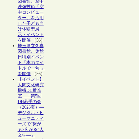
図書館、空中
映像技術「空
中コンピュー
ター」を活用
した子ども向
け体験型展
示・イベント
を開催
（56）
埼玉県立久喜
図書館、休館
日特別イベン
ト「本のタイ
トルで一句!」
を開催
（56）
【イベント】
人間文化研究
機構DH推進
室、「第5回
DH若手の会
（2026夏）―
デジタル・ヒ
ューマニティ
ーズで“繋が
る×広がる”人
文学―」