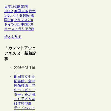
日本
19629
米国
10662
英国
3216
欧州
1426
カナダ
1069
韓
国
950
フランス
720
ドイツ
681
中国
638
オーストラリア
599
続きを見る
「カレントアウェ
アネス-R」新着記
事
2026年08月10
日
町田市立中央
図書館、空中
映像技術「空
中コンピュー
ター」を活用
した子ども向
け体験型展
示・イベント