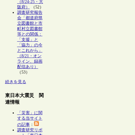
（8/24-25・大
阪府）
（52）
調査研究報告
会「都道府県
立図書館と市
町村立図書館
等との関係：
「支援」と
「協力」の今
とこれから」
（8/21・オン
ライン、録画
配信あり）
（53）
続きを見る
東日本大震災 関
連情報
「災害」に関
する当サイト
の記事
：
調査研究リポ