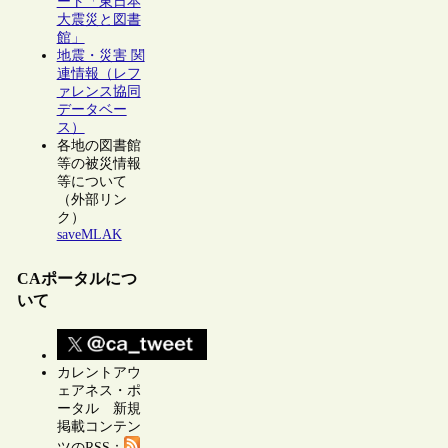
ート「東日本
大震災と図書
館」
地震・災害 関
連情報（レフ
ァレンス協同
データベー
ス）
各地の図書館
等の被災情報
等について
（外部リン
ク）
saveMLAK
CAポータルにつ
いて
カレントアウ
ェアネス・ポ
ータル 新規
掲載コンテン
ツのRSS：