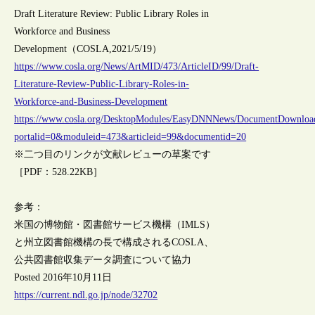
Draft Literature Review: Public Library Roles in
Workforce and Business
Development（COSLA,2021/5/19）
https://www.cosla.org/News/ArtMID/473/ArticleID/99/Draft-
Literature-Review-Public-Library-Roles-in-
Workforce-and-Business-Development
https://www.cosla.org/DesktopModules/EasyDNNNews/DocumentDownloa
portalid=0&moduleid=473&articleid=99&documentid=20
※二つ目のリンクが文献レビューの草案です
［PDF：528.22KB］
参考：
米国の博物館・図書館サービス機構（IMLS）
と州立図書館機構の長で構成されるCOSLA、
公共図書館収集データ調査について協力
Posted 2016年10月11日
https://current.ndl.go.jp/node/32702