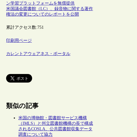
ン学習プラットフォームを無償提供
米国議会図書館（LC）、録音物に関する著作
権法の変更についてのレポートを公開
累計アクセス数:
751
印刷用ページ
カレントアウェアネス・ポータル
類似の記事
米国の博物館・図書館サービス機構
（IMLS）と州立図書館機構の長で構成
されるCOSLA、公共図書館収集データ
調査について協力