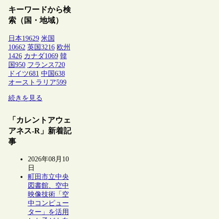
キーワードから検
索（国・地域）
日本
19629
米国
10662
英国
3216
欧州
1426
カナダ
1069
韓
国
950
フランス
720
ドイツ
681
中国
638
オーストラリア
599
続きを見る
「カレントアウェ
アネス-R」新着記
事
2026年08月10
日
町田市立中央
図書館、空中
映像技術「空
中コンピュー
ター」を活用