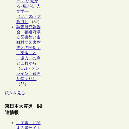
ーズで“繋が
る×広がる”人
文学―」
（8/24-25・大
阪府）
（52）
調査研究報告
会「都道府県
立図書館と市
町村立図書館
等との関係：
「支援」と
「協力」の今
とこれから」
（8/21・オン
ライン、録画
配信あり）
（53）
続きを見る
東日本大震災 関
連情報
「災害」に関
する当サイト