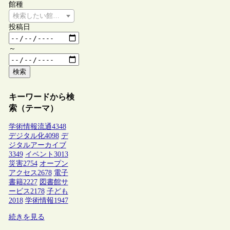
館種
検索したい館種を選択してください
投稿日
～
検索
キーワードから検
索（テーマ）
学術情報流通
4348
デジタル化
4098
デ
ジタルアーカイブ
3349
イベント
3013
災害
2754
オープン
アクセス
2678
電子
書籍
2227
図書館サ
ービス
2178
子ども
2018
学術情報
1947
続きを見る