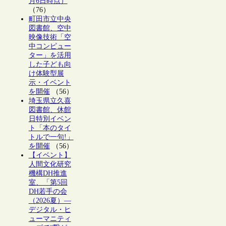
月6日時点）
（76）
町田市立中央
図書館、空中
映像技術「空
中コンピュー
ター」を活用
した子ども向
け体験型展
示・イベント
を開催
（56）
埼玉県立久喜
図書館、休館
日特別イベン
ト「本のタイ
トルで一句!」
を開催
（56）
【イベント】
人間文化研究
機構DH推進
室、「第5回
DH若手の会
（2026夏）―
デジタル・ヒ
ューマニティ