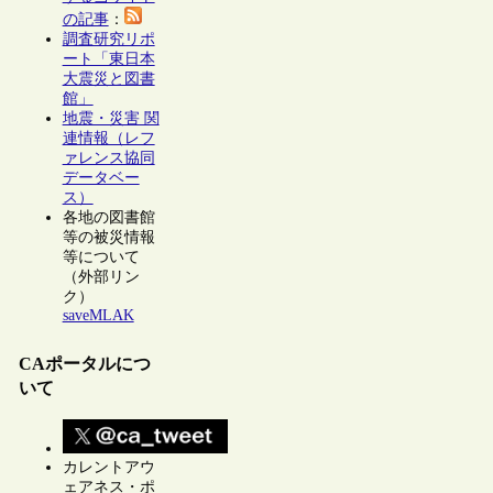
の記事
：
調査研究リポ
ート「東日本
大震災と図書
館」
地震・災害 関
連情報（レフ
ァレンス協同
データベー
ス）
各地の図書館
等の被災情報
等について
（外部リン
ク）
saveMLAK
CAポータルにつ
いて
カレントアウ
ェアネス・ポ