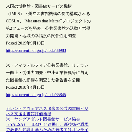
米国の博物館・図書館サービス機構
（IMLS）・州立図書館機構の長で構成される
COSLA、“Measures that Matter”プロジェクトの
第2フェーズを発表：公共図書館の活動と労働
力開発・地域の幸福度の関係性を調査
Posted 2019年9月10日
https://current.ndl.go.jp/node/38983
米・フィラデルフィア公共図書館、リテラシ
ー向上・労働力開発・中小企業振興等に与え
た図書館の影響を調査した報告書を公開
Posted 2018年4月13日
https://current.ndl.go.jp/node/35845
カレントアウェアネス-R
米国
公共図書館
ビジ
ネス支援
図書館評価
地域
米・ヤングアダルト図書館サービス協会
（YALSA）、IBM社と連携し、新技術や職場
で必要な知識を学ぶための若者向けオンライ