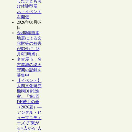
した子ども向
け体験型展
示・イベント
を開催
2026年08月07
日
令和8年熊本
地震による文
化財等の被害
が83件に（8
月6日時点）
名古屋市、名
古屋城の現天
守閣の記録を
募集中
【イベント】
人間文化研究
機構DH推進
室、「第5回
DH若手の会
（2026夏）―
デジタル・ヒ
ューマニティ
ーズで“繋が
る×広がる”人