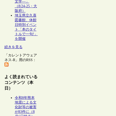
文学―」
（8/24-25・大
阪府）
埼玉県立久喜
図書館、休館
日特別イベン
ト「本のタイ
トルで一句!」
を開催
続きを見る
「カレントアウェア
ネス-R」用のRSS：
よく読まれている
コンテンツ（本
日）
令和8年熊本
地震による文
化財等の被害
が83件に（8