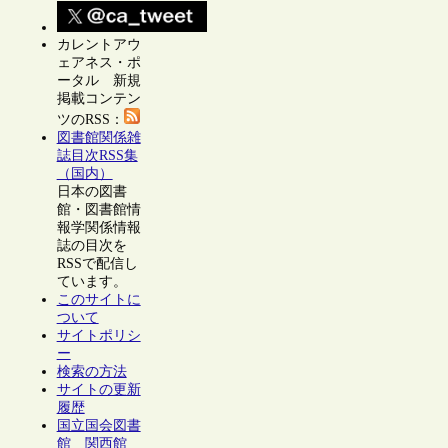
カレントアウ
ェアネス・ポ
ータル 新規
掲載コンテン
ツのRSS：
図書館関係雑
誌目次RSS集
（国内）
日本の図書
館・図書館情
報学関係情報
誌の目次を
RSSで配信し
ています。
このサイトに
ついて
サイトポリシ
ー
検索の方法
サイトの更新
履歴
国立国会図書
館 関西館