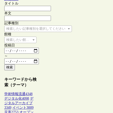
タイトル
本文
記事種別
検索したい記事種別を選択してください
館種
検索したい館種を選択してください
投稿日
～
検索
キーワードから検
索（テーマ）
学術情報流通
4348
デジタル化
4098
デ
ジタルアーカイブ
3349
イベント
3009
災害
2753
オープン