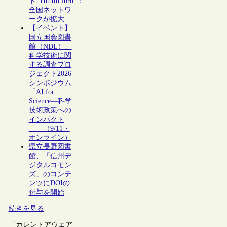
ト“TuttInLibro”：
全国ネットワ
ークが拡大
【イベント】
国立国会図書
館（NDL）、
科学技術に関
する調査プロ
ジェクト2026
シンポジウム
「AI for
Science―科学
技術政策への
インパクト
―」（9/11・
オンライン）
県立長野図書
館、「信州デ
ジタルコモン
ズ」のコンテ
ンツにDOIの
付与を開始
続きを見る
「カレントアウェア