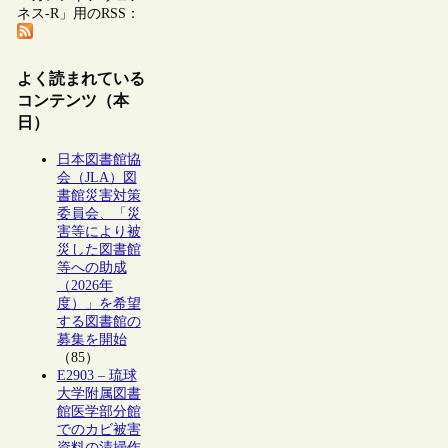
ネス-R」用のRSS：
よく読まれている
コンテンツ（本
日）
日本図書館協
会（JLA）図
書館災害対策
委員会、「災
害等により被
災した図書館
等への助成
（2026年
度）」を希望
する図書館の
募集を開始
（85）
E2903 – 琉球
大学附属図書
館医学部分館
でのカビ被害
資料の清掃作