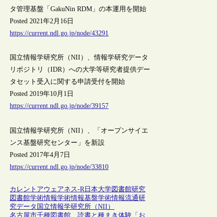
タ管理基盤「GakuNin RDM」の本運用を開始
Posted 2021年2月16日
https://current.ndl.go.jp/node/43291
国立情報学研究所（NII）、情報学研究データ
リポジトリ（IDR）への大学等研究者提供デー
タセット受入に関する申請受付を開始
Posted 2019年10月1日
https://current.ndl.go.jp/node/39157
国立情報学研究所（NII）、「オープンサイエ
ンス基盤研究センター」を新設
Posted 2017年4月7日
https://current.ndl.go.jp/node/33810
カレントアウェアネス-R
日本
大学図書館
研究
図書館
学術情報
学術情報基盤
学術情報流通
研
究データ
国立情報学研究所（NII）
名古屋市千種図書館、読書と種まき体験「お