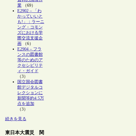
業
（69）
E2902 – 「わ
かっていいと
も!」：ラーニ
ング・コモン
ズにおける学
際交流支援企
画
（6）
E2904 – フラ
ンスの図書館
等のためのア
クセシビリテ
ィ・ガイド
（3）
国立国会図書
館デジタルコ
レクションに
新聞等約4.5万
点を追加
（3）
続きを見る
東日本大震災 関