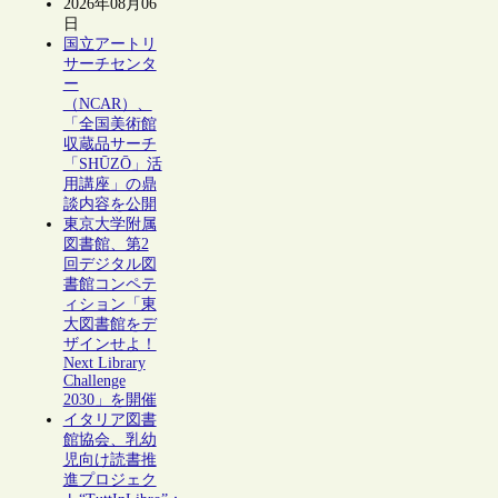
2026年08月06
日
国立アートリ
サーチセンタ
ー
（NCAR）、
「全国美術館
収蔵品サーチ
「SHŪZŌ」活
用講座」の鼎
談内容を公開
東京大学附属
図書館、第2
回デジタル図
書館コンペテ
ィション「東
大図書館をデ
ザインせよ！
Next Library
Challenge
2030」を開催
イタリア図書
館協会、乳幼
児向け読書推
進プロジェク