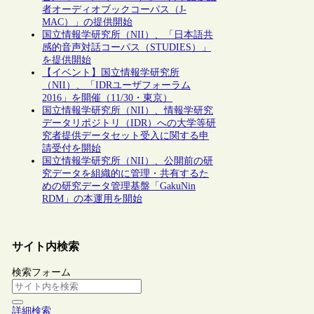
者オーディオブックコーパス（J-
MAC）」の提供開始
国立情報学研究所（NII）、「日本語共
感的音声対話コーパス（STUDIES）」
を提供開始
【イベント】国立情報学研究所
（NII）、「IDRユーザフォーラム
2016」を開催（11/30・東京）
国立情報学研究所（NII）、情報学研究
データリポジトリ（IDR）への大学等研
究者提供データセット受入に関する申
請受付を開始
国立情報学研究所（NII）、公開前の研
究データを組織的に管理・共有するた
めの研究データ管理基盤「GakuNin
RDM」の本運用を開始
サイト内検索
検索フォーム
詳細検索