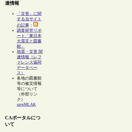
連情報
「災害」に関
する当サイト
の記事
：
調査研究リポ
ート「東日本
大震災と図書
館」
地震・災害 関
連情報（レフ
ァレンス協同
データベー
ス）
各地の図書館
等の被災情報
等について
（外部リン
ク）
saveMLAK
CAポータルにつ
いて