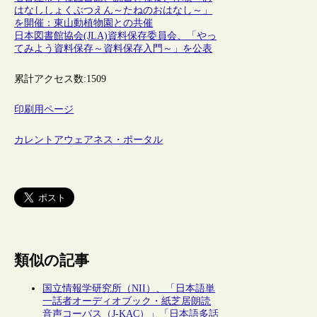
はなししょくぶつえん～たねのおはなし～」
を開催：東山動植物園との共催
日本図書館協会(JLA)資料保存委員会、「やっ
てみよう資料保存～資料保存入門～」を公表
累計アクセス数:
1509
印刷用ページ
カレントアウェアネス・ポータル
類似の記事
国立情報学研究所（NII）、「日本語単
一話者オーディオブック・紙芝居朗読
音声コーパス（J-KAC）」「日本語多話