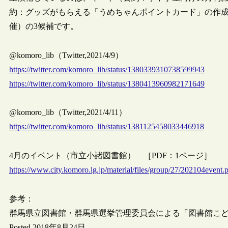
約：グッズがもらえる「うめちゃんポイントカード」の作
催）の3候補です。
@komoro_lib（Twitter,2021/4/9）
https://twitter.com/komoro_lib/status/1380339310738599943
https://twitter.com/komoro_lib/status/1380413960982171649
@komoro_lib（Twitter,2021/4/11）
https://twitter.com/komoro_lib/status/1381125458033446918
4月のイベント（市立小諸図書館） ［PDF：1ページ］
https://www.city.komoro.lg.jp/material/files/group/27/202104event.
参考：
群馬県立図書館・群馬県選挙管理委員会による「図書館こ
Posted 2018年8月24日