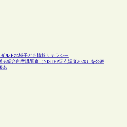
アダルト
地域
子ども
情報リテラシー
る総合的意識調査（NISTEP定点調査2020）を公表
署名