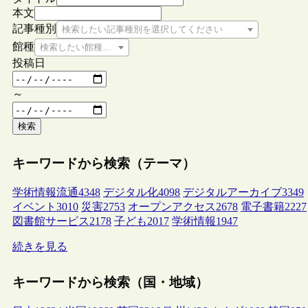
本文
記事種別
検索したい記事種別を選択してください
館種
検索したい館種を選択してください
投稿日
～
検索
キーワードから検索（テーマ）
学術情報流通
4348
デジタル化
4098
デジタルアーカイブ
3349
イベント
3010
災害
2753
オープンアクセス
2678
電子書籍
2227
図書館サービス
2178
子ども
2017
学術情報
1947
続きを見る
キーワードから検索（国・地域）