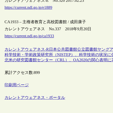
カレントアウェアネス-E No.320 2017.02.23
https://current.ndl.go.jp/e1889
CA1933 – 主権者教育と高校図書館 / 成田康子
カレントアウェアネス No.337 2018年9月20日
https://current.ndl.go.jp/ca1933
カレントアウェアネス-R
日本
公共図書館
公立図書館
ヤング
科学技術・学術政策研究所（NISTEP）、科学技術の状況に係
北米の研究図書館センター（CRL）、OA2020の関心表明に
累計アクセス数:
899
印刷用ページ
カレントアウェアネス・ポータル