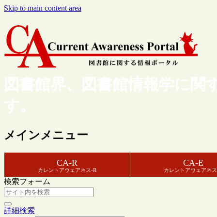
Skip to main content area
図書館界、図書館情報学に関
す。
メインメニュー
CA-R
CA-E
カレントアウェアネス-R
カレントアウェアネス
検索フォーム
詳細検索