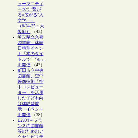
ューマニティ
ーズで“繋が
る×広がる”人
文学―」
（8/24-25・大
阪府）
（43）
埼玉県立久喜
図書館、休館
日特別イベン
ト「本のタイ
トルで一句!」
を開催
（42）
町田市立中央
図書館、空中
映像技術「空
中コンピュー
ター」を活用
した子ども向
け体験型展
示・イベント
を開催
（38）
E2904 – フラ
ンスの図書館
等のためのア
クセシビリテ