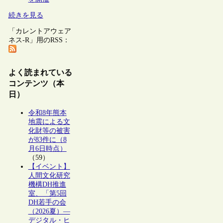
続きを見る
「カレントアウェア
ネス-R」用のRSS：
よく読まれている
コンテンツ（本
日）
令和8年熊本
地震による文
化財等の被害
が83件に（8
月6日時点）
（59）
【イベント】
人間文化研究
機構DH推進
室、「第5回
DH若手の会
（2026夏）―
デジタル・ヒ