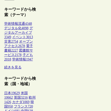
キーワードから検
索（テーマ）
学術情報流通
4348
デジタル化
4098
デ
ジタルアーカイブ
3349
イベント
3013
災害
2754
オープン
アクセス
2678
電子
書籍
2227
図書館サ
ービス
2178
子ども
2018
学術情報
1947
続きを見る
キーワードから検
索（国・地域）
日本
19629
米国
10662
英国
3216
欧州
1426
カナダ
1069
韓
国
950
フランス
720
ドイツ
681
中国
638