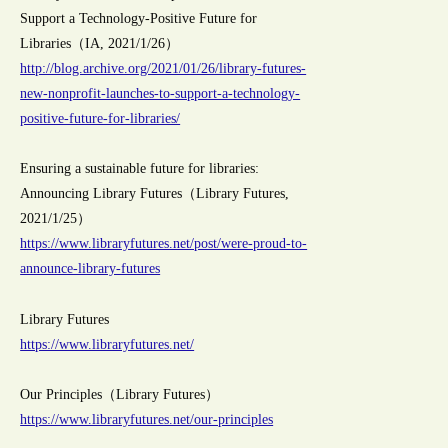
Support a Technology-Positive Future for
Libraries（IA, 2021/1/26）
http://blog.archive.org/2021/01/26/library-futures-
new-nonprofit-launches-to-support-a-technology-
positive-future-for-libraries/
Ensuring a sustainable future for libraries:
Announcing Library Futures（Library Futures,
2021/1/25）
https://www.libraryfutures.net/post/were-proud-to-
announce-library-futures
Library Futures
https://www.libraryfutures.net/
Our Principles（Library Futures）
https://www.libraryfutures.net/our-principles