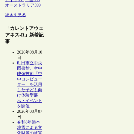
オーストラリア
599
続きを見る
「カレントアウェ
アネス-R」新着記
事
2026年08月10
日
町田市立中央
図書館、空中
映像技術「空
中コンピュー
ター」を活用
した子ども向
け体験型展
示・イベント
を開催
2026年08月07
日
令和8年熊本
地震による文
化財等の被害