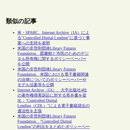
類似の記事
米・SPARC、Internet Archive（IA）によ
る“Controlled Digital Lending”に基づく事
業への支持を表明
米国の非営利団体Library Futures
Foundation、図書館と市民のためのデジ
タル所有権に関するポリシーペーパー
を公開
米国の非営利団体Library Futures
Foundation、米国における電子書籍関連
の法律についてのポリシーペーパーや
モデル法案等を公開
Internet Archive（IA）、大手出版社4社
の著作権侵害訴訟に対する答弁書を提
出：“Controlled Digital
Lending（CDL）”による電子書籍貸出の
適法性を主張
米国の非営利団体Library Futures
Foundation、“Controlled Digital
Lending”の利点をまとめたポリシーペー