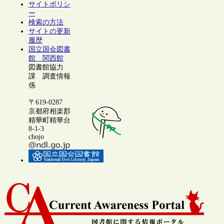
サイトポリシ
ー
検索の方法
サイトの更新
履歴
国立国会図書
館 関西館
図書館協力
課 調査情報
係
〒619-0287
京都府相楽郡
精華町精華台
8-1-3
chojo