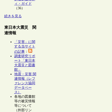
ィ・ガイド
（36）
続きを見る
東日本大震災 関
連情報
「災害」に関
する当サイト
の記事
：
調査研究リポ
ート「東日本
大震災と図書
館」
地震・災害 関
連情報（レフ
ァレンス協同
データベー
ス）
各地の図書館
等の被災情報
等について
（外部リン