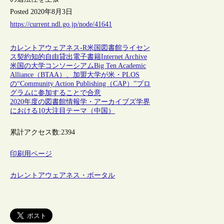
Posted 2020年8月3日
https://current.ndl.go.jp/node/41641
カレントアウェアネス-R
米国
図書館
ライセン
ス契約
知的自由
貸出
電子書籍
Internet Archive
米国の大学コンソーシアムBig Ten Academic
Alliance（BTAA）、加盟大学が米・PLOS
の“Community Action Publishing（CAP）”プロ
グラムに参加することで合意
2020年度の図書館情報学・アーカイブズ学界
における10大注目テーマ（中国）
累計アクセス数:
2394
印刷用ページ
カレントアウェアネス・ポータル