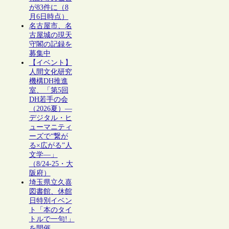
が83件に（8
月6日時点）
名古屋市、名
古屋城の現天
守閣の記録を
募集中
【イベント】
人間文化研究
機構DH推進
室、「第5回
DH若手の会
（2026夏）―
デジタル・ヒ
ューマニティ
ーズで“繋が
る×広がる”人
文学―」
（8/24-25・大
阪府）
埼玉県立久喜
図書館、休館
日特別イベン
ト「本のタイ
トルで一句!」
を開催