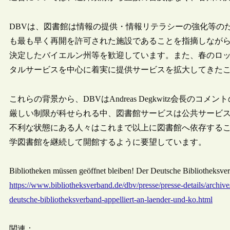
DBVは、図書館は情報の提供・情報リテラシーの強化等のた
も最も早く再開を許可された施設であることを指摘しなが
決定したバイエルン州等を歓迎しています。また、春のロ
タルサービスを中心に着実に提供サービスを拡大してきた
これらの背景から、DBVはAndreas Degkwitz会長
厳しい制限が科せられる中、図書館サービスは公共サービ
不利な状態にある人々はこれまで以上に図書館へ依存する
学図書館を継続して開館するように要望しています。
Bibliotheken müssen geöffnet bleiben! Der Deutsche Biblioth
https://www.bibliotheksverband.de/dbv/presse/presse-details/archive
deutsche-bibliotheksverband-appelliert-an-laender-und-ko.html
関連：