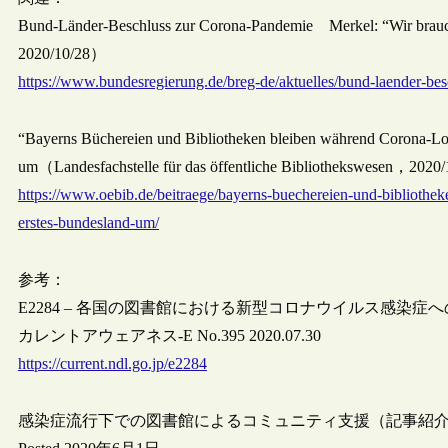
Bund-Länder-Beschluss zur Corona-Pandemie Merkel: “Wir brauc
2020/10/28）
https://www.bundesregierung.de/breg-de/aktuelles/bund-laender-be
“Bayerns Büchereien und Bibliotheken bleiben während Corona-Loc
um（Landesfachstelle für das öffentliche Bibliothekswesen，2020
https://www.oebib.de/beitraege/bayerns-buechereien-und-bibliothe
erstes-bundesland-um/
参考：
E2284 – 各国の図書館における新型コロナウイルス感染症
カレントアウェアネス-E No.395 2020.07.30
https://current.ndl.go.jp/e2284
感染症流行下での図書館によるコミュニティ支援（記事紹