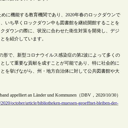
めに機能する教育機関であり、2020年春のロックダウンで
ら、いち早くロックダウン中も図書館を継続開館することを
ックダウンの際に、状況に合わせた衛生対策を開発し、デジ
ことを紹介しています。
のコメントの形で、新型コロナウイルス感染症の第2波によって多くの
スとして重要な貢献を成すことが可能であり、特に社会的に
ことを挙げながら、州・地方自治体に対して公共図書館や大
eksverband appelliert an Länder und Kommunen（DBV，2020/10/30）
/2020/october/article/bibliotheken-muessen-geoeffnet-bleiben-der-