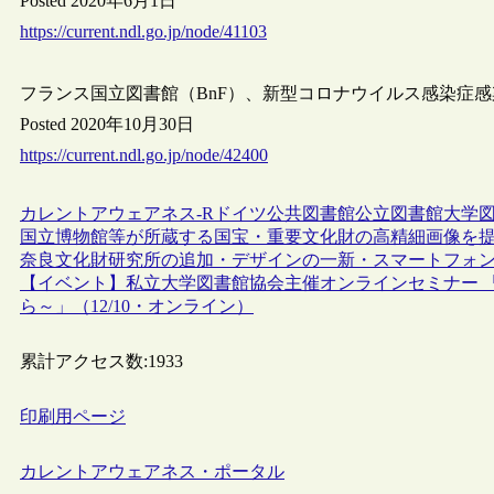
Posted 2020年6月1日
https://current.ndl.go.jp/node/41103
フランス国立図書館（BnF）、新型コロナウイルス感染症
Posted 2020年10月30日
https://current.ndl.go.jp/node/42400
カレントアウェアネス-R
ドイツ
公共図書館
公立図書館
大学
国立博物館等が所蔵する国宝・重要文化財の高精細画像を提
奈良文化財研究所の追加・デザインの一新・スマートフォ
【イベント】私立大学図書館協会主催オンラインセミナー 
ら～」（12/10・オンライン）
累計アクセス数:
1933
印刷用ページ
カレントアウェアネス・ポータル