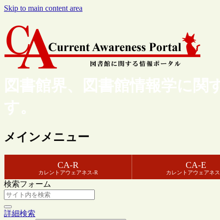
Skip to main content area
図書館界、図書館情報学に関
す。
メインメニュー
CA-R
CA-E
カレントアウェアネス-R
カレントアウェアネス
検索フォーム
詳細検索