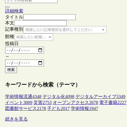
詳細検索
タイトル
本文
記事種別
検索したい記事種別を選択してください
館種
検索したい館種を選択してください
投稿日
～
検索
キーワードから検索（テーマ）
学術情報流通
4348
デジタル化
4098
デジタルアーカイブ
3349
イベント
3009
災害
2753
オープンアクセス
2678
電子書籍
2227
図書館サービス
2178
子ども
2017
学術情報
1947
続きを見る