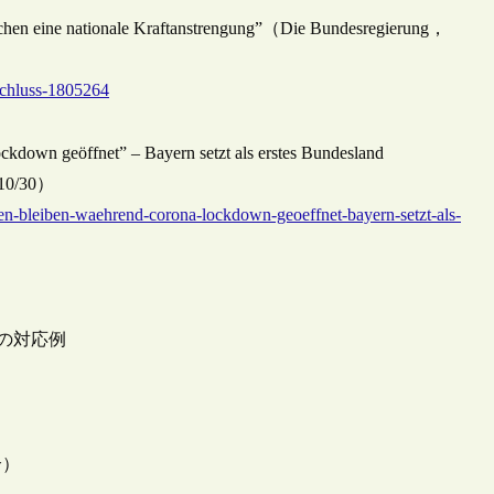
hen eine nationale Kraftanstrengung”（Die Bundesregierung，
schluss-1805264
kdown geöffnet” – Bayern setzt als erstes Bundesland
/10/30）
ken-bleiben-waehrend-corona-lockdown-geoeffnet-bayern-setzt-als-
への対応例
介）